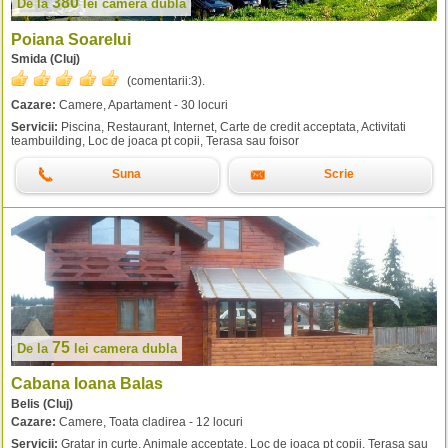
380
De la
lei
camera dubla
Poiana Soarelui
Smida (Cluj)
(comentarii:
3
).
Cazare:
Camere, Apartament - 30 locuri
Servicii:
Piscina, Restaurant, Internet, Carte de credit acceptata, Activitati
teambuilding, Loc de joaca pt copii, Terasa sau foisor
Suna
Scrie
75
De la
lei
camera dubla
Cabana Ioana Balas
Belis (Cluj)
Cazare:
Camere, Toata cladirea - 12 locuri
Servicii:
Gratar in curte, Animale acceptate, Loc de joaca pt copii, Terasa sau