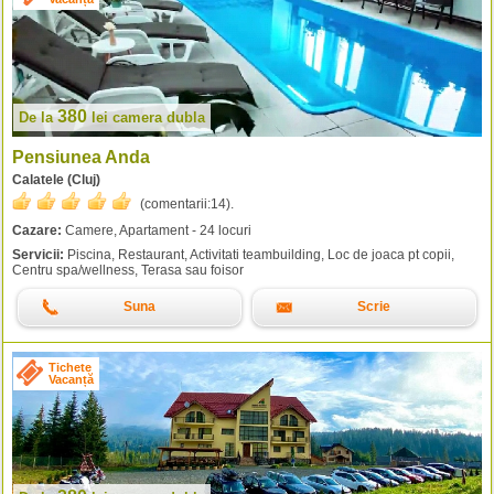
380
De la
lei
camera dubla
Pensiunea Anda
Calatele (Cluj)
(comentarii:
14
).
Cazare:
Camere, Apartament - 24 locuri
Servicii:
Piscina, Restaurant, Activitati teambuilding, Loc de joaca pt copii,
Centru spa/wellness, Terasa sau foisor
Suna
Scrie
Tichete
Vacanță