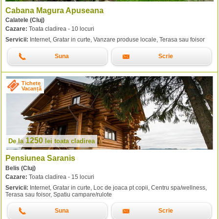
Cabana Magura Apuseana
Calatele (Cluj)
Cazare:
Toata cladirea - 10 locuri
Servicii:
Internet, Gratar in curte, Vanzare produse locale, Terasa sau foisor
Suna
Scrie
Tichete
Vacanță
1250
De la
lei
toata cladirea
Pensiunea Saranis
Belis (Cluj)
Cazare:
Toata cladirea - 15 locuri
Servicii:
Internet, Gratar in curte, Loc de joaca pt copii, Centru spa/wellness,
Terasa sau foisor, Spatiu campare/rulote
Suna
Scrie