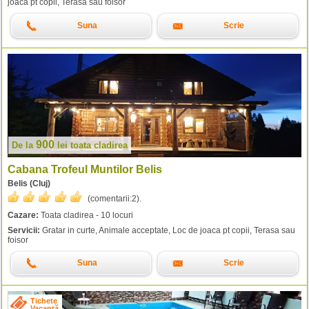
joaca pt copii, Terasa sau foisor
Suna
Scrie
900
De la
lei
toata cladirea
Cabana Trofeul Muntilor Belis
Belis (Cluj)
(comentarii:
2
).
Cazare:
Toata cladirea - 10 locuri
Servicii:
Gratar in curte, Animale acceptate, Loc de joaca pt copii, Terasa sau
foisor
Suna
Scrie
Tichete
Vacanță