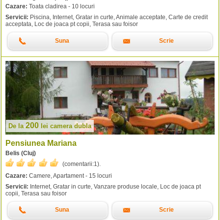
Cazare:
Toata cladirea - 10 locuri
Servicii:
Piscina, Internet, Gratar in curte, Animale acceptate, Carte de credit
acceptata, Loc de joaca pt copii, Terasa sau foisor
Suna
Scrie
200
De la
lei
camera dubla
Pensiunea Mariana
Belis (Cluj)
(comentarii:
1
).
Cazare:
Camere, Apartament - 15 locuri
Servicii:
Internet, Gratar in curte, Vanzare produse locale, Loc de joaca pt
copii, Terasa sau foisor
Suna
Scrie