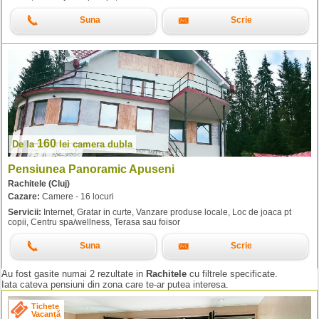
Suna
Scrie
160
De la
lei
camera dubla
Pensiunea Panoramic Apuseni
Rachitele (Cluj)
Cazare:
Camere - 16 locuri
Servicii:
Internet, Gratar in curte, Vanzare produse locale, Loc de joaca pt
copii, Centru spa/wellness, Terasa sau foisor
Suna
Scrie
Au fost gasite numai 2 rezultate in
Rachitele
cu filtrele specificate.
Iata cateva pensiuni din zona care te-ar putea interesa.
Tichete
Vacanță