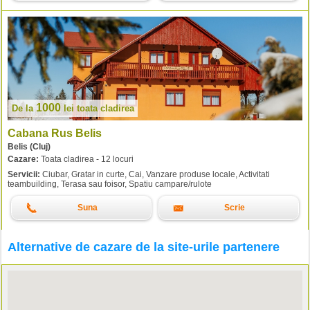
1000
De la
lei
toata cladirea
Cabana Rus Belis
Belis (Cluj)
Cazare:
Toata cladirea - 12 locuri
Servicii:
Ciubar, Gratar in curte, Cai, Vanzare produse locale, Activitati
teambuilding, Terasa sau foisor, Spatiu campare/rulote
Suna
Scrie
Alternative de cazare de la site-urile partenere