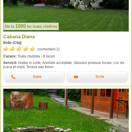
1000
De la
lei
toata cladirea
Cabana Diana
Belis (Cluj)
(comentarii:
1
).
Cazare:
Toata cladirea - 8 locuri
Servicii:
Gratar in curte, Animale acceptate, Vanzare produse locale, Loc de
joaca pt copii, Terasa sau foisor
Suna
Scrie