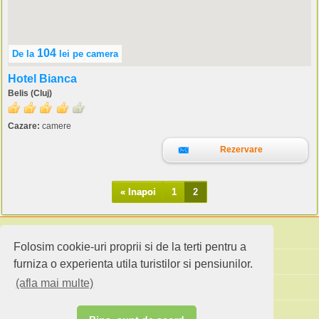
104
De la
lei
pe camera
Hotel Bianca
Belis (Cluj)
Cazare:
camere
Rezervare
« Inapoi
1
2
Folosim cookie-uri proprii si de la terti pentru a
Cauta pensiuni
furniza o experienta utila turistilor si pensiunilor.
(afla mai multe)
Idei de calatorie
Site standard