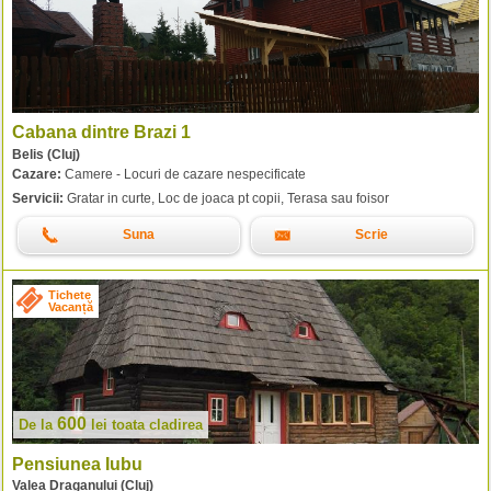
Cabana dintre Brazi 1
Belis (Cluj)
Cazare:
Camere - Locuri de cazare nespecificate
Servicii:
Gratar in curte, Loc de joaca pt copii, Terasa sau foisor
Suna
Scrie
Tichete
Vacanță
600
De la
lei
toata cladirea
Pensiunea Iubu
Valea Draganului (Cluj)