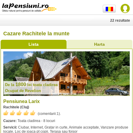
22 rezultate
Cazare Rachitele la munte
Lista
Harta
1800
De la
lei
toata cladirea
Ocupat de Revelion
Pensiunea Larix
Rachitele (Cluj)
(comentarii:
1
).
Cazare:
Toata cladirea - 8 locuri
Servicii:
Ciubar, Internet, Gratar in curte, Animale acceptate, Vanzare produse
locale, Loc de joaca pt copii, Terasa sau foisor