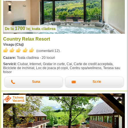
1700
De la
lei
toata cladirea
Country Relax Resort
Visagu (Cluj)
(comentarii:
12
).
Cazare:
Toata cladirea - 20 locuri
Servicii:
Ciubar, Internet, Gratar in curte, Cai, Carte de credit acceptata,
Biciclete de inchiriat, Loc de joaca pt copii, Centru spa/wellness, Terasa sau
foisor
Suna
Scrie
Tichete
Vacanță