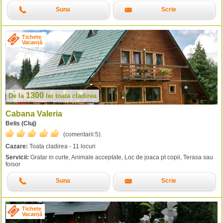
Suna
Scrie
Tichete
Vacanță
1300
De la
lei
toata cladirea
Cabana Valeria
Belis (Cluj)
(comentarii:
5
).
Cazare:
Toata cladirea - 11 locuri
Servicii:
Gratar in curte, Animale acceptate, Loc de joaca pt copii, Terasa sau
foisor
Suna
Scrie
Tichete
Vacanță