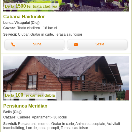
1500
De la
lei
toata cladirea
Cabana Haiducilor
Lunca Visagului (Cluj)
Cazare:
Toata cladirea - 16 locuri
Servicii:
Ciubar, Gratar in curte, Terasa sau foisor
Suna
Scrie
100
De la
lei
camera dubla
Pensiunea Meridian
Belis (Cluj)
Cazare:
Camere, Apartament - 30 locuri
Servicii:
Restaurant, Internet, Gratar in curte, Animale acceptate, Activitati
teambuilding, Loc de joaca pt copii, Terasa sau foisor