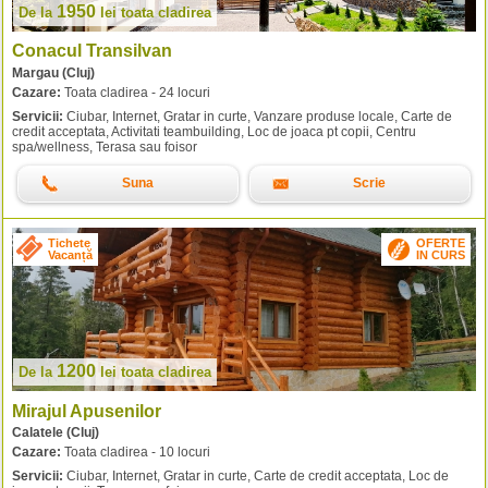
1950
De la
lei
toata cladirea
Conacul Transilvan
Margau (Cluj)
Cazare:
Toata cladirea - 24 locuri
Servicii:
Ciubar, Internet, Gratar in curte, Vanzare produse locale, Carte de
credit acceptata, Activitati teambuilding, Loc de joaca pt copii, Centru
spa/wellness, Terasa sau foisor
Suna
Scrie
Tichete
OFERTE
Vacanță
IN CURS
1200
De la
lei
toata cladirea
Mirajul Apusenilor
Calatele (Cluj)
Cazare:
Toata cladirea - 10 locuri
Servicii:
Ciubar, Internet, Gratar in curte, Carte de credit acceptata, Loc de