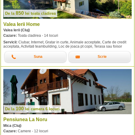
850
De la
lei
toata cladirea
Valea Ierii Home
Valea Ierii (Cluj)
Cazare:
Toata cladirea - 14 locuri
Servicii:
Ciubar, Internet, Gratar in curte, Animale acceptate, Carte de credit
acceptata, Activitati teambuilding, Loc de joaca pt copii, Terasa sau foisor
Suna
Scrie
100
De la
lei
camera 6 locuri
Pensiunea La Noru
Mica (Cluj)
Cazare:
Camere - 12 locuri