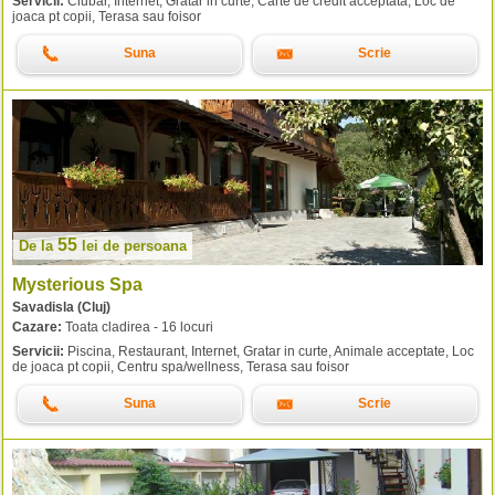
Servicii:
Ciubar, Internet, Gratar in curte, Carte de credit acceptata, Loc de
joaca pt copii, Terasa sau foisor
Suna
Scrie
55
De la
lei
de persoana
Mysterious Spa
Savadisla (Cluj)
Cazare:
Toata cladirea - 16 locuri
Servicii:
Piscina, Restaurant, Internet, Gratar in curte, Animale acceptate, Loc
de joaca pt copii, Centru spa/wellness, Terasa sau foisor
Suna
Scrie