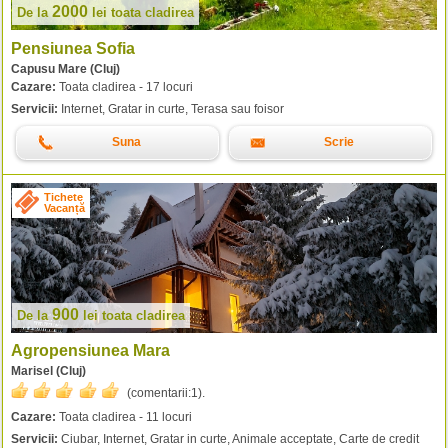
2000
De la
lei
toata cladirea
Pensiunea Sofia
Capusu Mare (Cluj)
Cazare:
Toata cladirea - 17 locuri
Servicii:
Internet, Gratar in curte, Terasa sau foisor
Suna
Scrie
Tichete
Vacanță
900
De la
lei
toata cladirea
Agropensiunea Mara
Marisel (Cluj)
(comentarii:
1
).
Cazare:
Toata cladirea - 11 locuri
Servicii:
Ciubar, Internet, Gratar in curte, Animale acceptate, Carte de credit