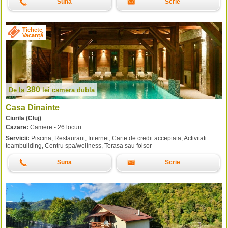
Suna
Scrie
Tichete
Vacanță
380
De la
lei
camera dubla
Casa Dinainte
Ciurila (Cluj)
Cazare:
Camere - 26 locuri
Servicii:
Piscina, Restaurant, Internet, Carte de credit acceptata, Activitati
teambuilding, Centru spa/wellness, Terasa sau foisor
Suna
Scrie