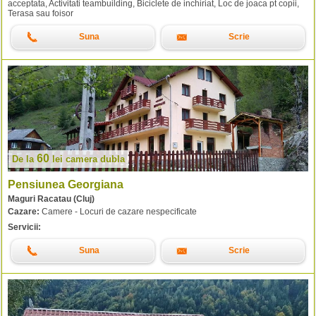
acceptata, Activitati teambuilding, Biciclete de inchiriat, Loc de joaca pt copii,
Terasa sau foisor
Suna
Scrie
60
De la
lei
camera dubla
Pensiunea Georgiana
Maguri Racatau (Cluj)
Cazare:
Camere - Locuri de cazare nespecificate
Servicii:
Suna
Scrie