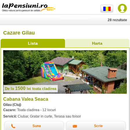
28 rezultate
Cazare Gilau
Lista
Harta
1500
De la
lei
toata cladirea
Cabana Valea Seaca
Gilau (Cluj)
Cazare:
Toata cladirea - 12 locuri
Servicii:
Ciubar, Gratar in curte, Terasa sau foisor
Suna
Scrie