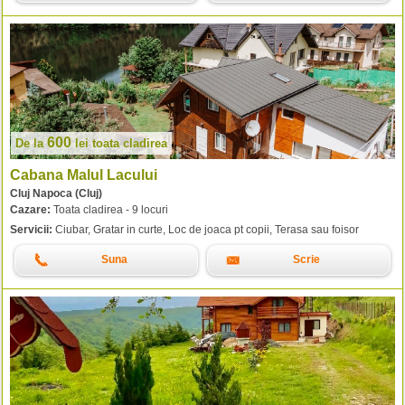
600
De la
lei
toata cladirea
Cabana Malul Lacului
Cluj Napoca (Cluj)
Cazare:
Toata cladirea - 9 locuri
Servicii:
Ciubar, Gratar in curte, Loc de joaca pt copii, Terasa sau foisor
Suna
Scrie