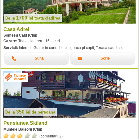
1700
De la
lei
toata cladirea
Casa Adrel
Somesu Cald (Cluj)
Cazare:
Toata cladirea - 16 locuri
Servicii:
Internet, Gratar in curte, Loc de joaca pt copii, Terasa sau foisor
Suna
Scrie
Tichete
Vacanță
350
De la
lei
de persoana
Pensiunea Skiland
Muntele Baisorii (Cluj)
(comentarii:
2
).