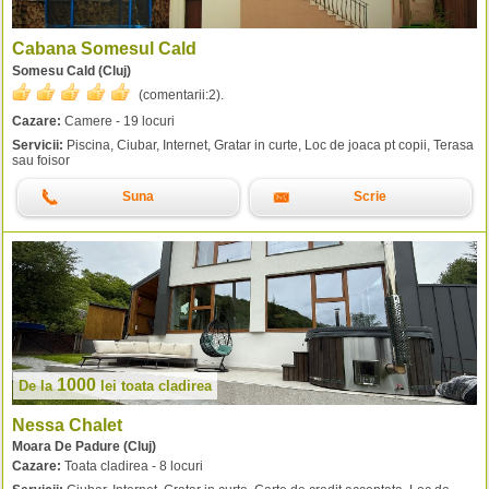
Cabana Somesul Cald
Somesu Cald (Cluj)
(comentarii:
2
).
Cazare:
Camere - 19 locuri
Servicii:
Piscina, Ciubar, Internet, Gratar in curte, Loc de joaca pt copii, Terasa
sau foisor
Suna
Scrie
1000
De la
lei
toata cladirea
Nessa Chalet
Moara De Padure (Cluj)
Cazare:
Toata cladirea - 8 locuri