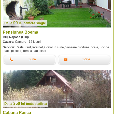
90
De la
lei
camera single
Pensiunea Boema
Cluj Napoca (Cluj)
Cazare:
Camere - 12 locuri
Servicii:
Restaurant, Internet, Gratar in curte, Vanzare produse locale, Loc de
joaca pt copii, Terasa sau foisor
Suna
Scrie
350
De la
lei
toata cladirea
Cabana Rasca