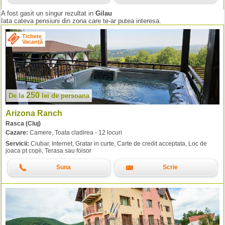
A fost gasit un singur rezultat in
Gilau
Iata cateva pensiuni din zona care te-ar putea interesa.
Tichete
Vacanță
250
De la
lei
de persoana
Arizona Ranch
Rasca (Cluj)
Cazare:
Camere, Toata cladirea - 12 locuri
Servicii:
Ciubar, Internet, Gratar in curte, Carte de credit acceptata, Loc de
joaca pt copii, Terasa sau foisor
Suna
Scrie