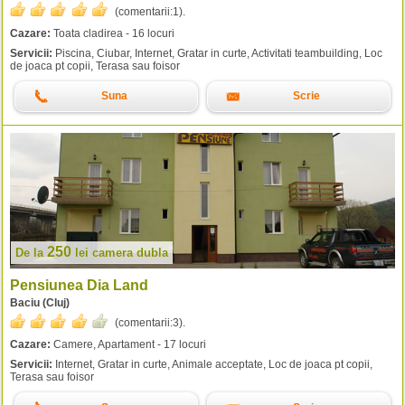
(comentarii:
1
).
Cazare:
Toata cladirea - 16 locuri
Servicii:
Piscina, Ciubar, Internet, Gratar in curte, Activitati teambuilding, Loc
de joaca pt copii, Terasa sau foisor
Suna
Scrie
250
De la
lei
camera dubla
Pensiunea Dia Land
Baciu (Cluj)
(comentarii:
3
).
Cazare:
Camere, Apartament - 17 locuri
Servicii:
Internet, Gratar in curte, Animale acceptate, Loc de joaca pt copii,
Terasa sau foisor