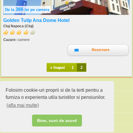
366
De la
lei
pe camera
Golden Tulip Ana Dome Hotel
Cluj Napoca (Cluj)
Cazare:
camere
Rezervare
« Inapoi
1
2
Folosim cookie-uri proprii si de la terti pentru a
Cauta pensiuni
furniza o experienta utila turistilor si pensiunilor.
(afla mai multe)
Idei de calatorie
Site standard
Bine, sunt de acord
Ai o pensiune sau faci agroturism?