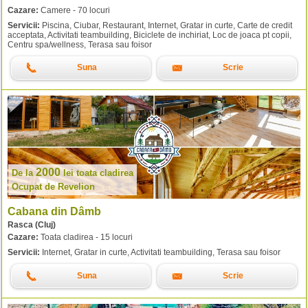
Cazare:
Camere - 70 locuri
Servicii:
Piscina, Ciubar, Restaurant, Internet, Gratar in curte, Carte de credit
acceptata, Activitati teambuilding, Biciclete de inchiriat, Loc de joaca pt copii,
Centru spa/wellness, Terasa sau foisor
Suna
Scrie
2000
De la
lei
toata cladirea
Ocupat de Revelion
Cabana din Dâmb
Rasca (Cluj)
Cazare:
Toata cladirea - 15 locuri
Servicii:
Internet, Gratar in curte, Activitati teambuilding, Terasa sau foisor
Suna
Scrie