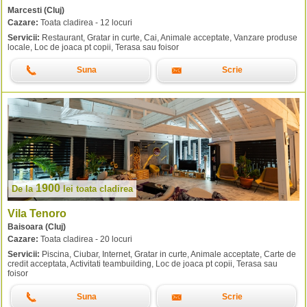
Marcesti (Cluj)
Cazare:
Toata cladirea - 12 locuri
Servicii:
Restaurant, Gratar in curte, Cai, Animale acceptate, Vanzare produse
locale, Loc de joaca pt copii, Terasa sau foisor
Suna
Scrie
1900
De la
lei
toata cladirea
Vila Tenoro
Baisoara (Cluj)
Cazare:
Toata cladirea - 20 locuri
Servicii:
Piscina, Ciubar, Internet, Gratar in curte, Animale acceptate, Carte de
credit acceptata, Activitati teambuilding, Loc de joaca pt copii, Terasa sau
foisor
Suna
Scrie