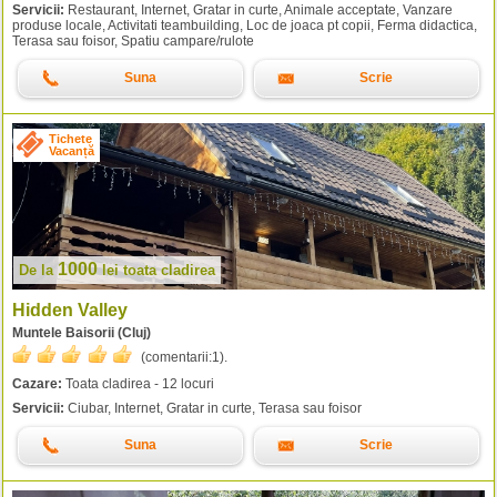
Servicii:
Restaurant, Internet, Gratar in curte, Animale acceptate, Vanzare
produse locale, Activitati teambuilding, Loc de joaca pt copii, Ferma didactica,
Terasa sau foisor, Spatiu campare/rulote
Suna
Scrie
Tichete
Vacanță
1000
De la
lei
toata cladirea
Hidden Valley
Muntele Baisorii (Cluj)
(comentarii:
1
).
Cazare:
Toata cladirea - 12 locuri
Servicii:
Ciubar, Internet, Gratar in curte, Terasa sau foisor
Suna
Scrie