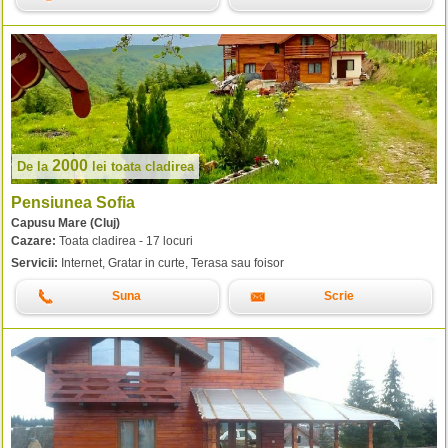
2000
De la
lei
toata cladirea
Pensiunea Sofia
Capusu Mare (Cluj)
Cazare:
Toata cladirea - 17 locuri
Servicii:
Internet, Gratar in curte, Terasa sau foisor
Suna
Scrie