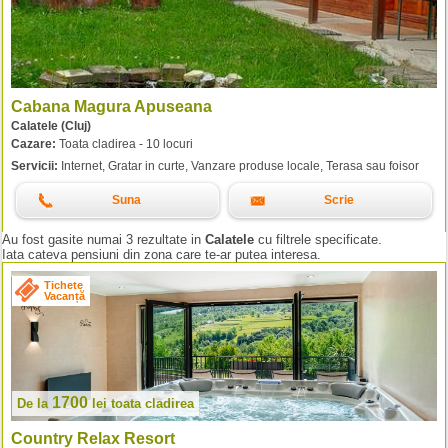
Cabana Magura Apuseana
Calatele (Cluj)
Cazare:
Toata cladirea - 10 locuri
Servicii:
Internet, Gratar in curte, Vanzare produse locale, Terasa sau foisor
Suna
Scrie
Au fost gasite numai 3 rezultate in
Calatele
cu filtrele specificate.
Iata cateva pensiuni din zona care te-ar putea interesa.
Tichete
Vacanță
1700
De la
lei
toata cladirea
Country Relax Resort