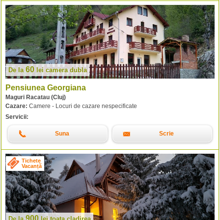
60
De la
lei
camera dubla
Pensiunea Georgiana
Maguri Racatau (Cluj)
Cazare:
Camere - Locuri de cazare nespecificate
Servicii:
Suna
Scrie
Tichete
Vacanță
900
De la
lei
toata cladirea