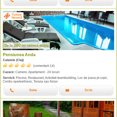
Suna
Scrie
Tichete
Vacanță
380
De la
lei
camera dubla
Pensiunea Anda
Calatele (Cluj)
(comentarii:
14
).
Cazare:
Camere, Apartament - 24 locuri
Servicii:
Piscina, Restaurant, Activitati teambuilding, Loc de joaca pt copii,
Centru spa/wellness, Terasa sau foisor
Suna
Scrie