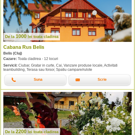
1000
De la
lei
toata cladirea
Cabana Rus Belis
Belis (Cluj)
Cazare:
Toata cladirea - 12 locuri
Servicii:
Ciubar, Gratar in curte, Cai, Vanzare produse locale, Activitati
teambuilding, Terasa sau foisor, Spatiu campare/rulote
Suna
Scrie
2200
De la
lei
toata cladirea