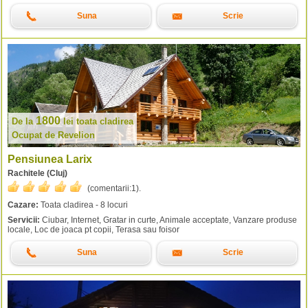
Suna
Scrie
1800
De la
lei
toata cladirea
Ocupat de Revelion
Pensiunea Larix
Rachitele (Cluj)
(comentarii:
1
).
Cazare:
Toata cladirea - 8 locuri
Servicii:
Ciubar, Internet, Gratar in curte, Animale acceptate, Vanzare produse
locale, Loc de joaca pt copii, Terasa sau foisor
Suna
Scrie