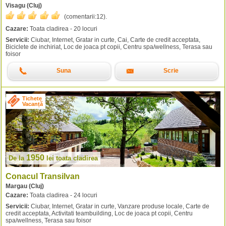
Visagu (Cluj)
(comentarii:
12
).
Cazare:
Toata cladirea - 20 locuri
Servicii:
Ciubar, Internet, Gratar in curte, Cai, Carte de credit acceptata,
Biciclete de inchiriat, Loc de joaca pt copii, Centru spa/wellness, Terasa sau
foisor
Suna
Scrie
Tichete
Vacanță
1950
De la
lei
toata cladirea
Conacul Transilvan
Margau (Cluj)
Cazare:
Toata cladirea - 24 locuri
Servicii:
Ciubar, Internet, Gratar in curte, Vanzare produse locale, Carte de
credit acceptata, Activitati teambuilding, Loc de joaca pt copii, Centru
spa/wellness, Terasa sau foisor