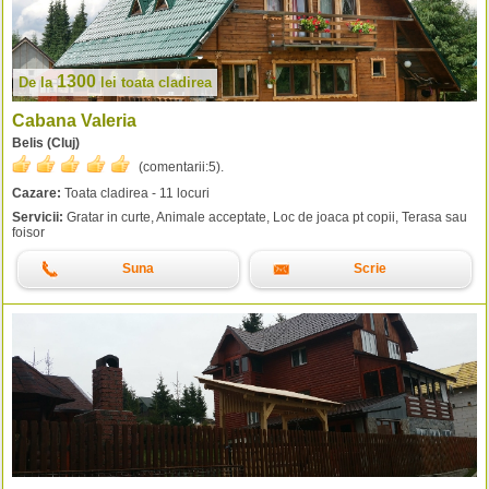
1300
De la
lei
toata cladirea
Cabana Valeria
Belis (Cluj)
(comentarii:
5
).
Cazare:
Toata cladirea - 11 locuri
Servicii:
Gratar in curte, Animale acceptate, Loc de joaca pt copii, Terasa sau
foisor
Suna
Scrie