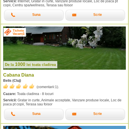
Servicii:
Internet, Gratar in curte, Vanzare produse locale, Loc de joaca pt
copii, Centru spa/wellness, Terasa sau foisor
Suna
Scrie
Tichete
Vacanță
1000
De la
lei
toata cladirea
Cabana Diana
Belis (Cluj)
(comentarii:
1
).
Cazare:
Toata cladirea - 8 locuri
Servicii:
Gratar in curte, Animale acceptate, Vanzare produse locale, Loc de
joaca pt copii, Terasa sau foisor
Suna
Scrie