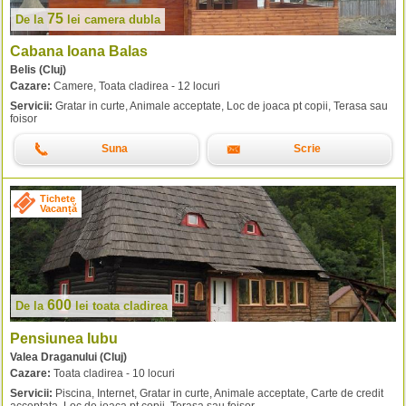
75
De la
lei
camera dubla
Cabana Ioana Balas
Belis (Cluj)
Cazare:
Camere, Toata cladirea - 12 locuri
Servicii:
Gratar in curte, Animale acceptate, Loc de joaca pt copii, Terasa sau
foisor
Suna
Scrie
Tichete
Vacanță
600
De la
lei
toata cladirea
Pensiunea Iubu
Valea Draganului (Cluj)
Cazare:
Toata cladirea - 10 locuri
Servicii:
Piscina, Internet, Gratar in curte, Animale acceptate, Carte de credit
acceptata, Loc de joaca pt copii, Terasa sau foisor