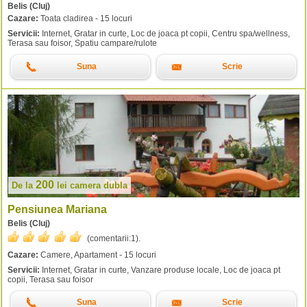
Belis (Cluj)
Cazare:
Toata cladirea - 15 locuri
Servicii:
Internet, Gratar in curte, Loc de joaca pt copii, Centru spa/wellness,
Terasa sau foisor, Spatiu campare/rulote
Suna
Scrie
200
De la
lei
camera dubla
Pensiunea Mariana
Belis (Cluj)
(comentarii:
1
).
Cazare:
Camere, Apartament - 15 locuri
Servicii:
Internet, Gratar in curte, Vanzare produse locale, Loc de joaca pt
copii, Terasa sau foisor
Suna
Scrie