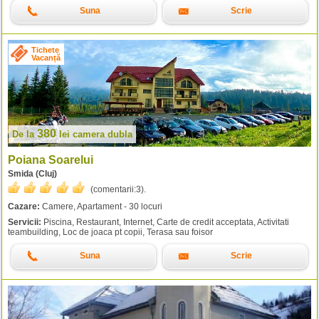
Suna
Scrie
Tichete
Vacanță
380
De la
lei
camera dubla
Poiana Soarelui
Smida (Cluj)
(comentarii:
3
).
Cazare:
Camere, Apartament - 30 locuri
Servicii:
Piscina, Restaurant, Internet, Carte de credit acceptata, Activitati
teambuilding, Loc de joaca pt copii, Terasa sau foisor
Suna
Scrie