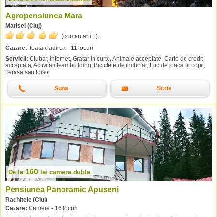
Agropensiunea Mara
Marisel (Cluj)
(comentarii:
1
).
Cazare:
Toata cladirea - 11 locuri
Servicii:
Ciubar, Internet, Gratar in curte, Animale acceptate, Carte de credit
acceptata, Activitati teambuilding, Biciclete de inchiriat, Loc de joaca pt copii,
Terasa sau foisor
Suna
Scrie
160
De la
lei
camera dubla
Pensiunea Panoramic Apuseni
Rachitele (Cluj)
Cazare:
Camere - 16 locuri