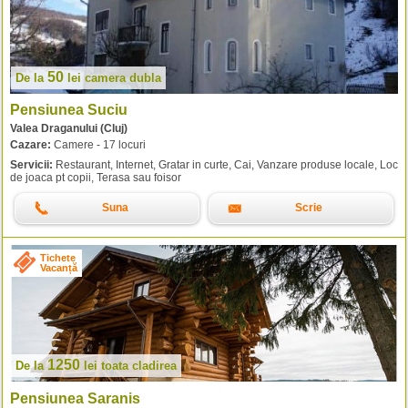
50
De la
lei
camera dubla
Pensiunea Suciu
Valea Draganului (Cluj)
Cazare:
Camere - 17 locuri
Servicii:
Restaurant, Internet, Gratar in curte, Cai, Vanzare produse locale, Loc
de joaca pt copii, Terasa sau foisor
Suna
Scrie
Tichete
Vacanță
1250
De la
lei
toata cladirea
Pensiunea Saranis