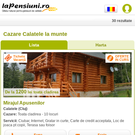
30 rezultate
Cazare Calatele la munte
Lista
Harta
Tichete
OFERTE
Vacanță
IN CURS
1200
De la
lei
toata cladirea
Mirajul Apusenilor
Calatele (Cluj)
Cazare:
Toata cladirea - 10 locuri
Servicii:
Ciubar, Internet, Gratar in curte, Carte de credit acceptata, Loc de
joaca pt copii, Terasa sau foisor