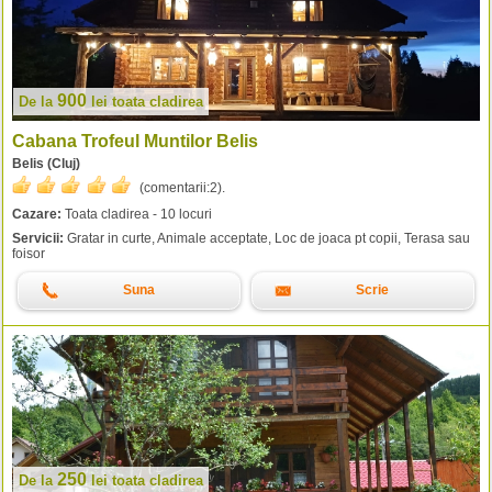
900
De la
lei
toata cladirea
Cabana Trofeul Muntilor Belis
Belis (Cluj)
(comentarii:
2
).
Cazare:
Toata cladirea - 10 locuri
Servicii:
Gratar in curte, Animale acceptate, Loc de joaca pt copii, Terasa sau
foisor
Suna
Scrie
250
De la
lei
toata cladirea