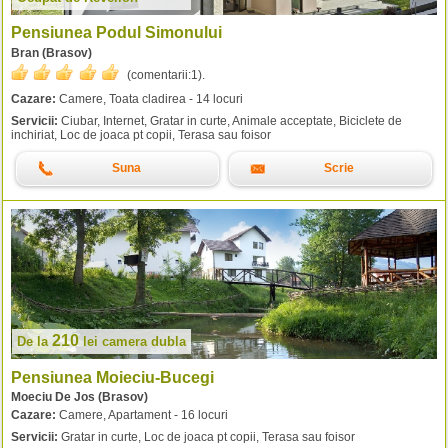
Pensiunea Podul Simonului
Bran (Brasov)
(comentarii:
1
).
Cazare:
Camere, Toata cladirea - 14 locuri
Servicii:
Ciubar, Internet, Gratar in curte, Animale acceptate, Biciclete de
inchiriat, Loc de joaca pt copii, Terasa sau foisor
Suna
Scrie
210
De la
lei
camera dubla
Pensiunea Moieciu-Bucegi
Moeciu De Jos (Brasov)
Cazare:
Camere, Apartament - 16 locuri
Servicii:
Gratar in curte, Loc de joaca pt copii, Terasa sau foisor