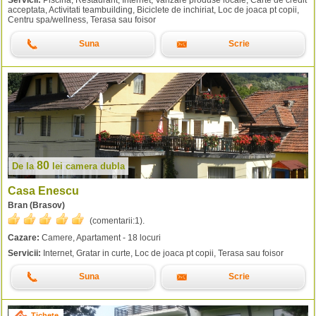
Servicii:
Piscina, Restaurant, Internet, Vanzare produse locale, Carte de credit
acceptata, Activitati teambuilding, Biciclete de inchiriat, Loc de joaca pt copii,
Centru spa/wellness, Terasa sau foisor
Suna
Scrie
80
De la
lei
camera dubla
Casa Enescu
Bran (Brasov)
(comentarii:
1
).
Cazare:
Camere, Apartament - 18 locuri
Servicii:
Internet, Gratar in curte, Loc de joaca pt copii, Terasa sau foisor
Suna
Scrie
Tichete