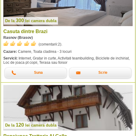
300
De la
lei
camera dubla
Casuta dintre Brazi
Rasnov (Brasov)
(comentarii:
2
).
Cazare:
Camere, Toata cladirea - 3 locuri
Servicii:
Internet, Gratar in curte, Activitati teambuilding, Biciclete de inchiriat,
Loc de joaca pt copii, Terasa sau foisor
Suna
Scrie
120
De la
lei
camera dubla