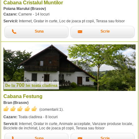
Cabana Cristalul Muntilor
Poiana Marului (Brasov)
Cazare:
Camere - 14 locuri
Servicii:
Internet, Gratar in curte, Loc de joaca pt copii, Terasa sau foisor
Suna
Scrie
700
De la
lei
toata cladirea
Cabana Festung
Bran (Brasov)
(comentarii:
1
).
Cazare:
Toata cladirea - 8 locuri
Servicii:
Internet, Gratar in curte, Animale acceptate, Vanzare produse locale,
Biciclete de inchiriat, Loc de joaca pt copii, Terasa sau foisor
Suna
Scrie