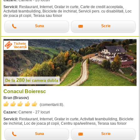
Cazare:
Camere - 20 locuri
Servicii:
Restaurant, Internet, Gratar in curte, Carte de credit acceptata,
Activitati teambuilding, Biciclete de inchiriat, Servicii pers. cu disabilitati, Loc
de joaca pt copii, Terasa sau foisor
Suna
Scrie
Tichete
Vacanță
280
De la
lei
camera dubla
Conacul Boieresc
Bran (Brasov)
(comentarii:
8
).
Cazare:
Camere - 27 locuri
Servicii:
Restaurant, Internet, Gratar in curte, Activitati teambuilding, Biciclete
de inchiriat, Loc de joaca pt copii, Centru spa/wellness, Terasa sau foisor
Suna
Scrie