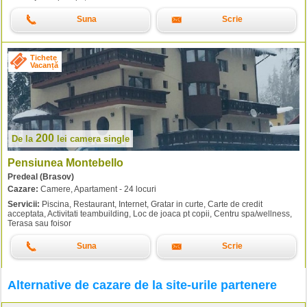
Suna
Scrie
Tichete
Vacanță
200
De la
lei
camera single
Pensiunea Montebello
Predeal (Brasov)
Cazare:
Camere, Apartament - 24 locuri
Servicii:
Piscina, Restaurant, Internet, Gratar in curte, Carte de credit
acceptata, Activitati teambuilding, Loc de joaca pt copii, Centru spa/wellness,
Terasa sau foisor
Suna
Scrie
Alternative de cazare de la site-urile partenere