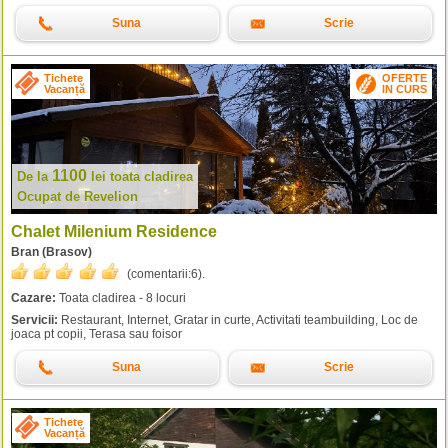
Suna
Scrie
Tichete
OFERTE
Vacanță
IN CURS
1100
De la
lei
toata cladirea
Ocupat de Revelion
Chalet Milenium Residence
Bran (Brasov)
(comentarii:
6
).
Cazare:
Toata cladirea - 8 locuri
Servicii:
Restaurant, Internet, Gratar in curte, Activitati teambuilding, Loc de
joaca pt copii, Terasa sau foisor
Suna
Scrie
Tichete
Vacanță