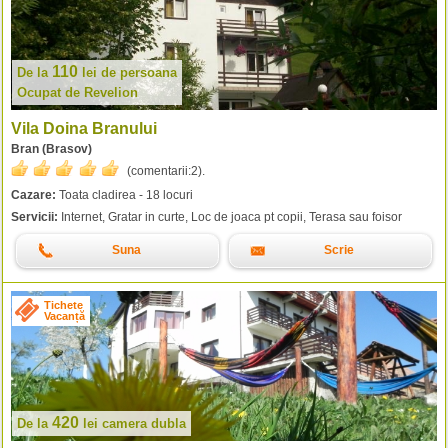
110
De la
lei
de persoana
Ocupat de Revelion
Vila Doina Branului
Bran (Brasov)
(comentarii:
2
).
Cazare:
Toata cladirea - 18 locuri
Servicii:
Internet, Gratar in curte, Loc de joaca pt copii, Terasa sau foisor
Suna
Scrie
Tichete
Vacanță
420
De la
lei
camera dubla