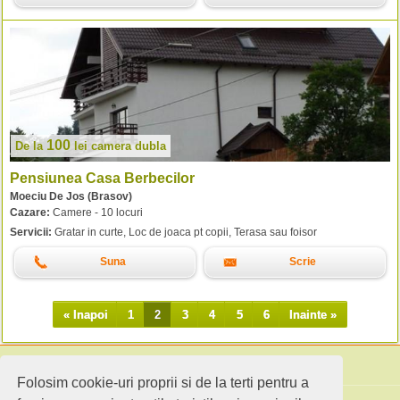
100
De la
lei
camera dubla
Pensiunea Casa Berbecilor
Moeciu De Jos (Brasov)
Cazare:
Camere - 10 locuri
Servicii:
Gratar in curte, Loc de joaca pt copii, Terasa sau foisor
Suna
Scrie
« Inapoi
1
2
3
4
5
6
Inainte »
Folosim cookie-uri proprii si de la terti pentru a