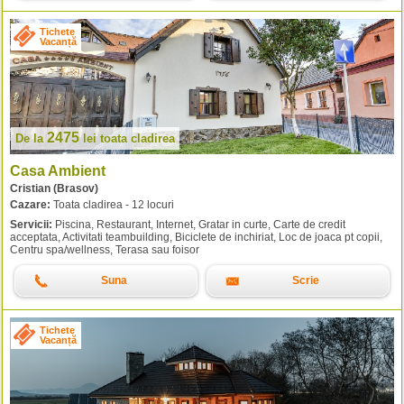
Tichete
Vacanță
2475
De la
lei
toata cladirea
Casa Ambient
Cristian (Brasov)
Cazare:
Toata cladirea - 12 locuri
Servicii:
Piscina, Restaurant, Internet, Gratar in curte, Carte de credit
acceptata, Activitati teambuilding, Biciclete de inchiriat, Loc de joaca pt copii,
Centru spa/wellness, Terasa sau foisor
Suna
Scrie
Tichete
Vacanță