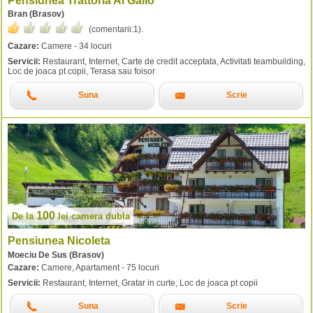
Pensiunea Trattoria Al Gallo
Bran (Brasov)
(comentarii:
1
).
Cazare:
Camere - 34 locuri
Servicii:
Restaurant, Internet, Carte de credit acceptata, Activitati teambuilding,
Loc de joaca pt copii, Terasa sau foisor
Suna
Scrie
100
De la
lei
camera dubla
Pensiunea Nicoleta
Moeciu De Sus (Brasov)
Cazare:
Camere, Apartament - 75 locuri
Servicii:
Restaurant, Internet, Gratar in curte, Loc de joaca pt copii
Suna
Scrie