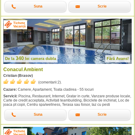
Suna
Scrie
Tichete
Vacanță
340
De la
lei
camera dubla
Fără Avans!
Conacul Ambient
Cristian (Brasov)
(comentarii:
2
).
Cazare:
Camere, Apartament, Toata cladirea - 55 locuri
Servicii:
Piscina, Restaurant, Internet, Gratar in curte, Vanzare produse locale,
Carte de credit acceptata, Activitati teambuilding, Biciclete de inchiriat, Loc de
joaca pt copii, Centru spa/wellness, Terasa sau foisor, Iaz cu pesti
Suna
Scrie
Tichete
Vacanță