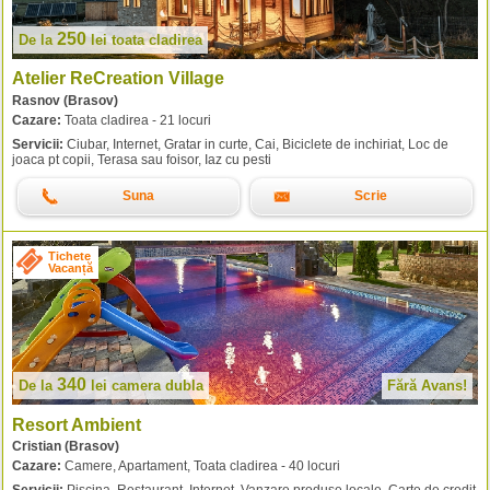
250
De la
lei
toata cladirea
Atelier ReCreation Village
Rasnov (Brasov)
Cazare:
Toata cladirea - 21 locuri
Servicii:
Ciubar, Internet, Gratar in curte, Cai, Biciclete de inchiriat, Loc de
joaca pt copii, Terasa sau foisor, Iaz cu pesti
Suna
Scrie
Tichete
Vacanță
340
De la
lei
camera dubla
Fără Avans!
Resort Ambient
Cristian (Brasov)
Cazare:
Camere, Apartament, Toata cladirea - 40 locuri