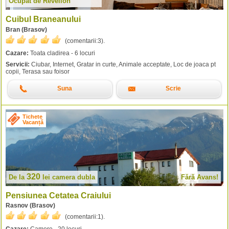
Ocupat de Revelion
Cuibul Braneanului
Bran (Brasov)
(comentarii:
3
).
Cazare:
Toata cladirea - 6 locuri
Servicii:
Ciubar, Internet, Gratar in curte, Animale acceptate, Loc de joaca pt
copii, Terasa sau foisor
Suna
Scrie
Tichete
Vacanță
320
De la
lei
camera dubla
Fără Avans!
Pensiunea Cetatea Craiului
Rasnov (Brasov)
(comentarii:
1
).