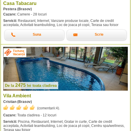
Casa Tabacaru
Pestera (Brasov)
Cazare:
Camere - 28 locuri
Servicii:
Restaurant, Internet, Vanzare produse locale, Carte de credit
acceptata, Activitati teambuilding, Loc de joaca pt copii, Terasa sau foisor
Suna
Scrie
Tichete
Vacanță
2475
De la
lei
toata cladirea
Vila Ambient
Cristian (Brasov)
(comentarii:
4
).
Cazare:
Toata cladirea - 12 locuri
Servicii:
Piscina, Restaurant, Internet, Gratar in curte, Carte de credit
acceptata, Activitati teambuilding, Loc de joaca pt copii, Centru spa/wellness,
Terasa sau foisor