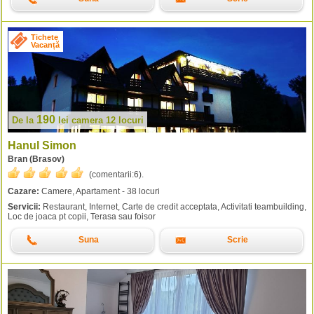
Tichete
Vacanță
190
De la
lei
camera 12 locuri
Hanul Simon
Bran (Brasov)
(comentarii:
6
).
Cazare:
Camere, Apartament - 38 locuri
Servicii:
Restaurant, Internet, Carte de credit acceptata, Activitati teambuilding,
Loc de joaca pt copii, Terasa sau foisor
Suna
Scrie