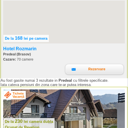
168
De la
lei
pe camera
Hotel Rozmarin
Predeal (Brasov)
Cazare:
70 camere
Rezervare
Au fost gasite numai 3 rezultate in
Predeal
cu filtrele specificate.
Iata cateva pensiuni din zona care te-ar putea interesa.
Tichete
Vacanță
230
De la
lei
camera dubla
Ocupat de Revelion