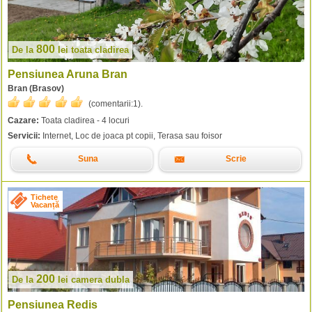
800
De la
lei
toata cladirea
Pensiunea Aruna Bran
Bran (Brasov)
(comentarii:
1
).
Cazare:
Toata cladirea - 4 locuri
Servicii:
Internet, Loc de joaca pt copii, Terasa sau foisor
Suna
Scrie
Tichete
Vacanță
200
De la
lei
camera dubla
Pensiunea Redis