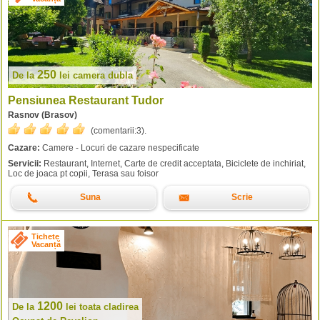
250
De la
lei
camera dubla
Pensiunea Restaurant Tudor
Rasnov (Brasov)
(comentarii:
3
).
Cazare:
Camere - Locuri de cazare nespecificate
Servicii:
Restaurant, Internet, Carte de credit acceptata, Biciclete de inchiriat,
Loc de joaca pt copii, Terasa sau foisor
Suna
Scrie
Tichete
Vacanță
1200
De la
lei
toata cladirea