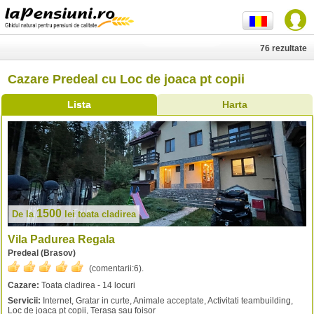
76 rezultate
Cazare Predeal cu Loc de joaca pt copii
Lista
Harta
1500
De la
lei
toata cladirea
Vila Padurea Regala
Predeal (Brasov)
(comentarii:
6
).
Cazare:
Toata cladirea - 14 locuri
Servicii:
Internet, Gratar in curte, Animale acceptate, Activitati teambuilding,
Loc de joaca pt copii, Terasa sau foisor