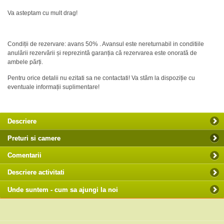
Va asteptam cu mult drag!
Condiții de rezervare: avans 50% . Avansul este nereturnabil in conditiile
anulării rezervării și reprezintă garanția că rezervarea este onorată de
ambele părți.
Pentru orice detalii nu ezitati sa ne contactati! Va stăm la dispoziție cu
eventuale informații suplimentare!
Descriere
Preturi si camere
Comentarii
Descriere activitati
Unde suntem - cum sa ajungi la noi