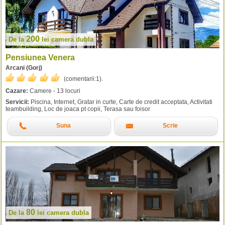
200
De la
lei
camera dubla
Pensiunea Venera
Arcani (Gorj)
(comentarii:
1
).
Cazare:
Camere - 13 locuri
Servicii:
Piscina, Internet, Gratar in curte, Carte de credit acceptata, Activitati
teambuilding, Loc de joaca pt copii, Terasa sau foisor
Suna
Scrie
80
De la
lei
camera dubla