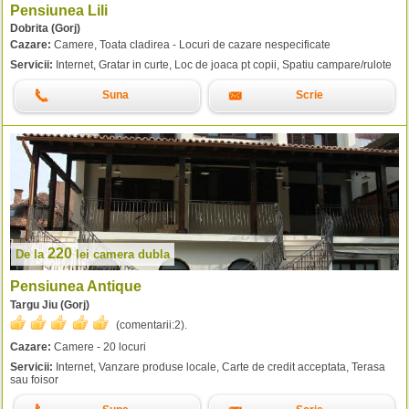
Pensiunea Lili
Dobrita (Gorj)
Cazare:
Camere, Toata cladirea - Locuri de cazare nespecificate
Servicii:
Internet, Gratar in curte, Loc de joaca pt copii, Spatiu campare/rulote
Suna
Scrie
220
De la
lei
camera dubla
Pensiunea Antique
Targu Jiu (Gorj)
(comentarii:
2
).
Cazare:
Camere - 20 locuri
Servicii:
Internet, Vanzare produse locale, Carte de credit acceptata, Terasa
sau foisor