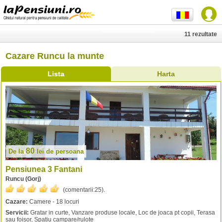
11 rezultate
Cazare Runcu la munte
Lista
Harta
80
De la
lei
de persoana
Pensiunea 3 Fantani
Runcu (Gorj)
(comentarii:
25
).
Cazare:
Camere - 18 locuri
Servicii:
Gratar in curte, Vanzare produse locale, Loc de joaca pt copii, Terasa
sau foisor, Spatiu campare/rulote