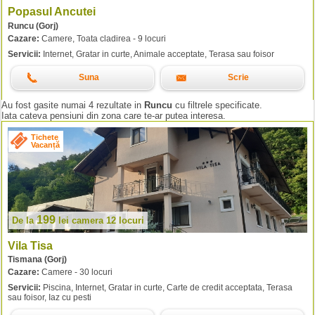
Popasul Ancutei
Runcu (Gorj)
Cazare:
Camere, Toata cladirea - 9 locuri
Servicii:
Internet, Gratar in curte, Animale acceptate, Terasa sau foisor
Suna
Scrie
Au fost gasite numai 4 rezultate in
Runcu
cu filtrele specificate.
Iata cateva pensiuni din zona care te-ar putea interesa.
Tichete
Vacanță
199
De la
lei
camera 12 locuri
Vila Tisa
Tismana (Gorj)
Cazare:
Camere - 30 locuri
Servicii:
Piscina, Internet, Gratar in curte, Carte de credit acceptata, Terasa
sau foisor, Iaz cu pesti