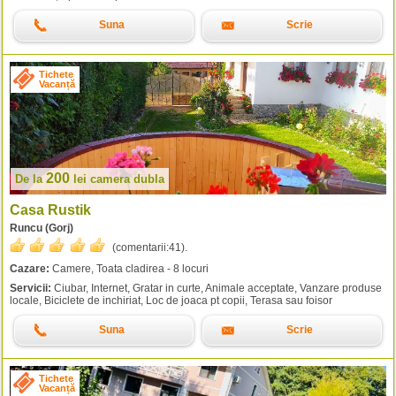
Suna
Scrie
Tichete
Vacanță
200
De la
lei
camera dubla
Casa Rustik
Runcu (Gorj)
(comentarii:
41
).
Cazare:
Camere, Toata cladirea - 8 locuri
Servicii:
Ciubar, Internet, Gratar in curte, Animale acceptate, Vanzare produse
locale, Biciclete de inchiriat, Loc de joaca pt copii, Terasa sau foisor
Suna
Scrie
Tichete
Vacanță