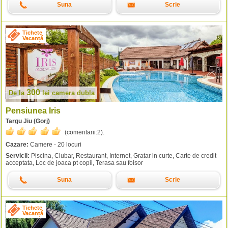
Suna
Scrie
Tichete
Vacanță
300
De la
lei
camera dubla
Pensiunea Iris
Targu Jiu (Gorj)
(comentarii:
2
).
Cazare:
Camere - 20 locuri
Servicii:
Piscina, Ciubar, Restaurant, Internet, Gratar in curte, Carte de credit
acceptata, Loc de joaca pt copii, Terasa sau foisor
Suna
Scrie
Tichete
Vacanță