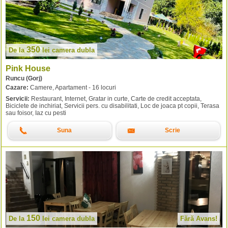
350
De la
lei
camera dubla
Pink House
Runcu (Gorj)
Cazare:
Camere, Apartament - 16 locuri
Servicii:
Restaurant, Internet, Gratar in curte, Carte de credit acceptata,
Biciclete de inchiriat, Servicii pers. cu disabilitati, Loc de joaca pt copii, Terasa
sau foisor, Iaz cu pesti
Suna
Scrie
150
De la
lei
camera dubla
Fără Avans!