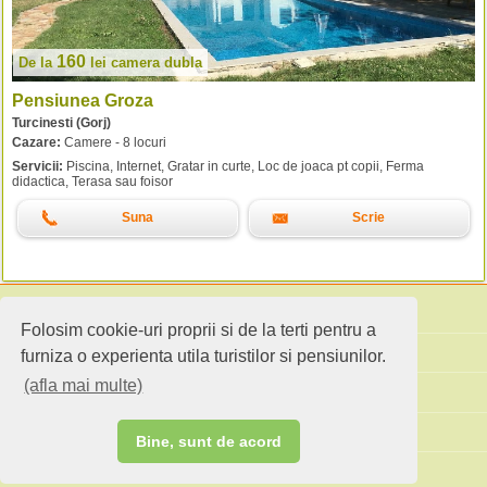
160
De la
lei
camera dubla
Pensiunea Groza
Turcinesti (Gorj)
Cazare:
Camere - 8 locuri
Servicii:
Piscina, Internet, Gratar in curte, Loc de joaca pt copii, Ferma
didactica, Terasa sau foisor
Suna
Scrie
Folosim cookie-uri proprii si de la terti pentru a
Cauta pensiuni
furniza o experienta utila turistilor si pensiunilor.
(afla mai multe)
Idei de calatorie
Site standard
Bine, sunt de acord
Ai o pensiune sau faci agroturism?