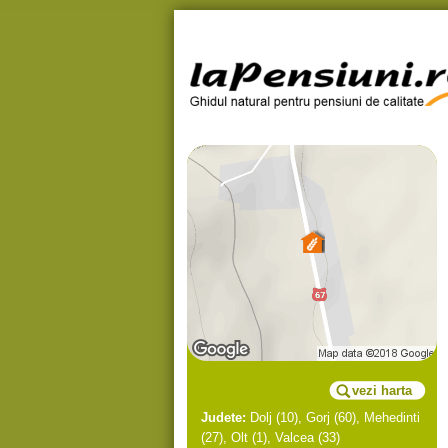
vezi harta
Judete:
Dolj
(10),
Gorj
(60),
Mehedinti
(27),
Olt
(1),
Valcea
(33)