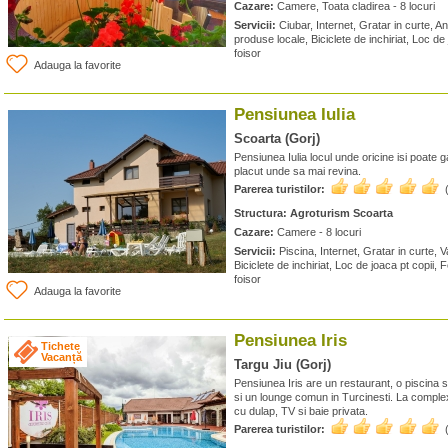
Cazare:
Camere, Toata cladirea - 8 locuri
Servicii:
Ciubar, Internet, Gratar in curte, 
produse locale, Biciclete de inchiriat, Loc de
foisor
Adauga la favorite
Pensiunea Iulia
Scoarta (Gorj)
Pensiunea Iulia locul unde oricine isi poate gas
placut unde sa mai revina.
Parerea turistilor:
Structura:
Agroturism Scoarta
Cazare:
Camere - 8 locuri
Servicii:
Piscina, Internet, Gratar in curte, 
Biciclete de inchiriat, Loc de joaca pt copii
foisor
Adauga la favorite
Pensiunea Iris
Tichete
Vacanță
Targu Jiu (Gorj)
Pensiunea Iris are un restaurant, o piscina s
si un lounge comun in Turcinesti. La comple
cu dulap, TV si baie privata.
Parerea turistilor: