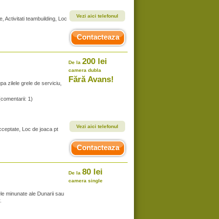
Vezi aici telefonul
, Activitati teambuilding, Loc
Contacteaza
200 lei
De la
camera dubla
Fără Avans!
a zilele grele de serviciu,
(comentarii: 1)
Vezi aici telefonul
cceptate, Loc de joaca pt
Contacteaza
80 lei
De la
camera single
ele minunate ale Dunarii sau
.