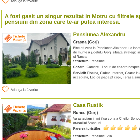
Adauga la favorite
A fost gasit un singur rezultat in
Motru
cu filtrele s
pensiuni din zona care te-ar putea interesa.
Pensiunea Alexandru
Tichete
Vacanță
Crasna (Gorj)
Bine ati venit la Pensiunea Alexandru, o loca
de munte a judetului Gorj, situata strategic
si Ranca
Structura:
Pensiune
Cazare:
Camere - Locuri de cazare nespeci
Servicii:
Piscina, Ciubar, Internet, Gratar in 
acceptata, Loc de joaca pt copii, Terasa sau
Adauga la favorite
Casa Rustik
Tichete
Vacanță
Runcu (Gorj)
Va asteptam in mirifica zona a Cheilor Sohod
orasul lui Brancusi.
Parerea turistilor:
Structura:
Pensiune, Vila