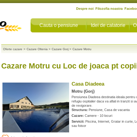
Despre noi
Filozofia noastra
Facebo
Cauta o pensiune
Idei de calatorie
O
Oferte cazare
>
Cazare Oltenia
>
Cazare Gorj
>
Cazare Motru
Cazare Motru cu Loc de joaca pt copi
Casa Diadeea
Motru (Gorj)
Pensiunea Diadeea destinatia ideala pentru o
refugiu ospitalier daca va aflati in tranzit si
de revigorare.
Structura:
Pensiune, Casa de vacanta
Cazare:
Camere - 10 locuri
Servicii:
Piscina, Internet, Gratar in curte, 
sau foisor