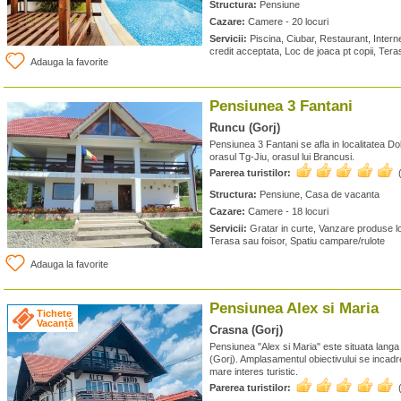
Structura:
Pensiune
Cazare:
Camere - 20 locuri
Servicii:
Piscina, Ciubar, Restaurant, Interne
credit acceptata, Loc de joaca pt copii, Tera
Adauga la favorite
Pensiunea 3 Fantani
Runcu (Gorj)
Pensiunea 3 Fantani se afla in localitatea Do
orasul Tg-Jiu, orasul lui Brancusi.
Parerea turistilor:
Structura:
Pensiune, Casa de vacanta
Cazare:
Camere - 18 locuri
Servicii:
Gratar in curte, Vanzare produse lo
Terasa sau foisor, Spatiu campare/rulote
Adauga la favorite
Pensiunea Alex si Maria
Tichete
Vacanță
Crasna (Gorj)
Pensiunea "Alex si Maria" este situata lang
(Gorj). Amplasamentul obiectivului se incad
mare interes turistic.
Parerea turistilor: