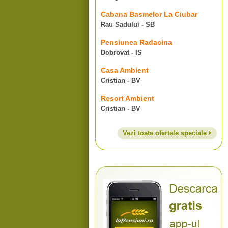
Cabana Basmelor La Ciubar
Rau Sadului - SB
Pensiunea Radacina
Dobrovat - IS
Casa Ambient
Cristian - BV
Resort Ambient
Cristian - BV
Vezi toate ofertele speciale