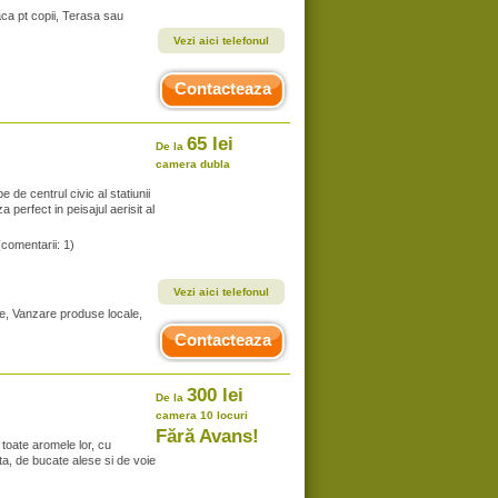
aca pt copii, Terasa sau
Vezi aici telefonul
Contacteaza
65 lei
De la
camera dubla
e de centrul civic al statiunii
perfect in peisajul aerisit al
(comentarii: 1)
Vezi aici telefonul
te, Vanzare produse locale,
Contacteaza
300 lei
De la
camera 10 locuri
Fără Avans!
 toate aromele lor, cu
ta, de bucate alese si de voie