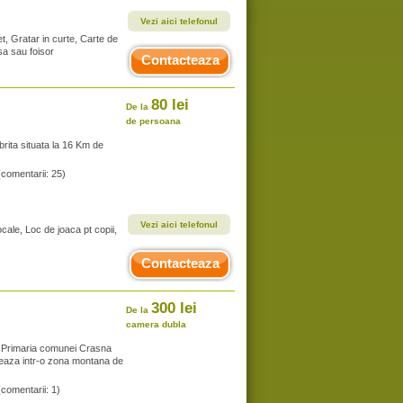
Vezi aici telefonul
t, Gratar in curte, Carte de
sa sau foisor
Contacteaza
80 lei
De la
de persoana
brita situata la 16 Km de
(comentarii: 25)
Vezi aici telefonul
cale, Loc de joaca pt copii,
Contacteaza
300 lei
De la
camera dubla
a Primaria comunei Crasna
reaza intr-o zona montana de
(comentarii: 1)