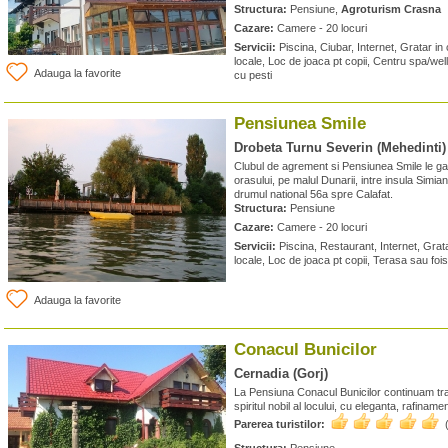
Structura:
Pensiune,
Agroturism Crasna
Cazare:
Camere - 20 locuri
Servicii:
Piscina, Ciubar, Internet, Gratar i
locale, Loc de joaca pt copii, Centru spa/wel
Adauga la favorite
cu pesti
Pensiunea Smile
Drobeta Turnu Severin (Mehedinti)
Clubul de agrement si Pensiunea Smile le gas
orasului, pe malul Dunarii, intre insula Sim
drumul national 56a spre Calafat.
Structura:
Pensiune
Cazare:
Camere - 20 locuri
Servicii:
Piscina, Restaurant, Internet, Grat
locale, Loc de joaca pt copii, Terasa sau foi
Adauga la favorite
Conacul Bunicilor
Cernadia (Gorj)
La Pensiuna Conacul Bunicilor continuam trad
spiritul nobil al locului, cu eleganta, rafinamen
Parerea turistilor: