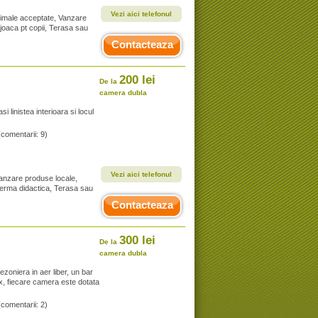
Vezi aici telefonul
Animale acceptate, Vanzare
 joaca pt copii, Terasa sau
Contacteaza
200 lei
De la
camera dubla
i linistea interioara si locul
(comentarii: 9)
Vezi aici telefonul
Vanzare produse locale,
, Ferma didactica, Terasa sau
Contacteaza
300 lei
De la
camera dubla
ezoniera in aer liber, un bar
x, fiecare camera este dotata
(comentarii: 2)