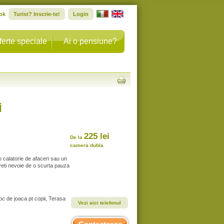
ok
Turist? Inscrie-te!
Login
ferte speciale
Ai o pensiune?
i
225 lei
De la
camera dubla
 calatorie de afaceri sau un
 aveti nevoie de o scurta pauza
Loc de joaca pt copii, Terasa
Vezi aici telefonul