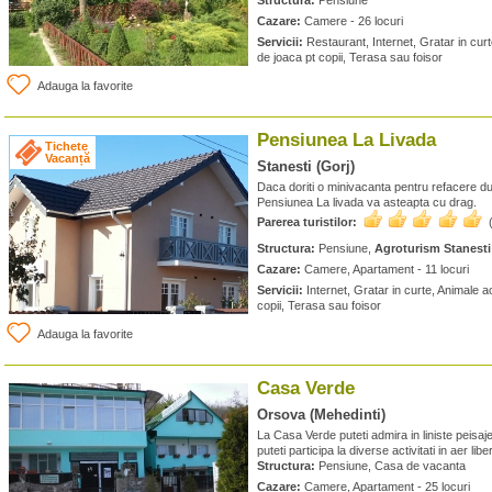
Structura:
Pensiune
Cazare:
Camere - 26 locuri
Servicii:
Restaurant, Internet, Gratar in curte
de joaca pt copii, Terasa sau foisor
Adauga la favorite
Pensiunea La Livada
Tichete
Vacanță
Stanesti (Gorj)
Daca doriti o minivacanta pentru refacere dup
Pensiunea La livada va asteapta cu drag.
Parerea turistilor:
Structura:
Pensiune,
Agroturism Stanesti
Cazare:
Camere, Apartament - 11 locuri
Servicii:
Internet, Gratar in curte, Animale a
copii, Terasa sau foisor
Adauga la favorite
Casa Verde
Orsova (Mehedinti)
La Casa Verde puteti admira in liniste peisaj
puteti participa la diverse activitati in aer liber
Structura:
Pensiune, Casa de vacanta
Cazare:
Camere, Apartament - 25 locuri