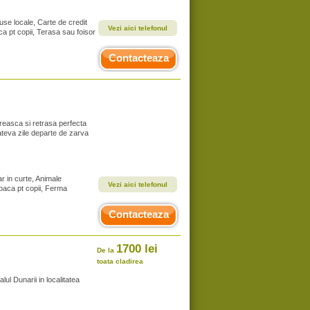
se locale, Carte de credit
Vezi aici telefonul
ca pt copii, Terasa sau foisor
Contacteaza
reasca si retrasa perfecta
ateva zile departe de zarva
r in curte, Animale
Vezi aici telefonul
oaca pt copii, Ferma
Contacteaza
1700 lei
De la
toata cladirea
ul Dunarii in localitatea