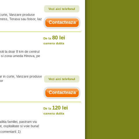
Vezi aici telefonul
n curte, Vanzare produse
lness, Terasa sau foisor, Iaz
Contacteaza
80 lei
De la
camera dubla
iti la doar 8 km de centrul
ian si zona umeda Hinova, pe
ar in curte, Vanzare produse
Vezi aici telefonul
sor
Contacteaza
120 lei
De la
camera dubla
itia familiei, pastram viu
t, ospitalitate si voie buna!
(comentarii: 1)