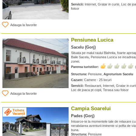
Servicii:
Internet, Gratar in curte, Loc de jo
foisor
Adauga la favorite
Pensiunea Lucica
Sacelu (Gorj)
Situata pe malul raului Blahnita, foarte aproap
Baile Sacelu, Pensiunea Lucica se incadreaza 
zonei.
Parerea turistilor:
Structura:
Pensiune,
Agroturism Sacelu
Cazare:
Camere - 25 locuri
Servicii:
Restaurant, Internet, Gratar in cur
Loc de joaca pt copii, Terasa sau foisor
Adauga la favorite
Campia Soarelui
Tichete
Vacanță
Pades (Gorj)
Intoarce-te la momentele tale de relaxare cu
nerabdarea aventurii iminente si pofta de via
buna.
Structura:
Pensiune