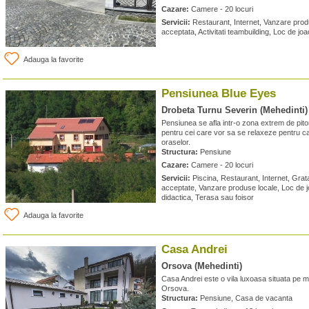
Cazare:
Camere - 20 locuri
Servicii:
Restaurant, Internet, Vanzare produ
acceptata, Activitati teambuilding, Loc de joa
Adauga la favorite
Pensiunea Blue Eyes
Drobeta Turnu Severin (Mehedinti)
Pensiunea se afla intr-o zona extrem de pito
pentru cei care vor sa se relaxeze pentru c
oraselor.
Structura:
Pensiune
Cazare:
Camere - 20 locuri
Servicii:
Piscina, Restaurant, Internet, Grata
acceptate, Vanzare produse locale, Loc de j
didactica, Terasa sau foisor
Adauga la favorite
Casa Andrei
Orsova (Mehedinti)
Casa Andrei este o vila luxoasa situata pe mal
Orsova.
Structura:
Pensiune, Casa de vacanta