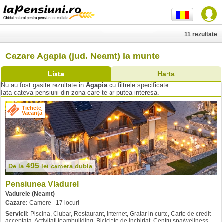
11 rezultate
Cazare Agapia (jud. Neamt) la munte
Lista
Harta
Nu au fost gasite rezultate in
Agapia
cu filtrele specificate.
Iata cateva pensiuni din zona care te-ar putea interesa.
Tichete
Vacanță
495
De la
lei
camera dubla
Pensiunea Vladurel
Vadurele (Neamt)
Cazare:
Camere - 17 locuri
Servicii:
Piscina, Ciubar, Restaurant, Internet, Gratar in curte, Carte de credit
acceptata, Activitati teambuilding, Biciclete de inchiriat, Centru spa/wellness,