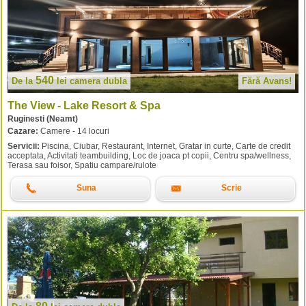
540
De la
lei
camera dubla
Fără Avans!
The View - Lake Resort & Spa
Ruginesti (Neamt)
Cazare:
Camere - 14 locuri
Servicii:
Piscina, Ciubar, Restaurant, Internet, Gratar in curte, Carte de credit
acceptata, Activitati teambuilding, Loc de joaca pt copii, Centru spa/wellness,
Terasa sau foisor, Spatiu campare/rulote
Suna
Scrie