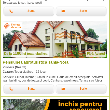
Terasa sau foisor, Iaz cu pesti
Suna
Scrie
Tichete
Vacanță
1100
De la
lei
toata cladirea
Fără Avans!
Pensiunea agroturistica Tania-Nora
Viisoara (Neamt)
Cazare:
Toata cladirea - 12 locuri
Servicii:
Ciubar, Internet, Gratar in curte, Carte de credit acceptata, Activitati
teambuilding, Loc de joaca pt copii, Centru spa/wellness, Terasa sau foisor
Suna
Scrie