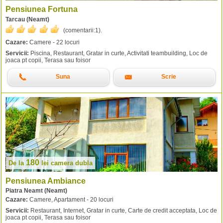
Pensiunea Fortuna
Tarcau (Neamt)
(comentarii:
1
).
Cazare:
Camere - 22 locuri
Servicii:
Piscina, Restaurant, Gratar in curte, Activitati teambuilding, Loc de
joaca pt copii, Terasa sau foisor
Suna
Scrie
180
De la
lei
camera dubla
Pensiunea Ambiance
Piatra Neamt (Neamt)
Cazare:
Camere, Apartament - 20 locuri
Servicii:
Restaurant, Internet, Gratar in curte, Carte de credit acceptata, Loc de
joaca pt copii, Terasa sau foisor