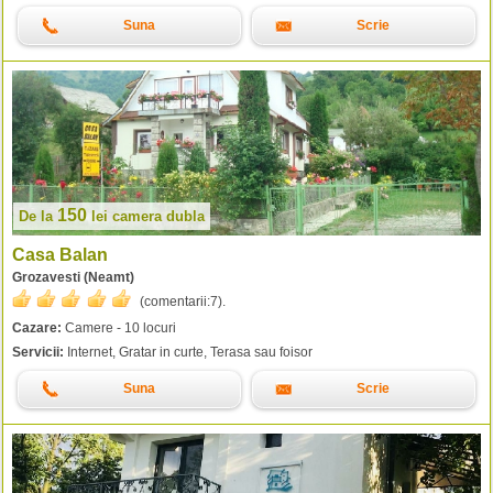
Suna
Scrie
150
De la
lei
camera dubla
Casa Balan
Grozavesti (Neamt)
(comentarii:
7
).
Cazare:
Camere - 10 locuri
Servicii:
Internet, Gratar in curte, Terasa sau foisor
Suna
Scrie