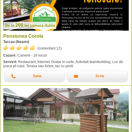
200
De la
lei
camera dubla
Pensiunea Corola
Tarcau (Neamt)
(comentarii:
12
).
Cazare:
Camere - 16 locuri
Servicii:
Restaurant, Internet, Gratar in curte, Activitati teambuilding, Loc de
joaca pt copii, Terasa sau foisor, Iaz cu pesti
Suna
Scrie