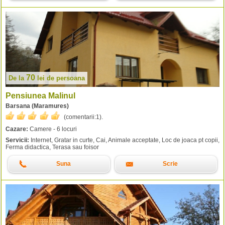
70
De la
lei
de persoana
Pensiunea Malinul
Barsana (Maramures)
(comentarii:
1
).
Cazare:
Camere - 6 locuri
Servicii:
Internet, Gratar in curte, Cai, Animale acceptate, Loc de joaca pt copii,
Ferma didactica, Terasa sau foisor
Suna
Scrie