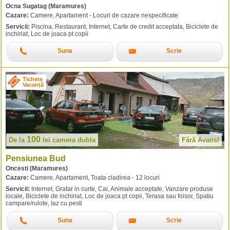
Ocna Sugatag (Maramures)
Cazare:
Camere, Apartament - Locuri de cazare nespecificate
Servicii:
Piscina, Restaurant, Internet, Carte de credit acceptata, Biciclete de
inchiriat, Loc de joaca pt copii
Suna
Scrie
Tichete
Vacanță
100
De la
lei
camera dubla
Fără Avans!
Pensiunea Bud
Oncesti (Maramures)
Cazare:
Camere, Apartament, Toata cladirea - 12 locuri
Servicii:
Internet, Gratar in curte, Cai, Animale acceptate, Vanzare produse
locale, Biciclete de inchiriat, Loc de joaca pt copii, Terasa sau foisor, Spatiu
campare/rulote, Iaz cu pesti
Suna
Scrie