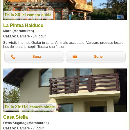
80
De la
lei
camera dubla
La Pintea Haiducu
Mara (Maramures)
Cazare:
Camere - 14 locuri
Servicii:
Internet, Gratar in curte, Animale acceptate, Vanzare produse locale,
Loc de joaca pt copii, Terasa sau foisor
Suna
Scrie
250
De la
lei
camera single
Casa Stella
Ocna Sugatag (Maramures)
Cazare:
Camere - 7 locuri