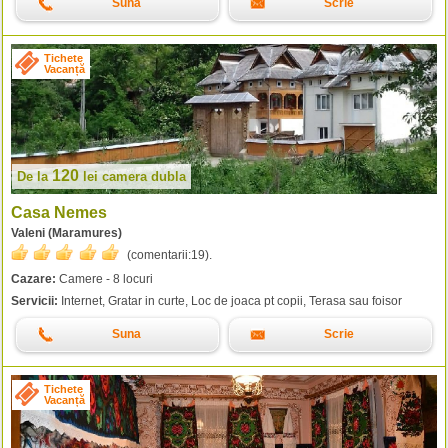
Suna
Scrie
Tichete
Vacanță
120
De la
lei
camera dubla
Casa Nemes
Valeni (Maramures)
(comentarii:
19
).
Cazare:
Camere - 8 locuri
Servicii:
Internet, Gratar in curte, Loc de joaca pt copii, Terasa sau foisor
Suna
Scrie
Tichete
Vacanță