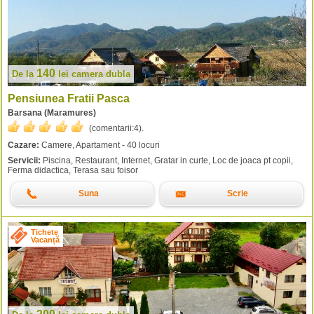
140
De la
lei
camera dubla
Pensiunea Fratii Pasca
Barsana (Maramures)
(comentarii:
4
).
Cazare:
Camere, Apartament - 40 locuri
Servicii:
Piscina, Restaurant, Internet, Gratar in curte, Loc de joaca pt copii,
Ferma didactica, Terasa sau foisor
Suna
Scrie
Tichete
Vacanță