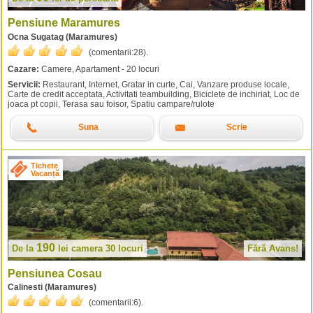
Pensiune Maramures
Ocna Sugatag (Maramures)
(comentarii:
28
).
Cazare:
Camere, Apartament - 20 locuri
Servicii:
Restaurant, Internet, Gratar in curte, Cai, Vanzare produse locale,
Carte de credit acceptata, Activitati teambuilding, Biciclete de inchiriat, Loc de
joaca pt copii, Terasa sau foisor, Spatiu campare/rulote
Suna
Scrie
Tichete
Vacanță
190
De la
lei
camera 30 locuri
Fără Avans!
Pensiunea Cosau
Calinesti (Maramures)
(comentarii:
6
).