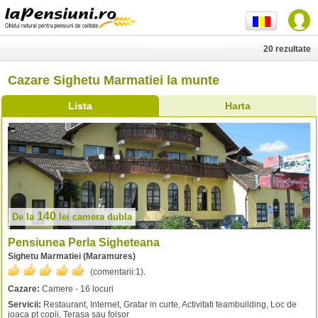
20 rezultate
Cazare Sighetu Marmatiei la munte
Lista
Harta
140
De la
lei
camera dubla
Pensiunea Perla Sigheteana
Sighetu Marmatiei (Maramures)
(comentarii:
1
).
Cazare:
Camere - 16 locuri
Servicii:
Restaurant, Internet, Gratar in curte, Activitati teambuilding, Loc de
joaca pt copii, Terasa sau foisor