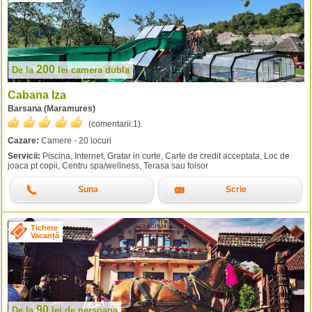
200
De la
lei
camera dubla
Cabana Iza
Barsana (Maramures)
(comentarii:
1
).
Cazare:
Camere - 20 locuri
Servicii:
Piscina, Internet, Gratar in curte, Carte de credit acceptata, Loc de
joaca pt copii, Centru spa/wellness, Terasa sau foisor
Suna
Scrie
Tichete
Vacanță
90
De la
lei
de persoana