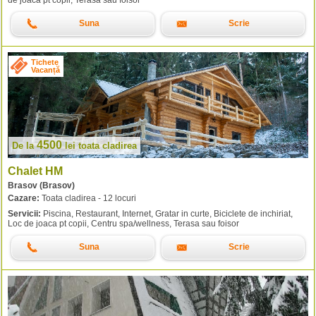
Suna
Scrie
Tichete
Vacanță
4500
De la
lei
toata cladirea
Chalet HM
Brasov (Brasov)
Cazare:
Toata cladirea - 12 locuri
Servicii:
Piscina, Restaurant, Internet, Gratar in curte, Biciclete de inchiriat,
Loc de joaca pt copii, Centru spa/wellness, Terasa sau foisor
Suna
Scrie