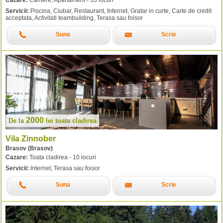
Servicii:
Piscina, Ciubar, Restaurant, Internet, Gratar in curte, Carte de credit
acceptata, Activitati teambuilding, Terasa sau foisor
Suna
Scrie
2000
De la
lei
toata cladirea
Vila Zinnober
Brasov (Brasov)
Cazare:
Toata cladirea - 10 locuri
Servicii:
Internet, Terasa sau foisor
Suna
Scrie