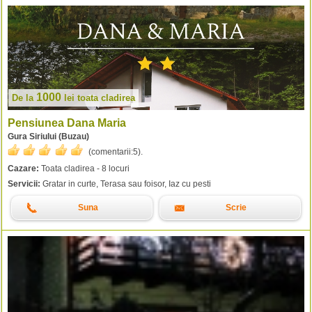
1000
De la
lei
toata cladirea
Pensiunea Dana Maria
Gura Siriului (Buzau)
(comentarii:
5
).
Cazare:
Toata cladirea - 8 locuri
Servicii:
Gratar in curte, Terasa sau foisor, Iaz cu pesti
Suna
Scrie