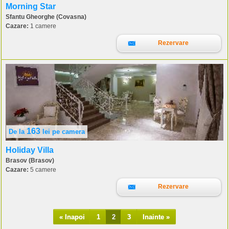
Morning Star
Sfantu Gheorghe (Covasna)
Cazare:
1 camere
Rezervare
163
De la
lei
pe camera
Holiday Villa
Brasov (Brasov)
Cazare:
5 camere
Rezervare
« Inapoi
1
2
3
Inainte »