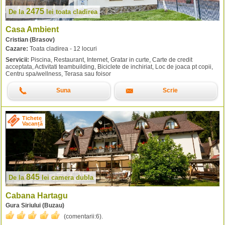
2475
De la
lei
toata cladirea
Casa Ambient
Cristian (Brasov)
Cazare:
Toata cladirea - 12 locuri
Servicii:
Piscina, Restaurant, Internet, Gratar in curte, Carte de credit
acceptata, Activitati teambuilding, Biciclete de inchiriat, Loc de joaca pt copii,
Centru spa/wellness, Terasa sau foisor
Suna
Scrie
Tichete
Vacanță
845
De la
lei
camera dubla
Cabana Hartagu
Gura Siriului (Buzau)
(comentarii:
6
).