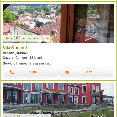
100
De la
lei
camera dubla
Vila Kristin 3
Brasov (Brasov)
Cazare:
Camere - 13 locuri
Servicii:
Internet, Terasa sau foisor
Suna
Scrie