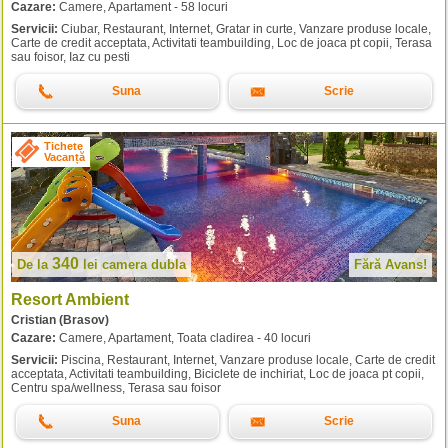
Cazare:
Camere, Apartament - 58 locuri
Servicii:
Ciubar, Restaurant, Internet, Gratar in curte, Vanzare produse locale,
Carte de credit acceptata, Activitati teambuilding, Loc de joaca pt copii, Terasa
sau foisor, Iaz cu pesti
Suna
Scrie
Tichete
Vacanță
340
De la
lei
camera dubla
Fără Avans!
Resort Ambient
Cristian (Brasov)
Cazare:
Camere, Apartament, Toata cladirea - 40 locuri
Servicii:
Piscina, Restaurant, Internet, Vanzare produse locale, Carte de credit
acceptata, Activitati teambuilding, Biciclete de inchiriat, Loc de joaca pt copii,
Centru spa/wellness, Terasa sau foisor
Suna
Scrie