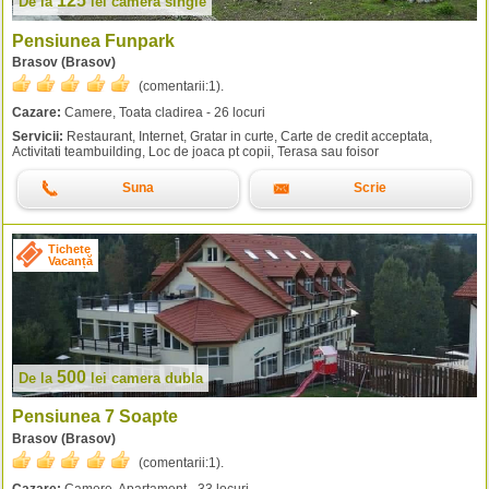
125
De la
lei
camera single
Pensiunea Funpark
Brasov (Brasov)
(comentarii:
1
).
Cazare:
Camere, Toata cladirea - 26 locuri
Servicii:
Restaurant, Internet, Gratar in curte, Carte de credit acceptata,
Activitati teambuilding, Loc de joaca pt copii, Terasa sau foisor
Suna
Scrie
Tichete
Vacanță
500
De la
lei
camera dubla
Pensiunea 7 Soapte
Brasov (Brasov)
(comentarii:
1
).
Cazare:
Camere, Apartament - 33 locuri