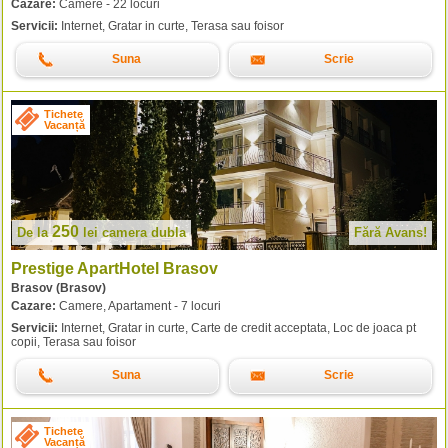
Cazare:
Camere - 22 locuri
Servicii:
Internet, Gratar in curte, Terasa sau foisor
Suna
Scrie
Tichete
Vacanță
250
De la
lei
camera dubla
Fără Avans!
Prestige ApartHotel Brasov
Brasov (Brasov)
Cazare:
Camere, Apartament - 7 locuri
Servicii:
Internet, Gratar in curte, Carte de credit acceptata, Loc de joaca pt
copii, Terasa sau foisor
Suna
Scrie
Tichete
Vacanță