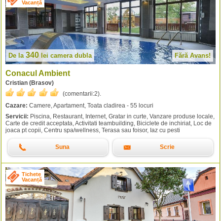
Vacanță
340
De la
lei
camera dubla
Fără Avans!
Conacul Ambient
Cristian (Brasov)
(comentarii:
2
).
Cazare:
Camere, Apartament, Toata cladirea - 55 locuri
Servicii:
Piscina, Restaurant, Internet, Gratar in curte, Vanzare produse locale,
Carte de credit acceptata, Activitati teambuilding, Biciclete de inchiriat, Loc de
joaca pt copii, Centru spa/wellness, Terasa sau foisor, Iaz cu pesti
Suna
Scrie
Tichete
Vacanță