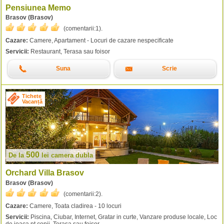
Pensiunea Memo
Brasov (Brasov)
(comentarii:
1
).
Cazare:
Camere, Apartament - Locuri de cazare nespecificate
Servicii:
Restaurant, Terasa sau foisor
Suna
Scrie
Tichete
Vacanță
500
De la
lei
camera dubla
Orchard Villa Brasov
Brasov (Brasov)
(comentarii:
2
).
Cazare:
Camere, Toata cladirea - 10 locuri
Servicii:
Piscina, Ciubar, Internet, Gratar in curte, Vanzare produse locale, Loc
de joaca pt copii, Terasa sau foisor