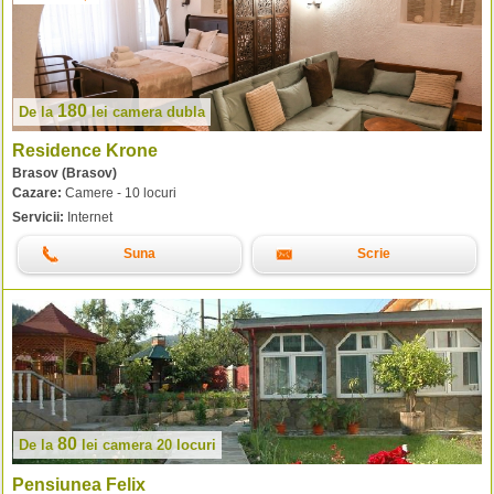
180
De la
lei
camera dubla
Residence Krone
Brasov (Brasov)
Cazare:
Camere - 10 locuri
Servicii:
Internet
Suna
Scrie
80
De la
lei
camera 20 locuri
Pensiunea Felix