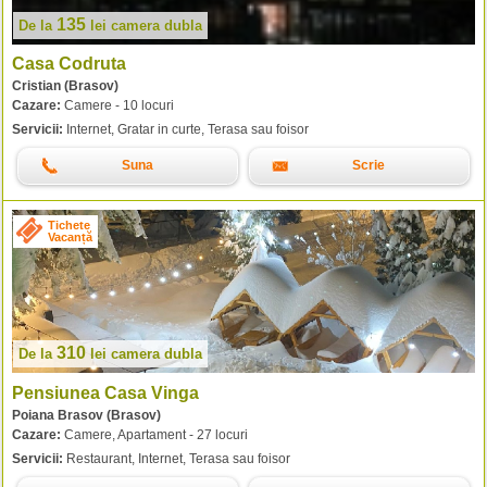
135
De la
lei
camera dubla
Casa Codruta
Cristian (Brasov)
Cazare:
Camere - 10 locuri
Servicii:
Internet, Gratar in curte, Terasa sau foisor
Suna
Scrie
Tichete
Vacanță
310
De la
lei
camera dubla
Pensiunea Casa Vinga
Poiana Brasov (Brasov)
Cazare:
Camere, Apartament - 27 locuri
Servicii:
Restaurant, Internet, Terasa sau foisor