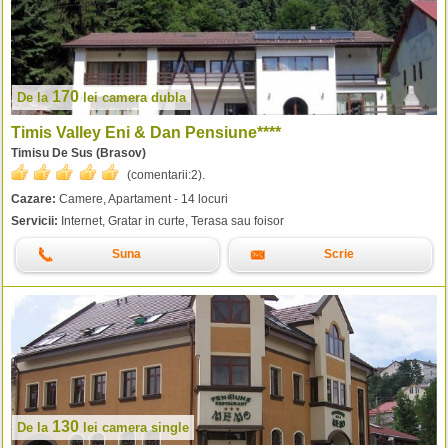
170
De la
lei
camera dubla
Timis Valley Eni & Dan Pensiune****
Timisu De Sus (Brasov)
(comentarii:
2
).
Cazare:
Camere, Apartament - 14 locuri
Servicii:
Internet, Gratar in curte, Terasa sau foisor
Suna
Scrie
130
De la
lei
camera single