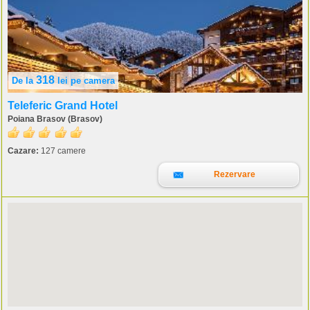
318
De la
lei
pe camera
Teleferic Grand Hotel
Poiana Brasov (Brasov)
Cazare:
127 camere
Rezervare