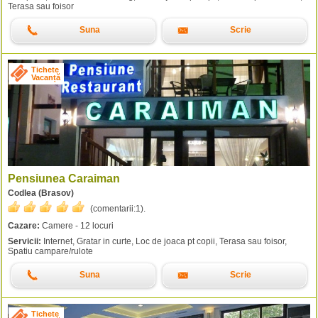
Terasa sau foisor
Suna
Scrie
Tichete
Vacanță
Pensiunea Caraiman
Codlea (Brasov)
(comentarii:
1
).
Cazare:
Camere - 12 locuri
Servicii:
Internet, Gratar in curte, Loc de joaca pt copii, Terasa sau foisor,
Spatiu campare/rulote
Suna
Scrie
Tichete