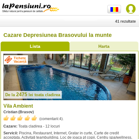
41 rezultate
Cazare Depresiunea Brasovului la munte
Lista
Harta
Tichete
Vacanță
2475
De la
lei
toata cladirea
Vila Ambient
Cristian (Brasov)
(comentarii:
4
).
Cazare:
Toata cladirea - 12 locuri
Servicii:
Piscina, Restaurant, Internet, Gratar in curte, Carte de credit
acceptata, Activitati teambuilding, Loc de joaca pt copii, Centru spa/wellness,