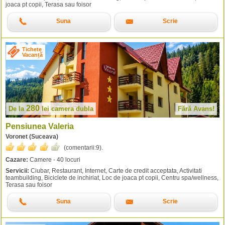
joaca pt copii, Terasa sau foisor
Suna
Scrie
Tichete
Vacanță
280
De la
lei
camera dubla
Fără Avans!
Pensiunea Valeria
Voronet (Suceava)
(comentarii:
9
).
Cazare:
Camere - 40 locuri
Servicii:
Ciubar, Restaurant, Internet, Carte de credit acceptata, Activitati
teambuilding, Biciclete de inchiriat, Loc de joaca pt copii, Centru spa/wellness,
Terasa sau foisor
Suna
Scrie