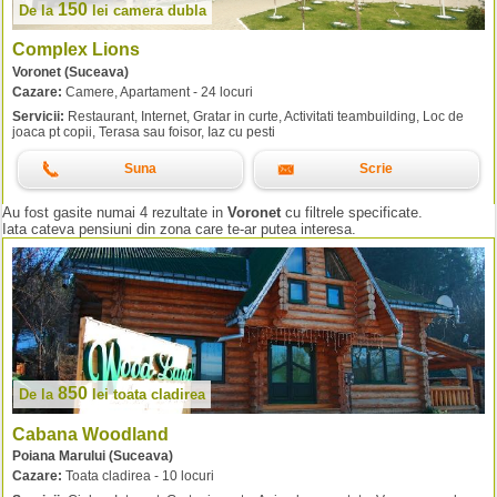
150
De la
lei
camera dubla
Complex Lions
Voronet (Suceava)
Cazare:
Camere, Apartament - 24 locuri
Servicii:
Restaurant, Internet, Gratar in curte, Activitati teambuilding, Loc de
joaca pt copii, Terasa sau foisor, Iaz cu pesti
Suna
Scrie
Au fost gasite numai 4 rezultate in
Voronet
cu filtrele specificate.
Iata cateva pensiuni din zona care te-ar putea interesa.
850
De la
lei
toata cladirea
Cabana Woodland
Poiana Marului (Suceava)
Cazare:
Toata cladirea - 10 locuri