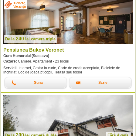
Tichete
Vacanță
240
De la
lei
camera tripla
Pensiunea Bukov Voronet
Gura Humorului (Suceava)
Cazare:
Camere, Apartament - 23 locuri
Servicii:
Internet, Gratar in curte, Carte de credit acceptata, Biciclete de
inchiriat, Loc de joaca pt copii, Terasa sau foisor
Suna
Scrie
200
De la
lei
camera dubla
Fără Avans!