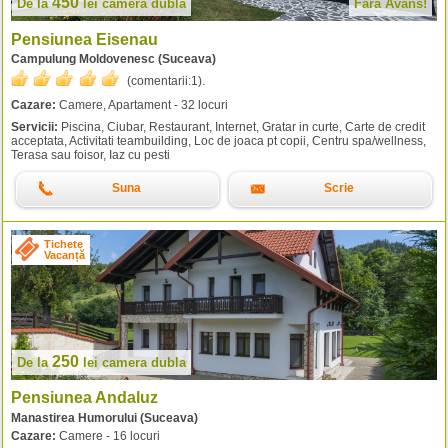
450
De la
lei
camera dubla
Fără Avans!
Pensiunea Eisenau
Campulung Moldovenesc (Suceava)
(comentarii:
1
).
Cazare:
Camere, Apartament - 32 locuri
Servicii:
Piscina, Ciubar, Restaurant, Internet, Gratar in curte, Carte de credit
acceptata, Activitati teambuilding, Loc de joaca pt copii, Centru spa/wellness,
Terasa sau foisor, Iaz cu pesti
Suna
Scrie
Tichete
Vacanță
250
De la
lei
camera dubla
Pensiunea Andaluz
Manastirea Humorului (Suceava)
Cazare:
Camere - 16 locuri