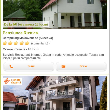
60
De la
lei
camera 18 locuri
Pensiunea Rustica
Campulung Moldovenesc (Suceava)
(comentarii:
3
).
Cazare:
Camere - 18 locuri
Servicii:
Restaurant, Internet, Gratar in curte, Animale acceptate, Terasa sau
foisor, Spatiu campare/rulote
Suna
Scrie
Tichete
Vacanță