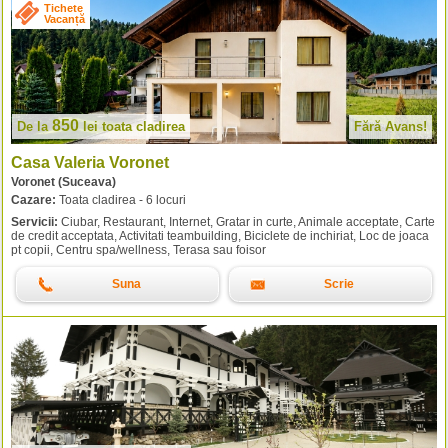
Tichete
Vacanță
850
De la
lei
toata cladirea
Fără Avans!
Casa Valeria Voronet
Voronet (Suceava)
Cazare:
Toata cladirea - 6 locuri
Servicii:
Ciubar, Restaurant, Internet, Gratar in curte, Animale acceptate, Carte
de credit acceptata, Activitati teambuilding, Biciclete de inchiriat, Loc de joaca
pt copii, Centru spa/wellness, Terasa sau foisor
Suna
Scrie