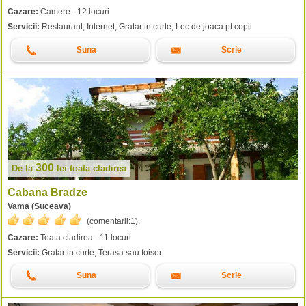
Cazare:
Camere - 12 locuri
Servicii:
Restaurant, Internet, Gratar in curte, Loc de joaca pt copii
Suna
Scrie
300
De la
lei
toata cladirea
Cabana Bradze
Vama (Suceava)
(comentarii:
1
).
Cazare:
Toata cladirea - 11 locuri
Servicii:
Gratar in curte, Terasa sau foisor
Suna
Scrie