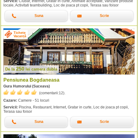
Servicii:
Ciubar, Internet, Gratar in curte, Animale acceptate, Vanzare produse
locale, Activitati teambuilding, Loc de joaca pt copii, Terasa sau foisor
Suna
Scrie
Tichete
Vacanță
250
De la
lei
camera dubla
Pensiunea Bogdaneasa
Gura Humorului (Suceava)
(comentarii:
12
).
Cazare:
Camere - 51 locuri
Servicii:
Piscina, Restaurant, Internet, Gratar in curte, Loc de joaca pt copii,
Terasa sau foisor
Suna
Scrie