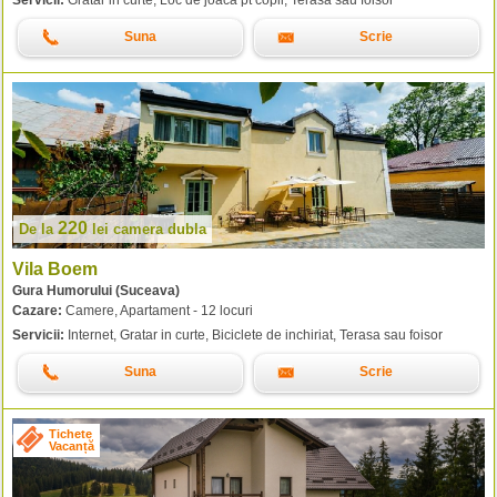
Suna
Scrie
220
De la
lei
camera dubla
Vila Boem
Gura Humorului (Suceava)
Cazare:
Camere, Apartament - 12 locuri
Servicii:
Internet, Gratar in curte, Biciclete de inchiriat, Terasa sau foisor
Suna
Scrie
Tichete
Vacanță