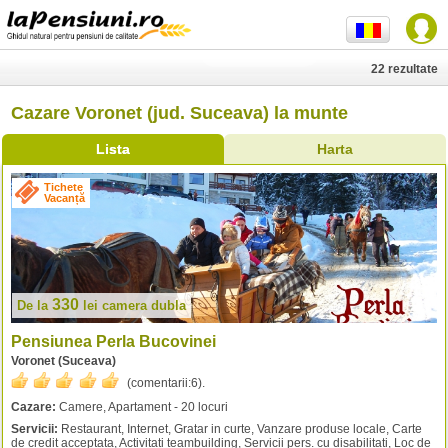
22 rezultate
Cazare Voronet (jud. Suceava) la munte
Lista
Harta
Tichete
Vacanță
330
De la
lei
camera dubla
Pensiunea Perla Bucovinei
Voronet (Suceava)
(comentarii:
6
).
Cazare:
Camere, Apartament - 20 locuri
Servicii:
Restaurant, Internet, Gratar in curte, Vanzare produse locale, Carte
de credit acceptata, Activitati teambuilding, Servicii pers. cu disabilitati, Loc de