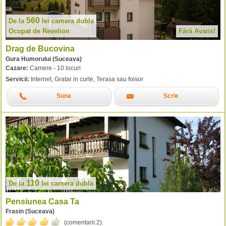
560
De la
lei
camera dubla
Ocupat de Revelion
Fără Avans!
Drag de Bucovina
Gura Humorului (Suceava)
Cazare:
Camere - 10 locuri
Servicii:
Internet, Gratar in curte, Terasa sau foisor
Suna
Scrie
110
De la
lei
camera dubla
Pensiunea Casa Ta
Frasin (Suceava)
(comentarii:
2
).