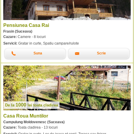
Pensiunea Casa Rai
Frasin (Suceava)
Cazare:
Camere - 8 locuri
Servicii:
Gratar in curte, Spatiu campare/rulote
Suna
Scrie
1000
De la
lei
toata cladirea
Casa Roua Muntilor
Campulung Moldovenesc (Suceava)
Cazare:
Toata cladirea - 13 locuri
Servicii:
Gratar in curte, Loc de joaca pt copii, Terasa sau foisor