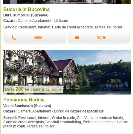
Bucurie in Bucovina
Gura Humorului (Suceava)
Cazare:
Camere, Apartament - 15 locuri
Servicii:
Restaurant, Internet, Carte de credit acceptata, Terasa sau foisor
Suna
Scrie
280
De la
lei
camera 32 locuri
Pensiunea Nedeia
Valeni Stanisoara (Suceava)
Cazare:
Camere, Apartament - Locuri de cazare nespecificate
Servicii:
Restaurant, Internet, Gratar in curte, Cai, Vanzare produse locale,
Carte de credit acceptata, Activitati teambuilding, Biciclete de inchiriat, Loc de
joaca pt copii, Terasa sau foisor