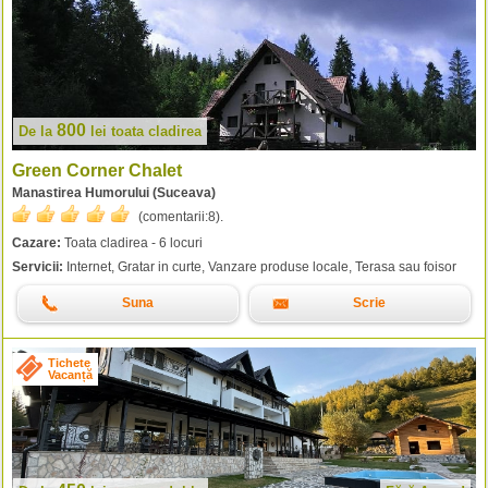
800
De la
lei
toata cladirea
Green Corner Chalet
Manastirea Humorului (Suceava)
(comentarii:
8
).
Cazare:
Toata cladirea - 6 locuri
Servicii:
Internet, Gratar in curte, Vanzare produse locale, Terasa sau foisor
Suna
Scrie
Tichete
Vacanță