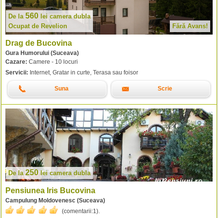
560
De la
lei
camera dubla
Ocupat de Revelion
Fără Avans!
Drag de Bucovina
Gura Humorului (Suceava)
Cazare:
Camere - 10 locuri
Servicii:
Internet, Gratar in curte, Terasa sau foisor
Suna
Scrie
250
De la
lei
camera dubla
Pensiunea Iris Bucovina
Campulung Moldovenesc (Suceava)
(comentarii:
1
).