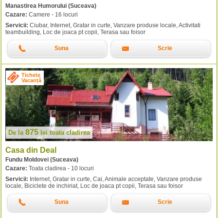
Manastirea Humorului (Suceava)
Cazare:
Camere - 16 locuri
Servicii:
Ciubar, Internet, Gratar in curte, Vanzare produse locale, Activitati
teambuilding, Loc de joaca pt copii, Terasa sau foisor
Suna
Scrie
Tichete
Vacanță
875
De la
lei
toata cladirea
Casa din Deal
Fundu Moldovei (Suceava)
Cazare:
Toata cladirea - 10 locuri
Servicii:
Internet, Gratar in curte, Cai, Animale acceptate, Vanzare produse
locale, Biciclete de inchiriat, Loc de joaca pt copii, Terasa sau foisor
Suna
Scrie