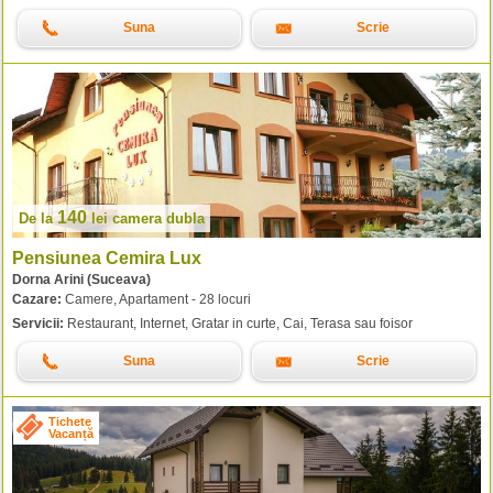
Suna
Scrie
140
De la
lei
camera dubla
Pensiunea Cemira Lux
Dorna Arini (Suceava)
Cazare:
Camere, Apartament - 28 locuri
Servicii:
Restaurant, Internet, Gratar in curte, Cai, Terasa sau foisor
Suna
Scrie
Tichete
Vacanță