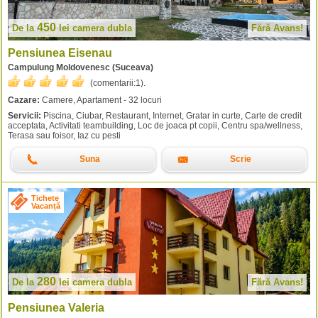
450
De la
lei
camera dubla
Fără Avans!
Pensiunea Eisenau
Campulung Moldovenesc (Suceava)
(comentarii:
1
).
Cazare:
Camere, Apartament - 32 locuri
Servicii:
Piscina, Ciubar, Restaurant, Internet, Gratar in curte, Carte de credit
acceptata, Activitati teambuilding, Loc de joaca pt copii, Centru spa/wellness,
Terasa sau foisor, Iaz cu pesti
Suna
Scrie
Tichete
Vacanță
280
De la
lei
camera dubla
Fără Avans!
Pensiunea Valeria