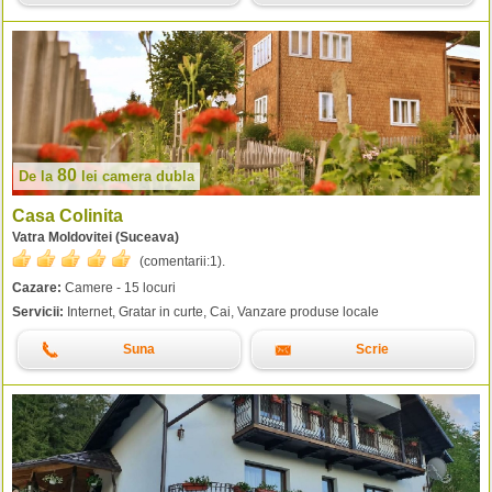
80
De la
lei
camera dubla
Casa Colinita
Vatra Moldovitei (Suceava)
(comentarii:
1
).
Cazare:
Camere - 15 locuri
Servicii:
Internet, Gratar in curte, Cai, Vanzare produse locale
Suna
Scrie