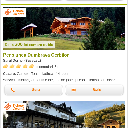
Tichete
Vacanță
200
De la
lei
camera dubla
Pensiunea Dumbrava Cerbilor
Sarul Dornei (Suceava)
(comentarii:
5
).
Cazare:
Camere, Toata cladirea - 14 locuri
Servicii:
Internet, Gratar in curte, Loc de joaca pt copii, Terasa sau foisor
Suna
Scrie
Tichete
Vacanță