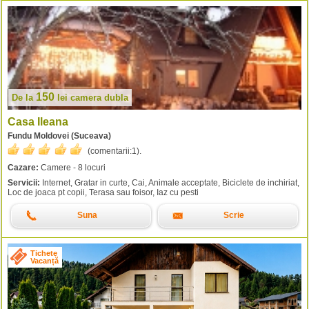
150
De la
lei
camera dubla
Casa Ileana
Fundu Moldovei (Suceava)
(comentarii:
1
).
Cazare:
Camere - 8 locuri
Servicii:
Internet, Gratar in curte, Cai, Animale acceptate, Biciclete de inchiriat,
Loc de joaca pt copii, Terasa sau foisor, Iaz cu pesti
Suna
Scrie
Tichete
Vacanță