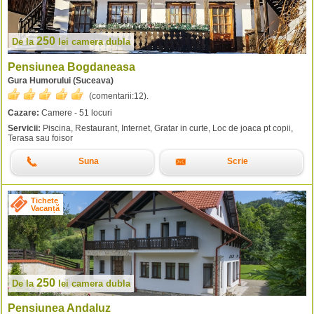
250
De la
lei
camera dubla
Pensiunea Bogdaneasa
Gura Humorului (Suceava)
(comentarii:
12
).
Cazare:
Camere - 51 locuri
Servicii:
Piscina, Restaurant, Internet, Gratar in curte, Loc de joaca pt copii,
Terasa sau foisor
Suna
Scrie
Tichete
Vacanță
250
De la
lei
camera dubla
Pensiunea Andaluz