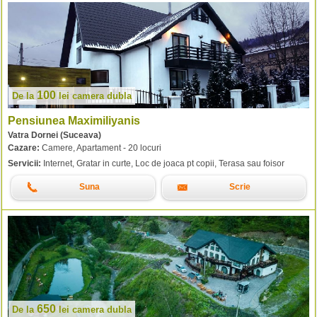
100
De la
lei
camera dubla
Pensiunea Maximiliyanis
Vatra Dornei (Suceava)
Cazare:
Camere, Apartament - 20 locuri
Servicii:
Internet, Gratar in curte, Loc de joaca pt copii, Terasa sau foisor
Suna
Scrie
650
De la
lei
camera dubla