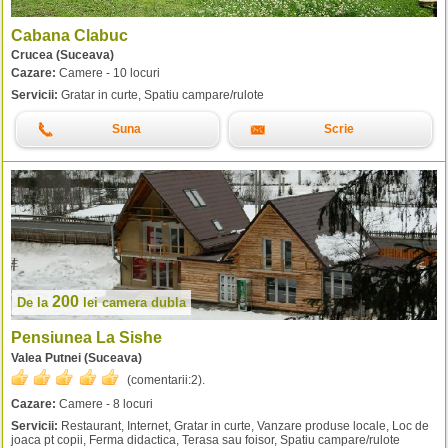
Cabana Clabuc
Crucea (Suceava)
Cazare:
Camere - 10 locuri
Servicii:
Gratar in curte, Spatiu campare/rulote
Suna
Scrie
200
De la
lei
camera dubla
Pensiunea La Sishe
Valea Putnei (Suceava)
(comentarii:
2
).
Cazare:
Camere - 8 locuri
Servicii:
Restaurant, Internet, Gratar in curte, Vanzare produse locale, Loc de
joaca pt copii, Ferma didactica, Terasa sau foisor, Spatiu campare/rulote