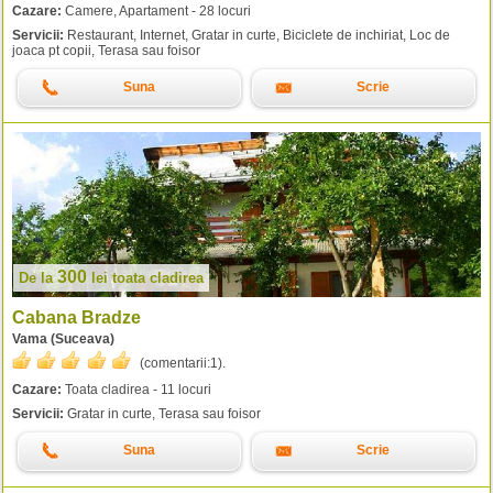
Cazare:
Camere, Apartament - 28 locuri
Servicii:
Restaurant, Internet, Gratar in curte, Biciclete de inchiriat, Loc de
joaca pt copii, Terasa sau foisor
Suna
Scrie
300
De la
lei
toata cladirea
Cabana Bradze
Vama (Suceava)
(comentarii:
1
).
Cazare:
Toata cladirea - 11 locuri
Servicii:
Gratar in curte, Terasa sau foisor
Suna
Scrie