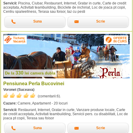
Servicii:
Piscina, Ciubar, Restaurant, Internet, Gratar in curte, Carte de credit
acceptata, Activitati teambuilding, Biciclete de inchiriat, Loc de joaca pt copii,
Centru spa/wellness, Terasa sau foisor, Iaz cu pesti
Suna
Scrie
Tichete
OFERTE
Vacanță
IN CURS
330
De la
lei
camera dubla
Pensiunea Perla Bucovinei
Voronet (Suceava)
(comentarii:
6
).
Cazare:
Camere, Apartament - 20 locuri
Servicii:
Restaurant, Internet, Gratar in curte, Vanzare produse locale, Carte
de credit acceptata, Activitati teambuilding, Servicii pers. cu disabilitati, Loc de
joaca pt copii, Terasa sau foisor
Suna
Scrie