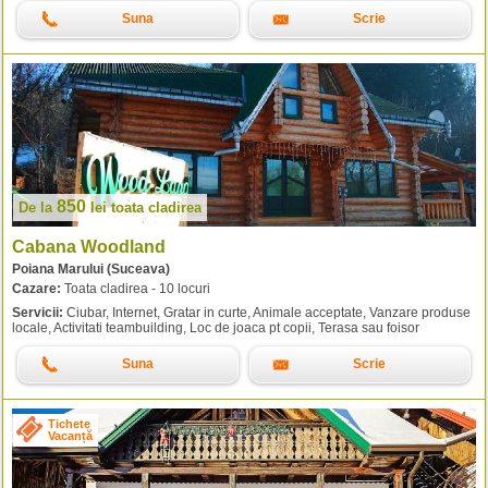
Suna
Scrie
850
De la
lei
toata cladirea
Cabana Woodland
Poiana Marului (Suceava)
Cazare:
Toata cladirea - 10 locuri
Servicii:
Ciubar, Internet, Gratar in curte, Animale acceptate, Vanzare produse
locale, Activitati teambuilding, Loc de joaca pt copii, Terasa sau foisor
Suna
Scrie
Tichete
Vacanță