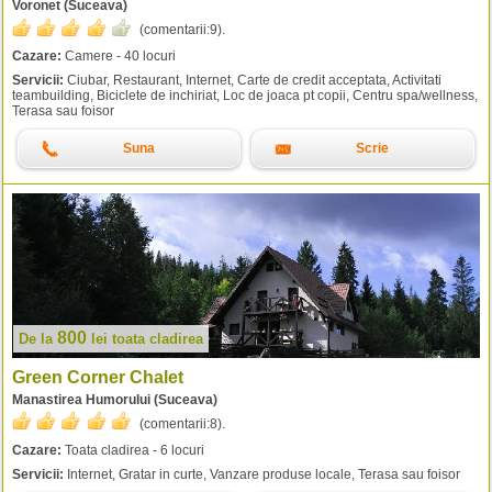
Voronet (Suceava)
(comentarii:
9
).
Cazare:
Camere - 40 locuri
Servicii:
Ciubar, Restaurant, Internet, Carte de credit acceptata, Activitati
teambuilding, Biciclete de inchiriat, Loc de joaca pt copii, Centru spa/wellness,
Terasa sau foisor
Suna
Scrie
800
De la
lei
toata cladirea
Green Corner Chalet
Manastirea Humorului (Suceava)
(comentarii:
8
).
Cazare:
Toata cladirea - 6 locuri
Servicii:
Internet, Gratar in curte, Vanzare produse locale, Terasa sau foisor