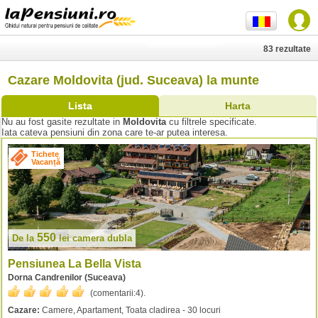
83 rezultate
Cazare Moldovita (jud. Suceava) la munte
Lista
Harta
Nu au fost gasite rezultate in
Moldovita
cu filtrele specificate.
Iata cateva pensiuni din zona care te-ar putea interesa.
Tichete
Vacanță
550
De la
lei
camera dubla
Pensiunea La Bella Vista
Dorna Candrenilor (Suceava)
(comentarii:
4
).
Cazare:
Camere, Apartament, Toata cladirea - 30 locuri