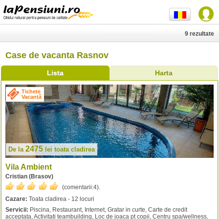
9 rezultate
Case de vacanta Rasnov
Lista
Harta
Tichete
Vacanță
2475
De la
lei
toata cladirea
Vila Ambient
Cristian (Brasov)
(comentarii:
4
).
Cazare:
Toata cladirea - 12 locuri
Servicii:
Piscina, Restaurant, Internet, Gratar in curte, Carte de credit
acceptata, Activitati teambuilding, Loc de joaca pt copii, Centru spa/wellness,