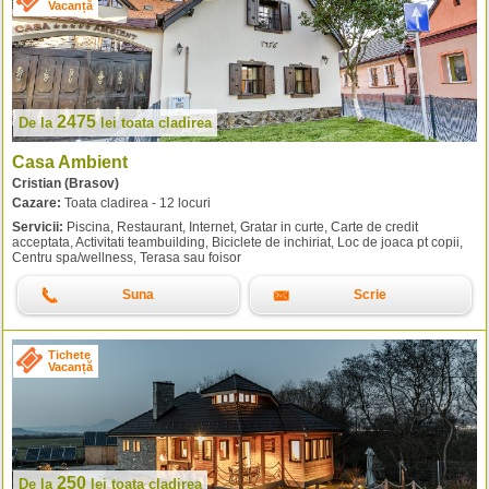
Vacanță
2475
De la
lei
toata cladirea
Casa Ambient
Cristian (Brasov)
Cazare:
Toata cladirea - 12 locuri
Servicii:
Piscina, Restaurant, Internet, Gratar in curte, Carte de credit
acceptata, Activitati teambuilding, Biciclete de inchiriat, Loc de joaca pt copii,
Centru spa/wellness, Terasa sau foisor
Suna
Scrie
Tichete
Vacanță
250
De la
lei
toata cladirea