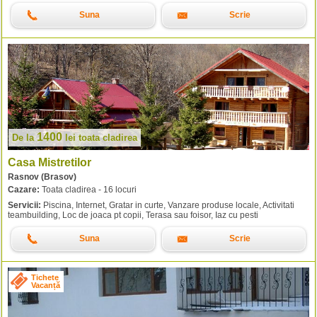
Suna
Scrie
1400
De la
lei
toata cladirea
Casa Mistretilor
Rasnov (Brasov)
Cazare:
Toata cladirea - 16 locuri
Servicii:
Piscina, Internet, Gratar in curte, Vanzare produse locale, Activitati
teambuilding, Loc de joaca pt copii, Terasa sau foisor, Iaz cu pesti
Suna
Scrie
Tichete
Vacanță