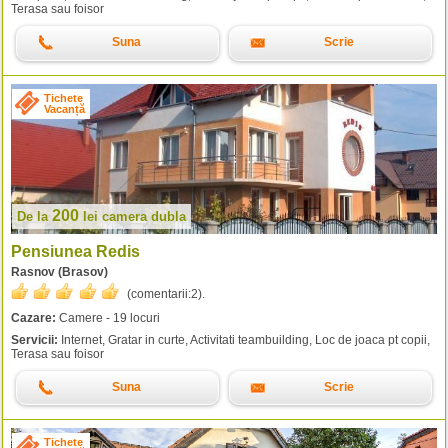
Terasa sau foisor
Suna
Scrie
Tichete
Vacanță
200
De la
lei
camera dubla
Pensiunea Redis
Rasnov (Brasov)
(comentarii:
2
).
Cazare:
Camere - 19 locuri
Servicii:
Internet, Gratar in curte, Activitati teambuilding, Loc de joaca pt copii,
Terasa sau foisor
Suna
Scrie
Tichete