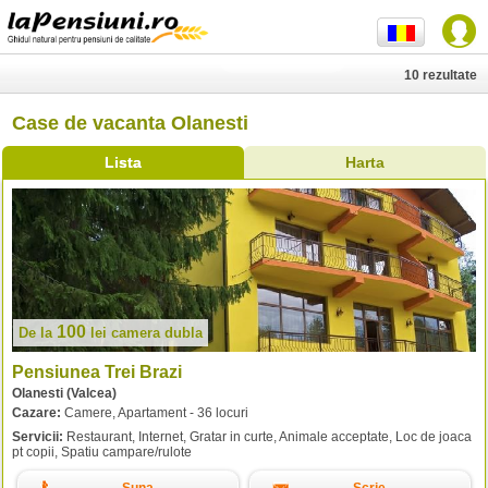
10 rezultate
Case de vacanta Olanesti
Lista
Harta
100
De la
lei
camera dubla
Pensiunea Trei Brazi
Olanesti (Valcea)
Cazare:
Camere, Apartament - 36 locuri
Servicii:
Restaurant, Internet, Gratar in curte, Animale acceptate, Loc de joaca
pt copii, Spatiu campare/rulote