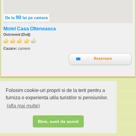
90
De la
lei
pe camera
Motel Casa Olteneasca
Ostroveni (Dolj)
Cazare:
camere
Rezervare
Folosim cookie-uri proprii si de la terti pentru a
Cauta pensiuni
furniza o experienta utila turistilor si pensiunilor.
(afla mai multe)
Idei de calatorie
Site standard
Bine, sunt de acord
Ai o pensiune sau faci agroturism?