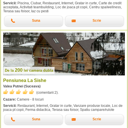
Servicii:
Piscina, Ciubar, Restaurant, Internet, Gratar in curte, Carte de credit
acceptata, Activitati teambuilding, Loc de joaca pt copii, Centru spa/wellness,
Terasa sau foisor, Iaz cu pesti
Suna
Scrie
200
De la
lei
camera dubla
Pensiunea La Sishe
Valea Putnei (Suceava)
(comentarii:
2
).
Cazare:
Camere - 8 locuri
Servicii:
Restaurant, Internet, Gratar in curte, Vanzare produse locale, Loc de
joaca pt copii, Ferma didactica, Terasa sau foisor, Spatiu campare/rulote
Suna
Scrie