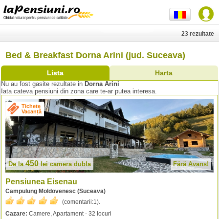
23 rezultate
Bed & Breakfast Dorna Arini (jud. Suceava)
Lista
Harta
Nu au fost gasite rezultate in
Dorna Arini
Iata cateva pensiuni din zona care te-ar putea interesa.
Tichete
Vacanță
450
De la
lei
camera dubla
Fără Avans!
Pensiunea Eisenau
Campulung Moldovenesc (Suceava)
(comentarii:
1
).
Cazare:
Camere, Apartament - 32 locuri