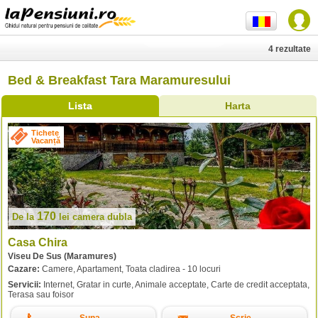
4 rezultate
Bed & Breakfast Tara Maramuresului
Lista
Harta
Tichete
Vacanță
170
De la
lei
camera dubla
Casa Chira
Viseu De Sus (Maramures)
Cazare:
Camere, Apartament, Toata cladirea - 10 locuri
Servicii:
Internet, Gratar in curte, Animale acceptate, Carte de credit acceptata,
Terasa sau foisor