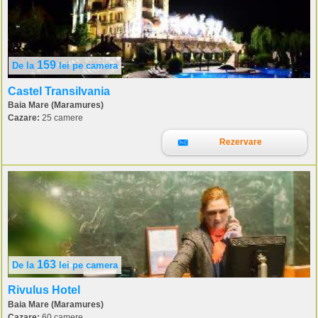
159
De la
lei
pe camera
Castel Transilvania
Baia Mare (Maramures)
Cazare:
25 camere
Rezervare
163
De la
lei
pe camera
Rivulus Hotel
Baia Mare (Maramures)
Cazare:
60 camere