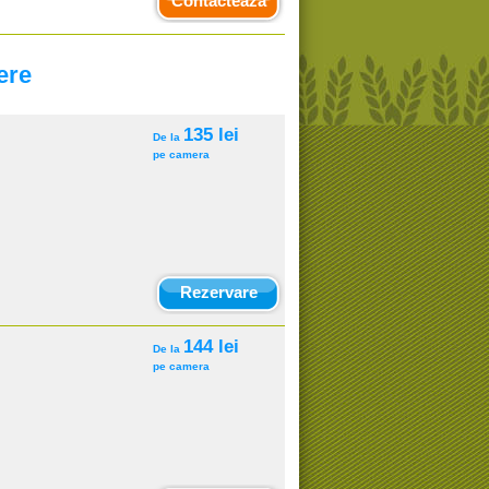
Contacteaza
ere
135 lei
De la
pe camera
Rezervare
144 lei
De la
pe camera