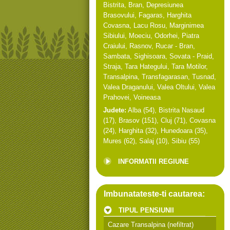
Bistrita
,
Bran
,
Depresiunea
Brasovului
,
Fagaras
,
Harghita
Covasna
,
Lacu Rosu
,
Marginimea
Sibiului
,
Moeciu
,
Odorhei
,
Piatra
Craiului
,
Rasnov
,
Rucar - Bran
,
Sambata
,
Sighisoara
,
Sovata - Praid
,
Straja
,
Tara Hategului
,
Tara Motilor
,
Transalpina
,
Transfagarasan
,
Tusnad
,
Valea Draganului
,
Valea Oltului
,
Valea
Prahovei
,
Voineasa
Judete:
Alba
(54),
Bistrita Nasaud
(17),
Brasov
(151),
Cluj
(71),
Covasna
(24),
Harghita
(32),
Hunedoara
(35),
Mures
(62),
Salaj
(10),
Sibiu
(55)
INFORMATII REGIUNE
Imbunatateste-ti cautarea:
TIPUL PENSIUNII
Cazare Transalpina
(nefiltrat)