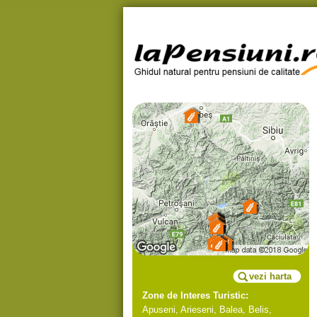
vezi harta
Zone de Interes Turistic:
Apuseni
,
Arieseni
,
Balea
,
Belis
,