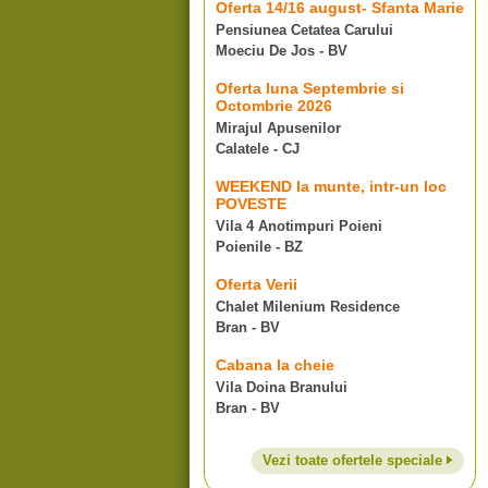
Oferta 14/16 august- Sfanta Marie
Pensiunea Cetatea Carului
Moeciu De Jos - BV
Oferta luna Septembrie si
Octombrie 2026
Mirajul Apusenilor
Calatele - CJ
WEEKEND la munte, intr-un loc
POVESTE
Vila 4 Anotimpuri Poieni
Poienile - BZ
Oferta Verii
Chalet Milenium Residence
Bran - BV
Cabana la cheie
Vila Doina Branului
Bran - BV
Vezi toate ofertele speciale