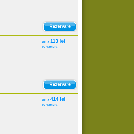
Rezervare
113 lei
De la
pe camera
Rezervare
414 lei
De la
pe camera