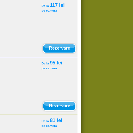
117 lei
De la
pe camera
Rezervare
95 lei
De la
pe camera
Rezervare
81 lei
De la
pe camera