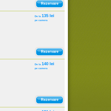
Rezervare
135 lei
De la
pe camera
Rezervare
140 lei
De la
pe camera
Rezervare