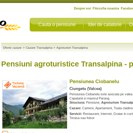
Despre noi
Filozofia noastra
Facebo
Cauta o pensiune
Idei de calatorie
O
Oferte cazare
>
Cazare Transalpina
>
Agroturism Transalpina
Pensiuni agroturistice Transalpina
- p
Pensiunea Ciobanelu
Tichete
Vacanță
Ciungetu (Valcea)
Pensiunea Ciobanelu este asezata pe valea Lato
Capatanii si masivul Parang.
Structura:
Pensiune,
Agroturism Transal
Cazare:
Camere, Apartament, Toata cladirea 
Servicii:
Restaurant, Internet, Gratar in curt
Terasa sau foisor