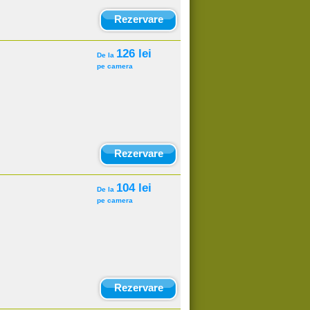
Rezervare
126 lei
De la
pe camera
Rezervare
104 lei
De la
pe camera
Rezervare