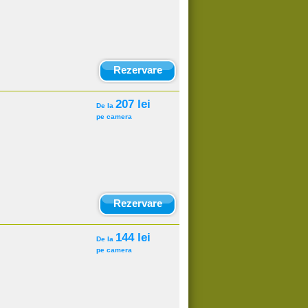
Rezervare
207 lei
De la
pe camera
Rezervare
144 lei
De la
pe camera