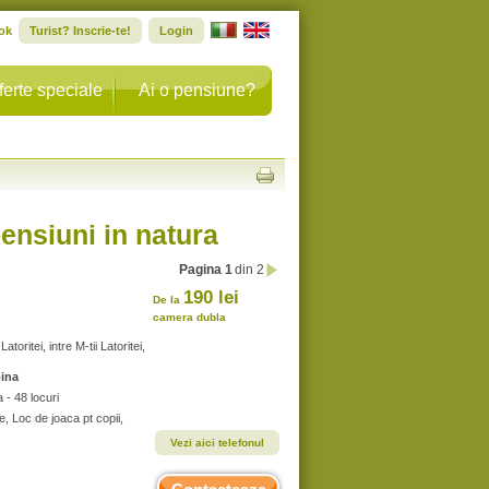
ok
Turist? Inscrie-te!
Login
ferte speciale
Ai o pensiune?
ensiuni in natura
Pagina 1
din 2
190 lei
De la
camera dubla
ritei, intre M-tii Latoritei,
pina
- 48 locuri
e, Loc de joaca pt copii,
Vezi aici telefonul