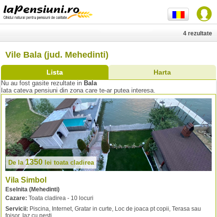
4 rezultate
Vile Bala (jud. Mehedinti)
Lista
Harta
Nu au fost gasite rezultate in
Bala
Iata cateva pensiuni din zona care te-ar putea interesa.
1350
De la
lei
toata cladirea
Vila Simbol
Eselnita (Mehedinti)
Cazare:
Toata cladirea - 10 locuri
Servicii:
Piscina, Internet, Gratar in curte, Loc de joaca pt copii, Terasa sau
foisor, Iaz cu pesti