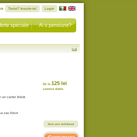
ok
Turist? Inscrie-te!
Login
ferte speciale
Ai o pensiune?
125 lei
De la
camera dubla
un cartier linistit.
sa sau foisor
Vezi aici telefonul