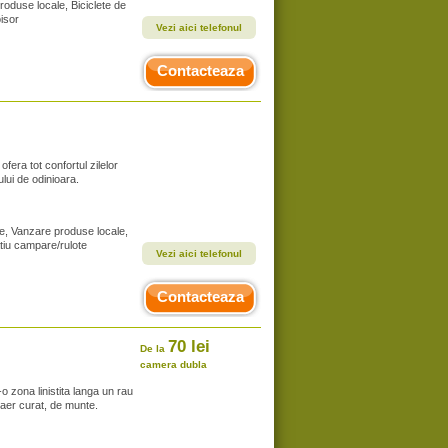
roduse locale, Biciclete de
oisor
Vezi aici telefonul
Contacteaza
era tot confortul zilelor
lui de odinioara.
te, Vanzare produse locale,
atiu campare/rulote
Vezi aici telefonul
Contacteaza
70 lei
De la
camera dubla
-o zona linistita langa un rau
 aer curat, de munte.