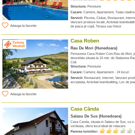
Structura:
Pensiune
Cazare:
Camere, Apartament, Toata cladirea 
Servicii:
Piscina, Ciubar, Restaurant, Interne
Vanzare produse locale, Activitati teambuildin
Adauga la favorite
de joaca pt copii, Terasa sau foisor
Casa Roben
Tichete
Vacanță
Rau De Mori (Hunedoara)
Pensiunea Casa Roben Com.Rau de Mori, j
deosebita situata la 10 min. de Statiunea Ra
Colt.
Structura:
Pensiune
Cazare:
Camere, Apartament - 24 locuri
Servicii:
Restaurant, Internet, Vanzare produ
acceptata, Activitati teambuilding, Loc de joa
Adauga la favorite
Casa Cânda
Salasu De Sus (Hunedoara)
Casa Canda, situata in Salasu de Sus, cu o c
verdeata, ofera locul ideal de relaxare.
Parerea turistilor: