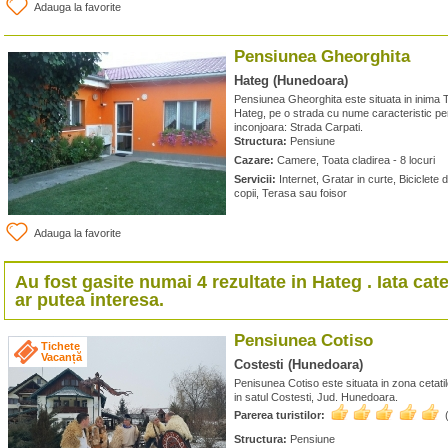
Adauga la favorite
Pensiunea Gheorghita
Hateg (Hunedoara)
Pensiunea Gheorghita este situata in inima Tar
Hateg, pe o strada cu nume caracteristic p
inconjoara: Strada Carpati.
Structura:
Pensiune
Cazare:
Camere, Toata cladirea - 8 locuri
Servicii:
Internet, Gratar in curte, Biciclete d
copii, Terasa sau foisor
Adauga la favorite
Au fost gasite numai 4 rezultate in
Hateg
. Iata cat
ar putea interesa.
Pensiunea Cotiso
Tichete
Vacanță
Costesti (Hunedoara)
Penisunea Cotiso este situata in zona cetatil
in satul Costesti, Jud. Hunedoara.
Parerea turistilor:
Structura:
Pensiune