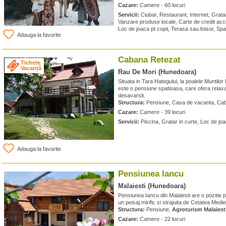
Cazare:
Camere - 60 locuri
Servicii:
Ciubar, Restaurant, Internet, Grata
Vanzare produse locale, Carte de credit accep
Loc de joaca pt copii, Terasa sau foisor, Sp
Adauga la favorite
Cabana Retezat
Tichete
Vacanță
Rau De Mori (Hunedoara)
Situata in Tara Hategului, la poalele Muntil
este o pensiune spatioasa, care ofera relaxa
desavarsit.
Structura:
Pensiune, Casa de vacanta, Ca
Cazare:
Camere - 39 locuri
Servicii:
Piscina, Gratar in curte, Loc de joa
Adauga la favorite
Pensiunea Iancu
Malaiesti (Hunedoara)
Pensiunea Iancu din Malaiesti are o pozitie pr
un peisaj mirific si strajuita de Cetatea Medie
Structura:
Pensiune,
Agroturism Malaiest
Cazare:
Camere - 22 locuri