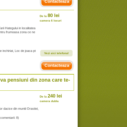
Contacteaza
80 lei
De la
camera 6 locuri
ii Hategului in localitatea
entru frumoasa zona ce ne
e inchiriat, Loc de joaca pt
Vezi aici telefonul
Contacteaza
eva pensiuni din zona care te-
240 lei
De la
camera dubla
or dacice din muntii Orastiei,
(comentarii: 8)