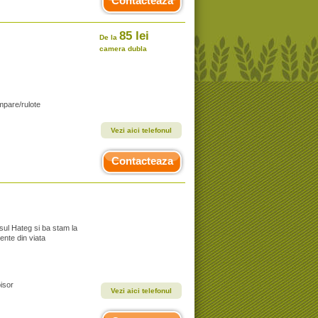
Contacteaza
85 lei
De la
camera dubla
mpare/rulote
Vezi aici telefonul
Contacteaza
ul Hateg si ba stam la
ente din viata
isor
Vezi aici telefonul