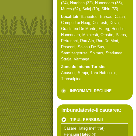
(24),
Harghita
(32),
Hunedoara
(35),
Mures
(62),
Salaj
(10),
Sibiu
(55)
Localitati:
Banpotoc
,
Barsau
,
Calan
,
Campu Lui Neag
,
Costesti
,
Deva
,
Gradistea De Munte
,
Hateg
,
Hondol
,
Hunedoara
,
Malaiesti
,
Orastie
,
Paros
,
Petrosani
,
Rau Alb
,
Rau De Mori
,
Roscani
,
Salasu De Sus
,
Sarmizegetusa
,
Soimus
,
Statiunea
Straja
,
Varmaga
Zone de Interes Turistic:
Apuseni
,
Straja
,
Tara Hategului
,
Transalpina
,
INFORMATII REGIUNE
Imbunatateste-ti cautarea:
TIPUL PENSIUNII
Cazare Hateg
(nefiltrat)
Pensiuni Hateg
(4)