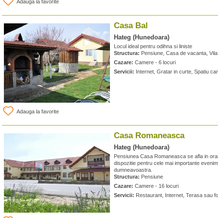
Adauga la favorite
Casa Bal
Hateg (Hunedoara)
Locul ideal pentru odihna si liniste
Structura:
Pensiune, Casa de vacanta, Vila
Cazare:
Camere - 6 locuri
Servicii:
Internet, Gratar in curte, Spatiu ca
Adauga la favorite
Casa Romaneasca
Hateg (Hunedoara)
Pensiunea Casa Romaneasca se afla in oras
dispozitie pentru cele mai importante evenim
dumneavoastra.
Structura:
Pensiune
Cazare:
Camere - 16 locuri
Servicii:
Restaurant, Internet, Terasa sau fo