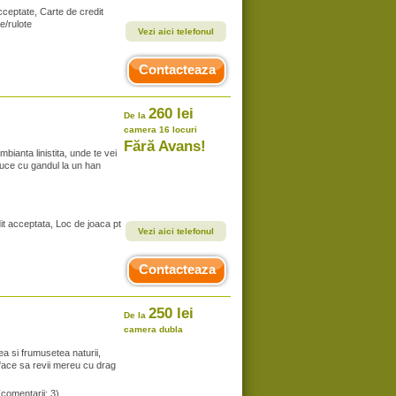
cceptate, Carte de credit
e/rulote
Vezi aici telefonul
Contacteaza
260 lei
De la
camera 16 locuri
Fără Avans!
ianta linistita, unde te vei
uce cu gandul la un han
it acceptata, Loc de joaca pt
Vezi aici telefonul
Contacteaza
250 lei
De la
camera dubla
a si frumusetea naturii,
e face sa revii mereu cu drag
(comentarii: 3)