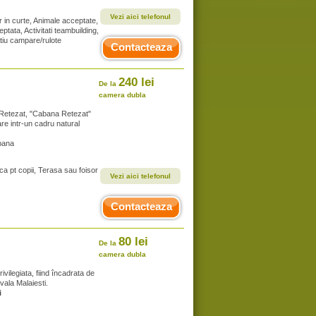
Vezi aici telefonul
r in curte, Animale acceptate,
tata, Activitati teambuilding,
atiu campare/rulote
Contacteaza
240 lei
De la
camera dubla
or Retezat, "Cabana Retezat"
re intr-un cadru natural
bana
ca pt copii, Terasa sau foisor
Vezi aici telefonul
Contacteaza
80 lei
De la
camera dubla
ivilegiata, fiind încadrata de
vala Malaiesti.
i