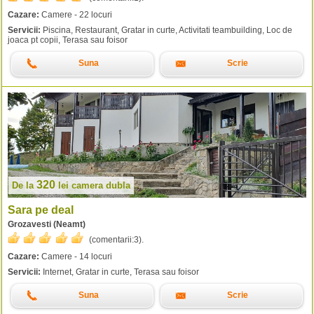
Cazare:
Camere - 22 locuri
Servicii:
Piscina, Restaurant, Gratar in curte, Activitati teambuilding, Loc de
joaca pt copii, Terasa sau foisor
Suna
Scrie
320
De la
lei
camera dubla
Sara pe deal
Grozavesti (Neamt)
(comentarii:
3
).
Cazare:
Camere - 14 locuri
Servicii:
Internet, Gratar in curte, Terasa sau foisor
Suna
Scrie