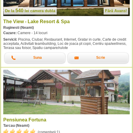
540
De la
lei
camera dubla
Fără Avans!
The View - Lake Resort & Spa
Ruginesti (Neamt)
Cazare:
Camere - 14 locuri
Servicii:
Piscina, Ciubar, Restaurant, Internet, Gratar in curte, Carte de credit
acceptata, Activitati teambuilding, Loc de joaca pt copii, Centru spa/wellness,
Terasa sau foisor, Spatiu campare/rulote
Suna
Scrie
Pensiunea Fortuna
Tarcau (Neamt)
(comentarii:
1
).