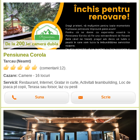
200
De la
lei
camera dubla
Pensiunea Corola
Tarcau (Neamt)
(comentarii:
12
).
Cazare:
Camere - 16 locuri
Servicii:
Restaurant, Internet, Gratar in curte, Activitati teambuilding, Loc de
joaca pt copii, Terasa sau foisor, Iaz cu pesti
Suna
Scrie