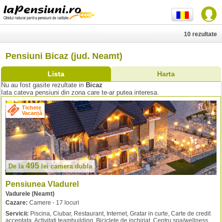
10 rezultate
Pensiuni Bicaz (jud. Neamt)
Lista
Harta
Nu au fost gasite rezultate in
Bicaz
Iata cateva pensiuni din zona care te-ar putea interesa.
Tichete
Vacanță
495
De la
lei
camera dubla
Pensiunea Vladurel
Vadurele (Neamt)
Cazare:
Camere - 17 locuri
Servicii:
Piscina, Ciubar, Restaurant, Internet, Gratar in curte, Carte de credit
acceptata, Activitati teambuilding, Biciclete de inchiriat, Centru spa/wellness,