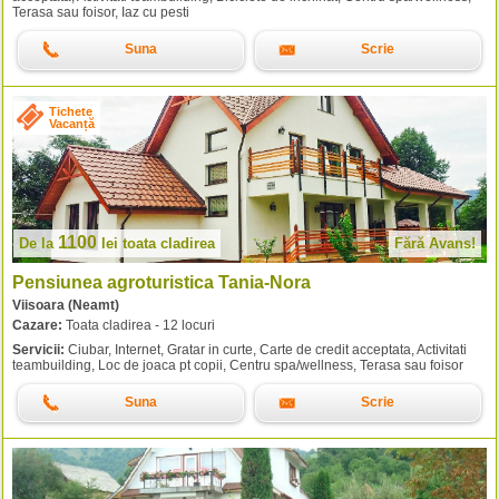
Terasa sau foisor, Iaz cu pesti
Suna
Scrie
Tichete
Vacanță
1100
De la
lei
toata cladirea
Fără Avans!
Pensiunea agroturistica Tania-Nora
Viisoara (Neamt)
Cazare:
Toata cladirea - 12 locuri
Servicii:
Ciubar, Internet, Gratar in curte, Carte de credit acceptata, Activitati
teambuilding, Loc de joaca pt copii, Centru spa/wellness, Terasa sau foisor
Suna
Scrie