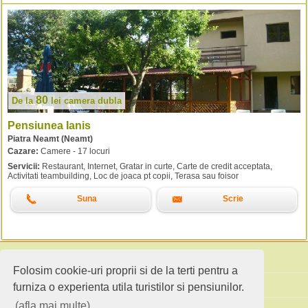
80
De la
lei
camera dubla
Pensiunea Ianis
Piatra Neamt (Neamt)
Cazare:
Camere - 17 locuri
Servicii:
Restaurant, Internet, Gratar in curte, Carte de credit acceptata,
Activitati teambuilding, Loc de joaca pt copii, Terasa sau foisor
Suna
Scrie
Folosim cookie-uri proprii si de la terti pentru a
Cauta pensiuni
furniza o experienta utila turistilor si pensiunilor.
(afla mai multe)