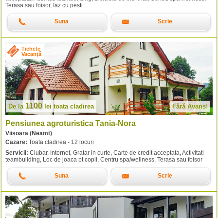
Terasa sau foisor, Iaz cu pesti
Suna
Scrie
Tichete
Vacanță
1100
De la
lei
toata cladirea
Fără Avans!
Pensiunea agroturistica Tania-Nora
Viisoara (Neamt)
Cazare:
Toata cladirea - 12 locuri
Servicii:
Ciubar, Internet, Gratar in curte, Carte de credit acceptata, Activitati
teambuilding, Loc de joaca pt copii, Centru spa/wellness, Terasa sau foisor
Suna
Scrie