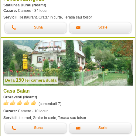
Statiunea Durau (Neamt)
Cazare:
Camere - 34 locuri
Servicii:
Restaurant, Gratar in curte, Terasa sau foisor
Suna
Scrie
150
De la
lei
camera dubla
Casa Balan
Grozavesti (Neamt)
(comentarii:
7
).
Cazare:
Camere - 10 locuri
Servicii:
Internet, Gratar in curte, Terasa sau foisor
Suna
Scrie