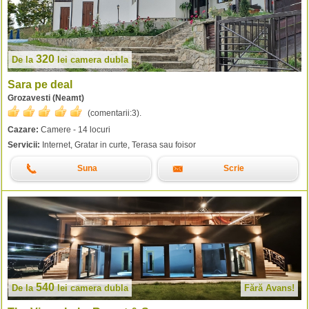
320
De la
lei
camera dubla
Sara pe deal
Grozavesti (Neamt)
(comentarii:
3
).
Cazare:
Camere - 14 locuri
Servicii:
Internet, Gratar in curte, Terasa sau foisor
Suna
Scrie
540
De la
lei
camera dubla
Fără Avans!