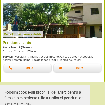
80
De la
lei
camera dubla
Pensiunea Ianis
Piatra Neamt (Neamt)
Cazare:
Camere - 17 locuri
Servicii:
Restaurant, Internet, Gratar in curte, Carte de credit acceptata,
Activitati teambuilding, Loc de joaca pt copii, Terasa sau foisor
Suna
Scrie
Folosim cookie-uri proprii si de la terti pentru a
Cauta pensiuni
furniza o experienta utila turistilor si pensiunilor.
(afla mai multe)