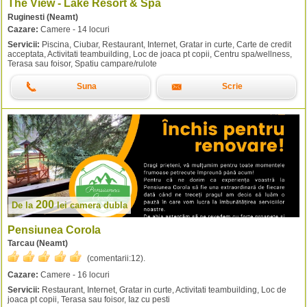
The View - Lake Resort & Spa
Ruginesti (Neamt)
Cazare:
Camere - 14 locuri
Servicii:
Piscina, Ciubar, Restaurant, Internet, Gratar in curte, Carte de credit
acceptata, Activitati teambuilding, Loc de joaca pt copii, Centru spa/wellness,
Terasa sau foisor, Spatiu campare/rulote
Suna
Scrie
200
De la
lei
camera dubla
Pensiunea Corola
Tarcau (Neamt)
(comentarii:
12
).
Cazare:
Camere - 16 locuri
Servicii:
Restaurant, Internet, Gratar in curte, Activitati teambuilding, Loc de
joaca pt copii, Terasa sau foisor, Iaz cu pesti