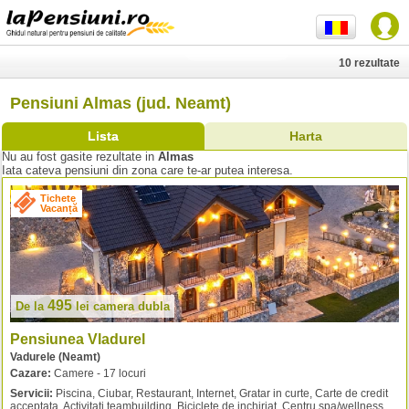
10 rezultate
Pensiuni Almas (jud. Neamt)
Lista
Harta
Nu au fost gasite rezultate in
Almas
Iata cateva pensiuni din zona care te-ar putea interesa.
Tichete
Vacanță
495
De la
lei
camera dubla
Pensiunea Vladurel
Vadurele (Neamt)
Cazare:
Camere - 17 locuri
Servicii:
Piscina, Ciubar, Restaurant, Internet, Gratar in curte, Carte de credit
acceptata, Activitati teambuilding, Biciclete de inchiriat, Centru spa/wellness,