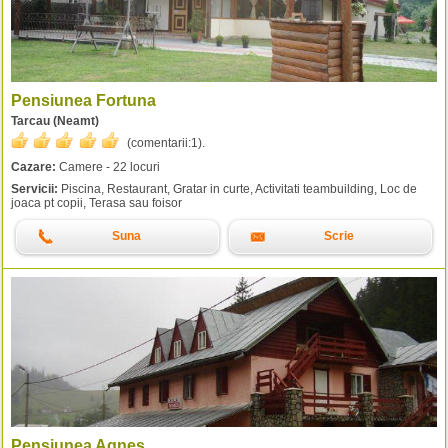
Pensiunea Fortuna
Tarcau (Neamt)
(comentarii:
1
).
Cazare:
Camere - 22 locuri
Servicii:
Piscina, Restaurant, Gratar in curte, Activitati teambuilding, Loc de
joaca pt copii, Terasa sau foisor
Suna
Scrie
Pensiunea Agnes