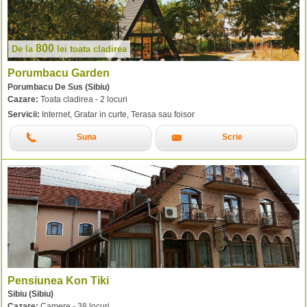
800
De la
lei
toata cladirea
Porumbacu Garden
Porumbacu De Sus (Sibiu)
Cazare:
Toata cladirea - 2 locuri
Servicii:
Internet, Gratar in curte, Terasa sau foisor
Suna
Scrie
Pensiunea Kon Tiki
Sibiu (Sibiu)
Cazare:
Camere - 38 locuri