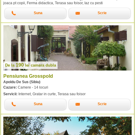
joaca pt copii, Ferma didactica, Terasa sau foisor, Iaz cu pesti
Suna
Scrie
190
De la
lei
camera dubla
Pensiunea Grosspold
Apoldu De Sus (Sibiu)
Cazare:
Camere - 14 locuri
Servicii:
Internet, Gratar in curte, Terasa sau foisor
Suna
Scrie