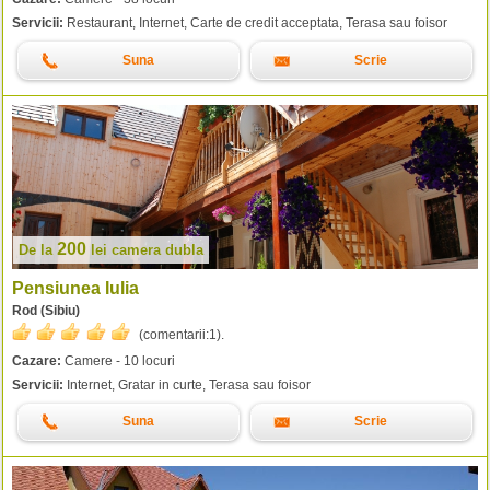
Servicii:
Restaurant, Internet, Carte de credit acceptata, Terasa sau foisor
Suna
Scrie
200
De la
lei
camera dubla
Pensiunea Iulia
Rod (Sibiu)
(comentarii:
1
).
Cazare:
Camere - 10 locuri
Servicii:
Internet, Gratar in curte, Terasa sau foisor
Suna
Scrie