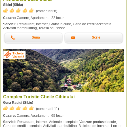
Sibiel (Sibiu)
(comentarii:
8
).
Cazare:
Camere, Apartament - 22 locuri
Servicii:
Restaurant, Internet, Gratar in curte, Carte de credit acceptata,
Activitati teambuilding, Terasa sau foisor
Suna
Scrie
Tichete
Vacanță
Complex Turistic Cheile Cibinului
Gura Raului (Sibiu)
(comentarii:
11
).
Cazare:
Camere, Apartament - 65 locuri
Servicii:
Restaurant, Internet, Animale acceptate, Vanzare produse locale,
Carte de credit acceptata, Activitati teambuilding, Biciclete de inchiriat, Loc de