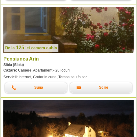
125
De la
lei
camera dubla
Pensiunea Arin
Sibiu (Sibiu)
Cazare:
Camere, Apartament - 28 locuri
Servicii:
Internet, Gratar in curte, Terasa sau foisor
Suna
Scrie