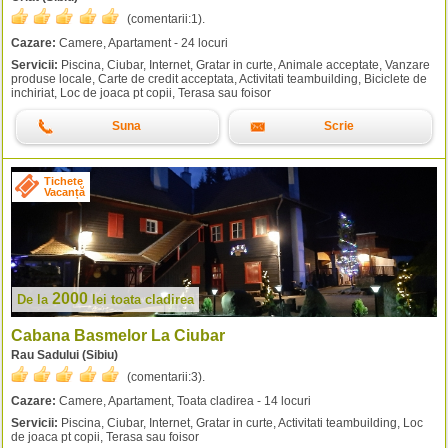
(comentarii:
1
).
Cazare:
Camere, Apartament - 24 locuri
Servicii:
Piscina, Ciubar, Internet, Gratar in curte, Animale acceptate, Vanzare
produse locale, Carte de credit acceptata, Activitati teambuilding, Biciclete de
inchiriat, Loc de joaca pt copii, Terasa sau foisor
Suna
Scrie
Tichete
Vacanță
2000
De la
lei
toata cladirea
Cabana Basmelor La Ciubar
Rau Sadului (Sibiu)
(comentarii:
3
).
Cazare:
Camere, Apartament, Toata cladirea - 14 locuri
Servicii:
Piscina, Ciubar, Internet, Gratar in curte, Activitati teambuilding, Loc
de joaca pt copii, Terasa sau foisor