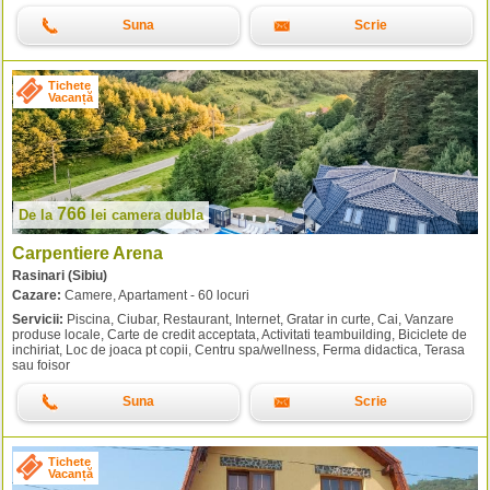
Suna
Scrie
Tichete
Vacanță
766
De la
lei
camera dubla
Carpentiere Arena
Rasinari (Sibiu)
Cazare:
Camere, Apartament - 60 locuri
Servicii:
Piscina, Ciubar, Restaurant, Internet, Gratar in curte, Cai, Vanzare
produse locale, Carte de credit acceptata, Activitati teambuilding, Biciclete de
inchiriat, Loc de joaca pt copii, Centru spa/wellness, Ferma didactica, Terasa
sau foisor
Suna
Scrie
Tichete
Vacanță