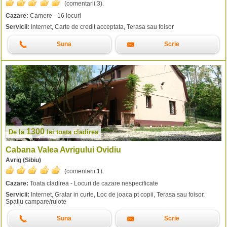
(comentarii:
3
).
Cazare:
Camere - 16 locuri
Servicii:
Internet, Carte de credit acceptata, Terasa sau foisor
Suna
Scrie
1300
De la
lei
toata cladirea
Cabana Valea Avrigului Ovidiu
Avrig (Sibiu)
(comentarii:
1
).
Cazare:
Toata cladirea - Locuri de cazare nespecificate
Servicii:
Internet, Gratar in curte, Loc de joaca pt copii, Terasa sau foisor,
Spatiu campare/rulote
Suna
Scrie