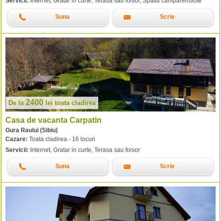
Servicii:
Internet, Gratar in curte, Terasa sau foisor, Spatiu campare/rulote
Suna
Scrie
2400
De la
lei
toata cladirea
Casa de vacanta Carpatin
Gura Raului (Sibiu)
Cazare:
Toata cladirea - 16 locuri
Servicii:
Internet, Gratar in curte, Terasa sau foisor
Suna
Scrie