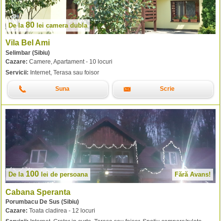
80
De la
lei
camera dubla
Vila Bel Ami
Selimbar (Sibiu)
Cazare:
Camere, Apartament - 10 locuri
Servicii:
Internet, Terasa sau foisor
Suna
Scrie
100
De la
lei
de persoana
Fără Avans!
Cabana Speranta
Porumbacu De Sus (Sibiu)
Cazare:
Toata cladirea - 12 locuri