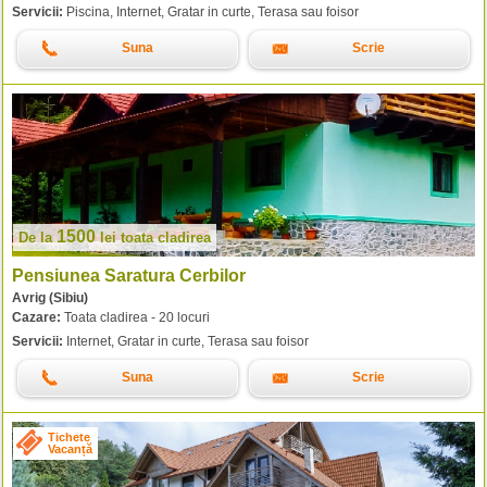
Servicii:
Piscina, Internet, Gratar in curte, Terasa sau foisor
Suna
Scrie
1500
De la
lei
toata cladirea
Pensiunea Saratura Cerbilor
Avrig (Sibiu)
Cazare:
Toata cladirea - 20 locuri
Servicii:
Internet, Gratar in curte, Terasa sau foisor
Suna
Scrie
Tichete
Vacanță