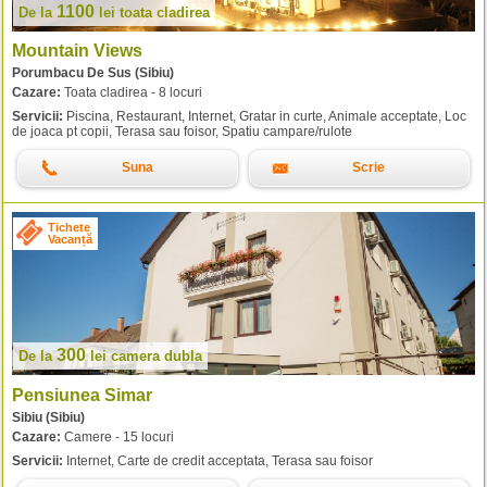
1100
De la
lei
toata cladirea
Mountain Views
Porumbacu De Sus (Sibiu)
Cazare:
Toata cladirea - 8 locuri
Servicii:
Piscina, Restaurant, Internet, Gratar in curte, Animale acceptate, Loc
de joaca pt copii, Terasa sau foisor, Spatiu campare/rulote
Suna
Scrie
Tichete
Vacanță
300
De la
lei
camera dubla
Pensiunea Simar
Sibiu (Sibiu)
Cazare:
Camere - 15 locuri
Servicii:
Internet, Carte de credit acceptata, Terasa sau foisor