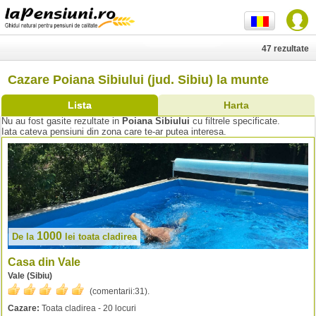
47 rezultate
Cazare Poiana Sibiului (jud. Sibiu) la munte
Lista
Harta
Nu au fost gasite rezultate in
Poiana Sibiului
cu filtrele specificate.
Iata cateva pensiuni din zona care te-ar putea interesa.
1000
De la
lei
toata cladirea
Casa din Vale
Vale (Sibiu)
(comentarii:
31
).
Cazare:
Toata cladirea - 20 locuri