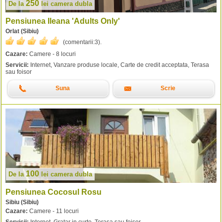
250
De la
lei
camera dubla
Pensiunea Ileana 'Adults Only'
Orlat (Sibiu)
(comentarii:
3
).
Cazare:
Camere - 8 locuri
Servicii:
Internet, Vanzare produse locale, Carte de credit acceptata, Terasa
sau foisor
Suna
Scrie
100
De la
lei
camera dubla
Pensiunea Cocosul Rosu
Sibiu (Sibiu)
Cazare:
Camere - 11 locuri
Servicii:
Internet, Gratar in curte, Terasa sau foisor