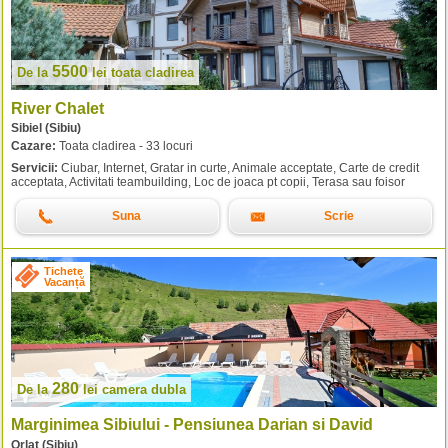
5500
De la
lei
toata cladirea
River Chalet
Sibiel (Sibiu)
Cazare:
Toata cladirea - 33 locuri
Servicii:
Ciubar, Internet, Gratar in curte, Animale acceptate, Carte de credit
acceptata, Activitati teambuilding, Loc de joaca pt copii, Terasa sau foisor
Suna
Scrie
Tichete
Vacanță
280
De la
lei
camera dubla
Marginimea Sibiului - Pensiunea Darian si David
Orlat (Sibiu)