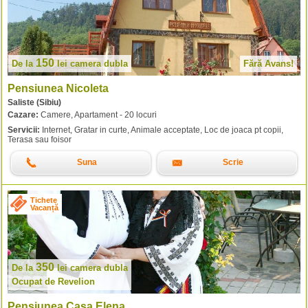
150
De la
lei
camera dubla
Fără Avans!
Pensiunea Nicoleta
Saliste (Sibiu)
Cazare:
Camere, Apartament - 20 locuri
Servicii:
Internet, Gratar in curte, Animale acceptate, Loc de joaca pt copii,
Terasa sau foisor
Suna
Scrie
Tichete
Vacanță
350
De la
lei
camera dubla
Ocupat de Revelion
Pensiunea Casa Elena