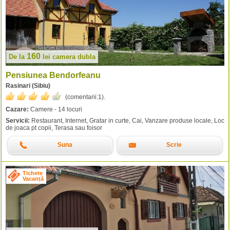
160
De la
lei
camera dubla
Pensiunea Bendorfeanu
Rasinari (Sibiu)
(comentarii:
1
).
Cazare:
Camere - 14 locuri
Servicii:
Restaurant, Internet, Gratar in curte, Cai, Vanzare produse locale, Loc
de joaca pt copii, Terasa sau foisor
Suna
Scrie
Tichete
Vacanță