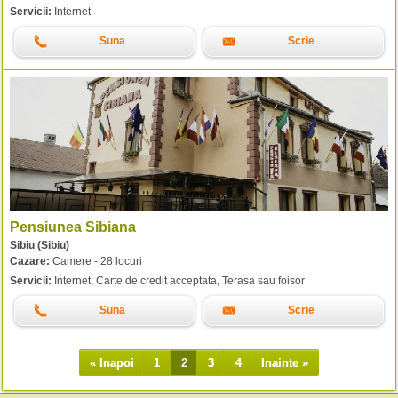
Servicii:
Internet
Suna
Scrie
Pensiunea Sibiana
Sibiu (Sibiu)
Cazare:
Camere - 28 locuri
Servicii:
Internet, Carte de credit acceptata, Terasa sau foisor
Suna
Scrie
« Inapoi
1
2
3
4
Inainte »