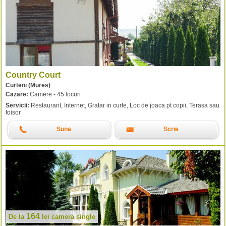
Country Court
Curteni (Mures)
Cazare:
Camere - 45 locuri
Servicii:
Restaurant, Internet, Gratar in curte, Loc de joaca pt copii, Terasa sau
foisor
Suna
Scrie
164
De la
lei
camera single