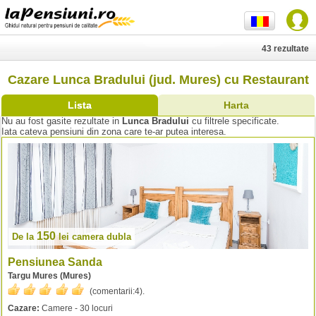
43 rezultate
Cazare Lunca Bradului (jud. Mures) cu Restaurant
Lista
Harta
Nu au fost gasite rezultate in
Lunca Bradului
cu filtrele specificate.
Iata cateva pensiuni din zona care te-ar putea interesa.
150
De la
lei
camera dubla
Pensiunea Sanda
Targu Mures (Mures)
(comentarii:
4
).
Cazare:
Camere - 30 locuri