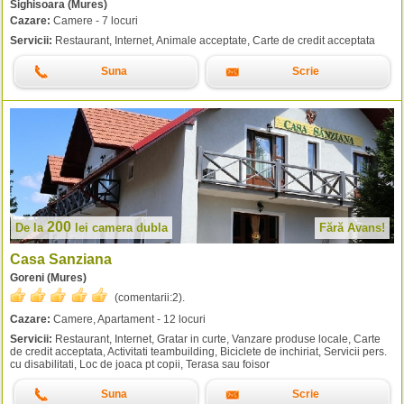
Sighisoara (Mures)
Cazare:
Camere - 7 locuri
Servicii:
Restaurant, Internet, Animale acceptate, Carte de credit acceptata
Suna
Scrie
200
De la
lei
camera dubla
Fără Avans!
Casa Sanziana
Goreni (Mures)
(comentarii:
2
).
Cazare:
Camere, Apartament - 12 locuri
Servicii:
Restaurant, Internet, Gratar in curte, Vanzare produse locale, Carte
de credit acceptata, Activitati teambuilding, Biciclete de inchiriat, Servicii pers.
cu disabilitati, Loc de joaca pt copii, Terasa sau foisor
Suna
Scrie