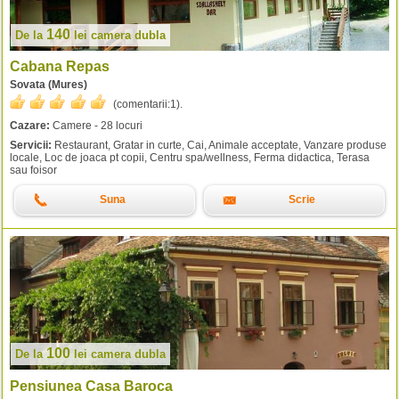
140
De la
lei
camera dubla
Cabana Repas
Sovata (Mures)
(comentarii:
1
).
Cazare:
Camere - 28 locuri
Servicii:
Restaurant, Gratar in curte, Cai, Animale acceptate, Vanzare produse
locale, Loc de joaca pt copii, Centru spa/wellness, Ferma didactica, Terasa
sau foisor
Suna
Scrie
100
De la
lei
camera dubla
Pensiunea Casa Baroca