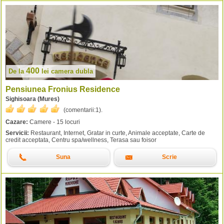
400
De la
lei
camera dubla
Pensiunea Fronius Residence
Sighisoara (Mures)
(comentarii:
1
).
Cazare:
Camere - 15 locuri
Servicii:
Restaurant, Internet, Gratar in curte, Animale acceptate, Carte de
credit acceptata, Centru spa/wellness, Terasa sau foisor
Suna
Scrie