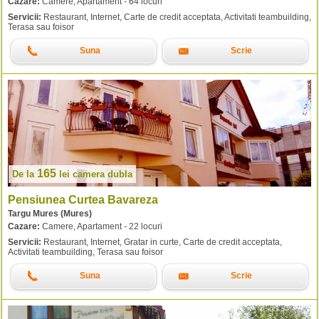
Cazare:
Camere, Apartament - 64 locuri
Servicii:
Restaurant, Internet, Carte de credit acceptata, Activitati teambuilding,
Terasa sau foisor
Suna
Scrie
165
De la
lei
camera dubla
Pensiunea Curtea Bavareza
Targu Mures (Mures)
Cazare:
Camere, Apartament - 22 locuri
Servicii:
Restaurant, Internet, Gratar in curte, Carte de credit acceptata,
Activitati teambuilding, Terasa sau foisor
Suna
Scrie