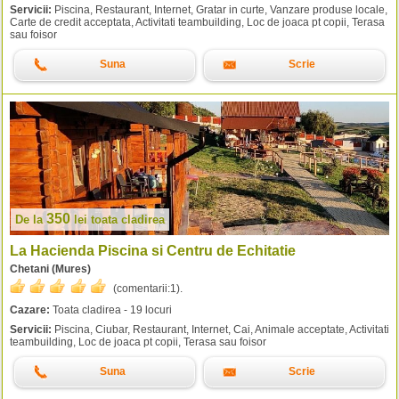
Servicii:
Piscina, Restaurant, Internet, Gratar in curte, Vanzare produse locale,
Carte de credit acceptata, Activitati teambuilding, Loc de joaca pt copii, Terasa
sau foisor
Suna
Scrie
350
De la
lei
toata cladirea
La Hacienda Piscina si Centru de Echitatie
Chetani (Mures)
(comentarii:
1
).
Cazare:
Toata cladirea - 19 locuri
Servicii:
Piscina, Ciubar, Restaurant, Internet, Cai, Animale acceptate, Activitati
teambuilding, Loc de joaca pt copii, Terasa sau foisor
Suna
Scrie