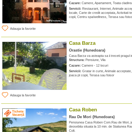
Cazare:
Camere, Apartament, Toata cladirea 
Servicii:
Restaurant, Internet, Animale acce
locale, Carte de credit acceptata, Activitati 
copii, Centru spa/wellness, Terasa sau foiso
Adauga la favorite
Casa Barza
Orastie (Hunedoara)
Casa Barza va asteapta sa ii treceti pragul i
Structura:
Pensiune, Vila
Cazare:
Camere - 12 locuri
Servicii:
Gratar in curte, Animale acceptate, 
joaca pt copii, Terasa sau foisor
Adauga la favorite
Casa Roben
Tichete
Vacanță
Rau De Mori (Hunedoara)
Pensiunea Casa Roben Com.Rau de Mori, j
deosebita situata la 10 min. de Statiunea Ra
Colt.