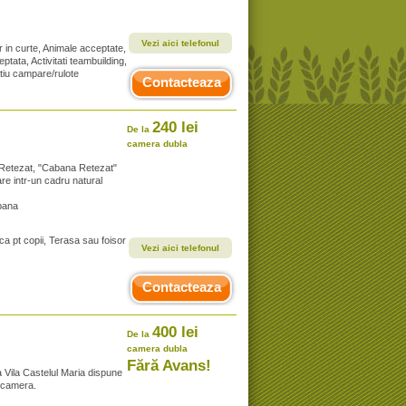
Vezi aici telefonul
r in curte, Animale acceptate,
tata, Activitati teambuilding,
atiu campare/rulote
Contacteaza
240 lei
De la
camera dubla
or Retezat, "Cabana Retezat"
re intr-un cadru natural
bana
ca pt copii, Terasa sau foisor
Vezi aici telefonul
Contacteaza
400 lei
De la
camera dubla
Fără Avans!
la Vila Castelul Maria dispune
o camera.