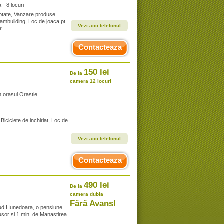
- 8 locuri
ptate, Vanzare produse
teambuilding, Loc de joaca pt
Vezi aici telefonul
r
Contacteaza
150 lei
De la
camera 12 locuri
n orasul Orastie
Biciclete de inchiriat, Loc de
Vezi aici telefonul
Contacteaza
490 lei
De la
camera dubla
Fără Avans!
ud.Hunedoara, o pensiune
usor si 1 min. de Manastirea