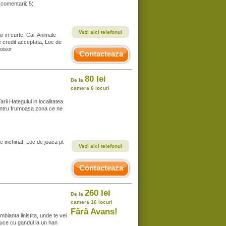
(comentarii: 5)
Vezi aici telefonul
r in curte, Cai, Animale
 credit acceptata, Loc de
foisor
Contacteaza
80 lei
De la
camera 6 locuri
ii Hategului in localitatea
entru frumoasa zona ce ne
e inchiriat, Loc de joaca pt
Vezi aici telefonul
Contacteaza
260 lei
De la
camera 16 locuri
Fără Avans!
ianta linistita, unde te vei
uce cu gandul la un han