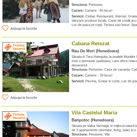
Structura:
Pensiune
Cazare:
Camere - 60 locuri
Servicii:
Ciubar, Restaurant, Internet, Grata
Vanzare produse locale, Carte de credit accep
Loc de joaca pt copii, Terasa sau foisor, Sp
Adauga la favorite
Cabana Retezat
Tichete
Vacanță
Rau De Mori (Hunedoara)
Situata in Tara Hategului, la poalele Muntil
este o pensiune spatioasa, care ofera relaxa
desavarsit.
Structura:
Pensiune, Casa de vacanta, Ca
Cazare:
Camere - 39 locuri
Servicii:
Piscina, Gratar in curte, Loc de joa
Adauga la favorite
Vila Castelul Maria
Tichete
Vacanță
Banpotoc (Hunedoara)
Situata pe Valea Varmagii, in mijlocul naturii 
de 3 apartamente (dormitor, living, baie) si 
Structura:
Pensiune, Vila