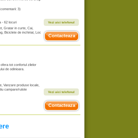
(comentarii: 3)
- 62 locuri
Vezi aici telefonul
t, Gratar in curte, Cai,
g, Biciclete de inchiriat, Loc
Contacteaza
era tot confortul zilelor
lui de odinioara.
te, Vanzare produse locale,
atiu campare/rulote
Vezi aici telefonul
Contacteaza
ere