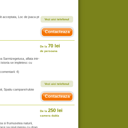
it acceptata, Loc de joaca pt
Vezi aici telefonul
Contacteaza
70 lei
De la
de persoana
ea Sarmizegetusa, aflata intr-
 istoria se impletesc cu
(comentarii: 4)
Vezi aici telefonul
ii, Spatiu campare/rulote
Contacteaza
250 lei
De la
camera dubla
a si frumusetea naturii,
e face sa revii mereu cu drag