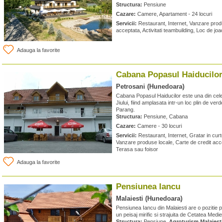
Structura:
Pensiune
Cazare:
Camere, Apartament - 24 locuri
Servicii:
Restaurant, Internet, Vanzare produ
acceptata, Activitati teambuilding, Loc de joa
Adauga la favorite
Cabana Popasul Haiducilo
Petrosani (Hunedoara)
Cabana Popasul Haiducilor este una din cele 
Jiului, fiind amplasata intr-un loc plin de ver
Parang.
Structura:
Pensiune, Cabana
Cazare:
Camere - 30 locuri
Servicii:
Restaurant, Internet, Gratar in cur
Vanzare produse locale, Carte de credit acce
Terasa sau foisor
Adauga la favorite
Pensiunea Iancu
Malaiesti (Hunedoara)
Pensiunea Iancu din Malaiesti are o pozitie pr
un peisaj mirific si strajuita de Cetatea Medie
Structura:
Pensiune,
Agroturism Malaiest