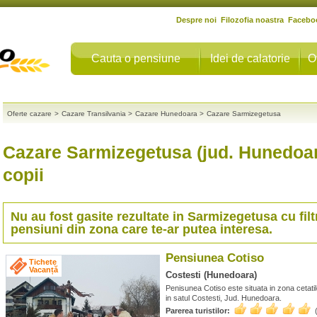
Despre noi
Filozofia noastra
Facebo
Cauta o pensiune
Idei de calatorie
O
Oferte cazare
>
Cazare Transilvania
>
Cazare Hunedoara
>
Cazare Sarmizegetusa
Cazare Sarmizegetusa (jud. Hunedoar
copii
Nu au fost gasite rezultate in
Sarmizegetusa
cu filt
pensiuni din zona care te-ar putea interesa.
Pensiunea Cotiso
Tichete
Vacanță
Costesti (Hunedoara)
Penisunea Cotiso este situata in zona cetatil
in satul Costesti, Jud. Hunedoara.
Parerea turistilor: