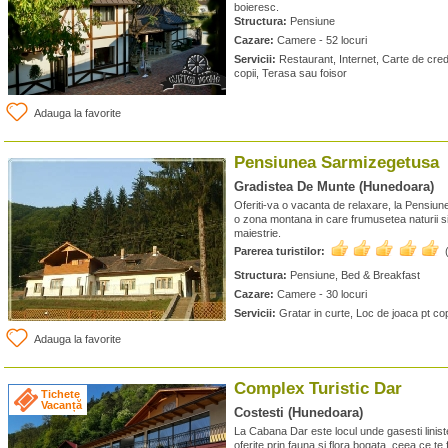
boieresc.
Structura:
Pensiune
Cazare:
Camere - 52 locuri
Servicii:
Restaurant, Internet, Carte de cred
copii, Terasa sau foisor
Adauga la favorite
Pensiunea Sarmizegetusa
Gradistea De Munte (Hunedoara)
Oferiti-va o vacanta de relaxare, la Pensiun
o zona montana in care frumusetea naturii si
maiestrie.
Parerea turistilor:
Structura:
Pensiune, Bed & Breakfast
Cazare:
Camere - 30 locuri
Servicii:
Gratar in curte, Loc de joaca pt cop
Adauga la favorite
Complex Turistic Dar
Tichete
Vacanță
Costesti (Hunedoara)
La Cabana Dar este locul unde gasesti liniste
oferite prin fauna si flora bogata, ceea ce t