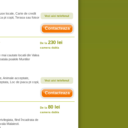
se locale, Carte de credit
Vezi aici telefonul
ca pt copii, Terasa sau foisor
Contacteaza
230 lei
r
De la
camera dubla
mai cautate locatii din Valea
deatala poalele Muntilor
te, Animale acceptate,
Vezi aici telefonul
ptata, Loc de joaca pt copii,
Contacteaza
80 lei
De la
camera dubla
ivilegiata, fiind încadrata de
vala Malaiesti.
i