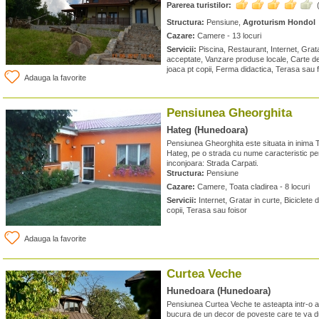
Parerea turistilor:
Structura:
Pensiune,
Agroturism Hondol
Cazare:
Camere - 13 locuri
Servicii:
Piscina, Restaurant, Internet, Grata
acceptate, Vanzare produse locale, Carte de
joaca pt copii, Ferma didactica, Terasa sau 
Adauga la favorite
Pensiunea Gheorghita
Hateg (Hunedoara)
Pensiunea Gheorghita este situata in inima Tar
Hateg, pe o strada cu nume caracteristic p
inconjoara: Strada Carpati.
Structura:
Pensiune
Cazare:
Camere, Toata cladirea - 8 locuri
Servicii:
Internet, Gratar in curte, Biciclete d
copii, Terasa sau foisor
Adauga la favorite
Curtea Veche
Hunedoara (Hunedoara)
Pensiunea Curtea Veche te asteapta intr-o amb
bucura de un decor de poveste care te va d