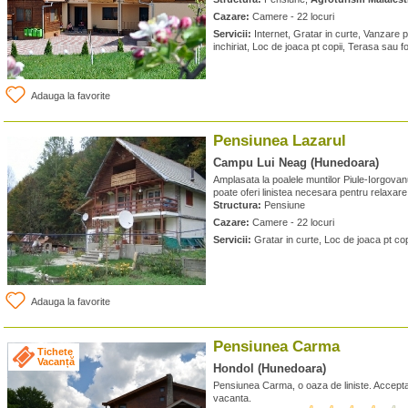
Cazare:
Camere - 22 locuri
Servicii:
Internet, Gratar in curte, Vanzare p
inchiriat, Loc de joaca pt copii, Terasa sau f
Adauga la favorite
Pensiunea Lazarul
Campu Lui Neag (Hunedoara)
Amplasata la poalele muntilor Piule-Iorgova
poate oferi linistea necesara pentru relaxare
Structura:
Pensiune
Cazare:
Camere - 22 locuri
Servicii:
Gratar in curte, Loc de joaca pt cop
Adauga la favorite
Pensiunea Carma
Tichete
Vacanță
Hondol (Hunedoara)
Pensiunea Carma, o oaza de liniste. Accept
vacanta.