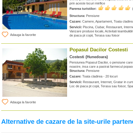
prin aceste locuri mirifice
Parerea turistilor:
Structura:
Pensiune
Cazare:
Camere, Apartament, Toata cladirea 
Servicii:
Piscina, Ciubar, Restaurant, Interne
Vanzare produse locale, Activitati teambuildin
Adauga la favorite
de joaca pt copii, Terasa sau foisor
Popasul Dacilor Costesti
Costesti (Hunedoara)
Pensiunea Popasul Dacilor, o pensiune care of
noastre, insa care a pastrat farmecul popasu
Structura:
Pensiune
Cazare:
Toata cladirea - 20 locuri
Servicii:
Restaurant, Internet, Gratar in cur
Loc de joaca pt copii, Terasa sau foisor, Sp
Adauga la favorite
Alternative de cazare de la site-urile parten