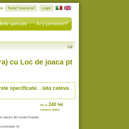
ok
Turist? Inscrie-te!
Login
ferte speciale
Ai o pensiune?
a) cu Loc de joaca pt
rele specificate. . Iata cateva
240 lei
De la
camera dubla
or dacice din muntii Orastiei,
(comentarii: 8)