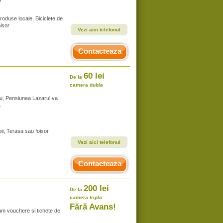
roduse locale, Biciclete de
oisor
Vezi aici telefonul
Contacteaza
60 lei
De la
camera dubla
nu, Pensiunea Lazarul va
.
ii, Terasa sau foisor
Vezi aici telefonul
Contacteaza
200 lei
De la
camera tripla
Fără Avans!
am vouchere si tichete de