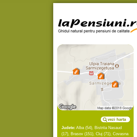
vezi harta
Judete:
Alba
(54),
Bistrita Nasaud
(17),
Brasov
(151),
Cluj
(71),
Covasna