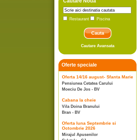
Cautare Noua
Restaurant
Piscina
Cautare Avansata
Oferte speciale
Oferta 14/16 august- Sfanta Marie
Pensiunea Cetatea Carului
Moeciu De Jos - BV
Cabana la cheie
Vila Doina Branului
Bran - BV
Oferta luna Septembrie si
Octombrie 2026
Mirajul Apusenilor