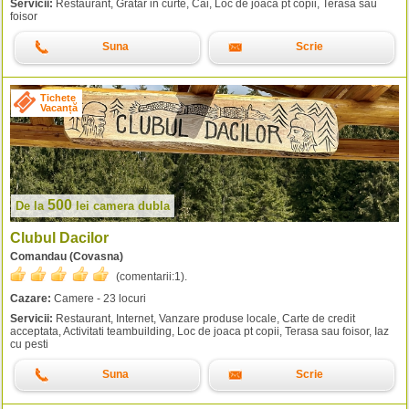
Servicii:
Restaurant, Gratar in curte, Cai, Loc de joaca pt copii, Terasa sau
foisor
Suna
Scrie
Tichete
Vacanță
500
De la
lei
camera dubla
Clubul Dacilor
Comandau (Covasna)
(comentarii:
1
).
Cazare:
Camere - 23 locuri
Servicii:
Restaurant, Internet, Vanzare produse locale, Carte de credit
acceptata, Activitati teambuilding, Loc de joaca pt copii, Terasa sau foisor, Iaz
cu pesti
Suna
Scrie