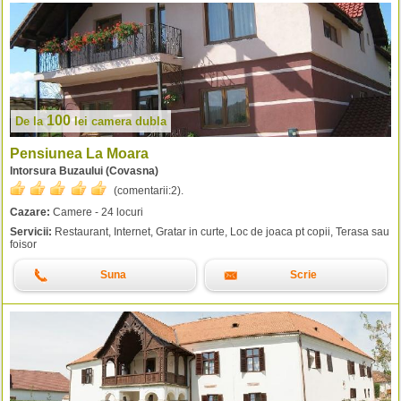
100
De la
lei
camera dubla
Pensiunea La Moara
Intorsura Buzaului (Covasna)
(comentarii:
2
).
Cazare:
Camere - 24 locuri
Servicii:
Restaurant, Internet, Gratar in curte, Loc de joaca pt copii, Terasa sau
foisor
Suna
Scrie