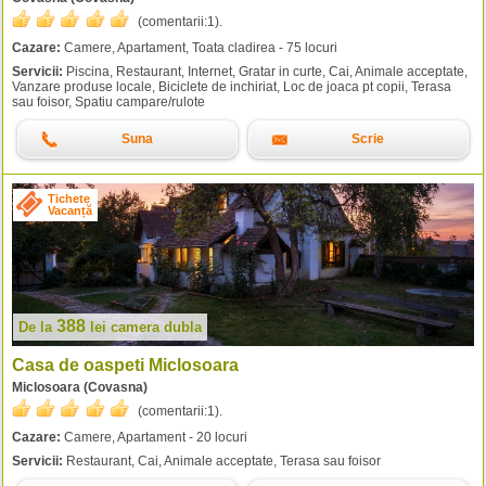
(comentarii:
1
).
Cazare:
Camere, Apartament, Toata cladirea - 75 locuri
Servicii:
Piscina, Restaurant, Internet, Gratar in curte, Cai, Animale acceptate,
Vanzare produse locale, Biciclete de inchiriat, Loc de joaca pt copii, Terasa
sau foisor, Spatiu campare/rulote
Suna
Scrie
Tichete
Vacanță
388
De la
lei
camera dubla
Casa de oaspeti Miclosoara
Miclosoara (Covasna)
(comentarii:
1
).
Cazare:
Camere, Apartament - 20 locuri
Servicii:
Restaurant, Cai, Animale acceptate, Terasa sau foisor