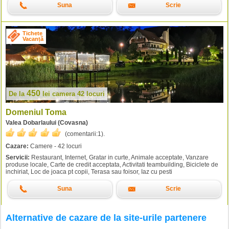
Suna
Scrie
Tichete
Vacanță
450
De la
lei
camera 42 locuri
Domeniul Toma
Valea Dobarlaului (Covasna)
(comentarii:
1
).
Cazare:
Camere - 42 locuri
Servicii:
Restaurant, Internet, Gratar in curte, Animale acceptate, Vanzare
produse locale, Carte de credit acceptata, Activitati teambuilding, Biciclete de
inchiriat, Loc de joaca pt copii, Terasa sau foisor, Iaz cu pesti
Suna
Scrie
Alternative de cazare de la site-urile partenere