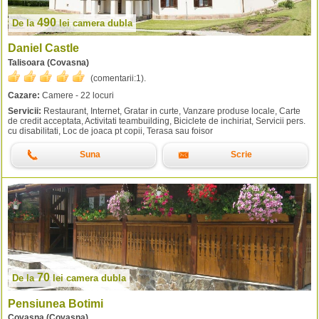
490
De la
lei
camera dubla
Daniel Castle
Talisoara (Covasna)
(comentarii:
1
).
Cazare:
Camere - 22 locuri
Servicii:
Restaurant, Internet, Gratar in curte, Vanzare produse locale, Carte
de credit acceptata, Activitati teambuilding, Biciclete de inchiriat, Servicii pers.
cu disabilitati, Loc de joaca pt copii, Terasa sau foisor
Suna
Scrie
70
De la
lei
camera dubla
Pensiunea Botimi
Covasna (Covasna)