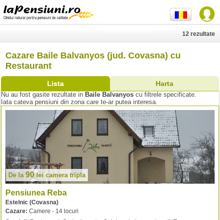
12 rezultate
Cazare Baile Balvanyos (jud. Covasna) cu
Restaurant
Lista
Harta
Nu au fost gasite rezultate in
Baile Balvanyos
cu filtrele specificate.
Iata cateva pensiuni din zona care te-ar putea interesa.
90
De la
lei
camera tripla
Pensiunea Reba
Estelnic (Covasna)
Cazare:
Camere - 14 locuri