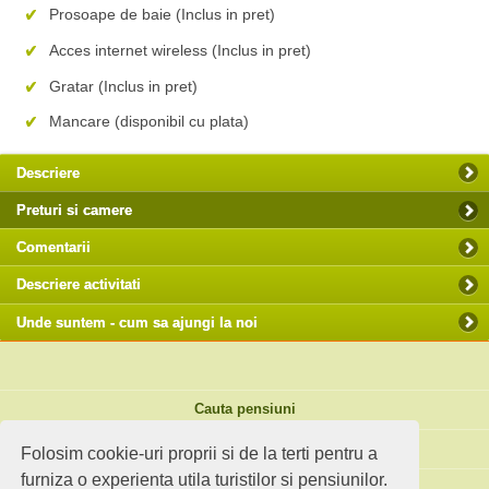
Prosoape de baie (Inclus in pret)
Acces internet wireless (Inclus in pret)
Gratar (Inclus in pret)
Mancare (disponibil cu plata)
Descriere
Preturi si camere
Comentarii
Descriere activitati
Unde suntem - cum sa ajungi la noi
Cauta pensiuni
Idei de calatorie
Folosim cookie-uri proprii si de la terti pentru a
furniza o experienta utila turistilor si pensiunilor.
Site standard