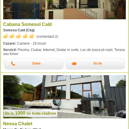
Cabana Somesul Cald
Somesu Cald (Cluj)
(comentarii:
2
).
Cazare:
Camere - 19 locuri
Servicii:
Piscina, Ciubar, Internet, Gratar in curte, Loc de joaca pt copii, Terasa
sau foisor
Suna
Scrie
1000
De la
lei
toata cladirea
Nessa Chalet