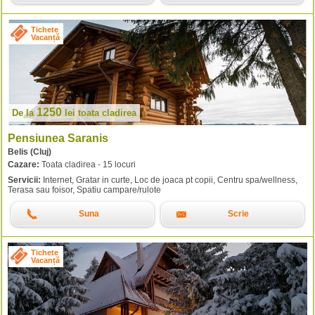
Tichete
Vacanță
1250
De la
lei
toata cladirea
Pensiunea Saranis
Belis (Cluj)
Cazare:
Toata cladirea - 15 locuri
Servicii:
Internet, Gratar in curte, Loc de joaca pt copii, Centru spa/wellness,
Terasa sau foisor, Spatiu campare/rulote
Suna
Scrie
Tichete
Vacanță