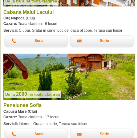
600
De la
lei
toata cladirea
Cabana Malul Lacului
Cluj Napoca (Cluj)
Cazare:
Toata cladirea - 9 locuri
Servicii:
Ciubar, Gratar in curte, Loc de joaca pt copii, Terasa sau foisor
Suna
Scrie
2000
De la
lei
toata cladirea
Pensiunea Sofia
Capusu Mare (Cluj)
Cazare:
Toata cladirea - 17 locuri
Servicii:
Internet, Gratar in curte, Terasa sau foisor
Suna
Scrie