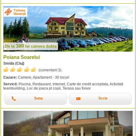
Tichete
Vacanță
380
De la
lei
camera dubla
Poiana Soarelui
Smida (Cluj)
(comentarii:
3
).
Cazare:
Camere, Apartament - 30 locuri
Servicii:
Piscina, Restaurant, Internet, Carte de credit acceptata, Activitati
teambuilding, Loc de joaca pt copii, Terasa sau foisor
Suna
Scrie