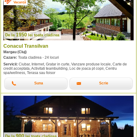
Vacanță
1950
De la
lei
toata cladirea
Conacul Transilvan
Margau (Cluj)
Cazare:
Toata cladirea - 24 locuri
Servicii:
Ciubar, Internet, Gratar in curte, Vanzare produse locale, Carte de
credit acceptata, Activitati teambuilding, Loc de joaca pt copii, Centru
spa/wellness, Terasa sau foisor
Suna
Scrie
900
De la
lei
toata cladirea