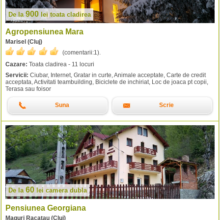
900
De la
lei
toata cladirea
Agropensiunea Mara
Marisel (Cluj)
(comentarii:
1
).
Cazare:
Toata cladirea - 11 locuri
Servicii:
Ciubar, Internet, Gratar in curte, Animale acceptate, Carte de credit
acceptata, Activitati teambuilding, Biciclete de inchiriat, Loc de joaca pt copii,
Terasa sau foisor
Suna
Scrie
60
De la
lei
camera dubla
Pensiunea Georgiana
Maguri Racatau (Cluj)