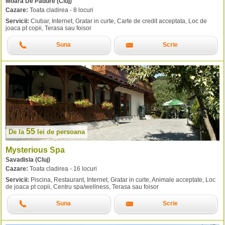
Moara De Padure (Cluj)
Cazare:
Toata cladirea - 8 locuri
Servicii:
Ciubar, Internet, Gratar in curte, Carte de credit acceptata, Loc de
joaca pt copii, Terasa sau foisor
Suna
Scrie
55
De la
lei
de persoana
Mysterious Spa
Savadisla (Cluj)
Cazare:
Toata cladirea - 16 locuri
Servicii:
Piscina, Restaurant, Internet, Gratar in curte, Animale acceptate, Loc
de joaca pt copii, Centru spa/wellness, Terasa sau foisor
Suna
Scrie