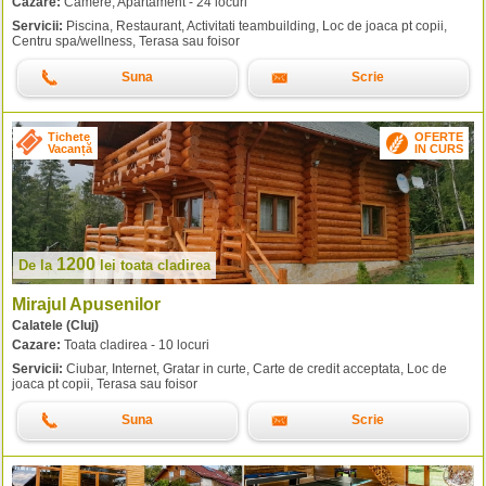
Cazare:
Camere, Apartament - 24 locuri
Servicii:
Piscina, Restaurant, Activitati teambuilding, Loc de joaca pt copii,
Centru spa/wellness, Terasa sau foisor
Suna
Scrie
Tichete
OFERTE
Vacanță
IN CURS
1200
De la
lei
toata cladirea
Mirajul Apusenilor
Calatele (Cluj)
Cazare:
Toata cladirea - 10 locuri
Servicii:
Ciubar, Internet, Gratar in curte, Carte de credit acceptata, Loc de
joaca pt copii, Terasa sau foisor
Suna
Scrie