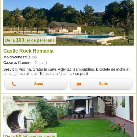
100
De la
lei
de persoana
Castle Rock Romania
Moldovenesti (Cluj)
Cazare:
Camere - 6 locuri
Servicii:
Piscina, Gratar in curte, Activitati teambuilding, Biciclete de inchiriat,
Loc de joaca pt copii, Terasa sau foisor, Iaz cu pesti
Suna
Scrie
90
De la
lei
camera single