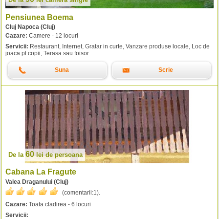
Pensiunea Boema
Cluj Napoca (Cluj)
Cazare:
Camere - 12 locuri
Servicii:
Restaurant, Internet, Gratar in curte, Vanzare produse locale, Loc de
joaca pt copii, Terasa sau foisor
Suna
Scrie
60
De la
lei
de persoana
Cabana La Fragute
Valea Draganului (Cluj)
(comentarii:
1
).
Cazare:
Toata cladirea - 6 locuri
Servicii: