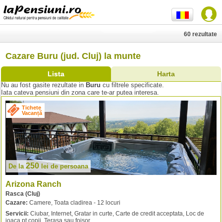
60 rezultate
Cazare Buru (jud. Cluj) la munte
Lista
Harta
Nu au fost gasite rezultate in
Buru
cu filtrele specificate.
Iata cateva pensiuni din zona care te-ar putea interesa.
Tichete
Vacanță
250
De la
lei
de persoana
Arizona Ranch
Rasca (Cluj)
Cazare:
Camere, Toata cladirea - 12 locuri
Servicii:
Ciubar, Internet, Gratar in curte, Carte de credit acceptata, Loc de
joaca pt copii, Terasa sau foisor