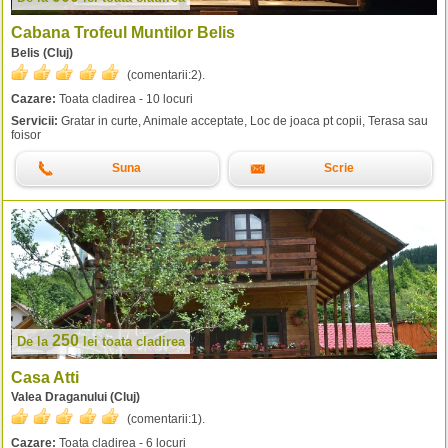
Cabana Trofeul Muntilor Belis
Belis (Cluj)
(comentarii:
2
).
Cazare:
Toata cladirea - 10 locuri
Servicii:
Gratar in curte, Animale acceptate, Loc de joaca pt copii, Terasa sau
foisor
Suna
Scrie
250
De la
lei
toata cladirea
Casa Atti
Valea Draganului (Cluj)
(comentarii:
1
).
Cazare:
Toata cladirea - 6 locuri