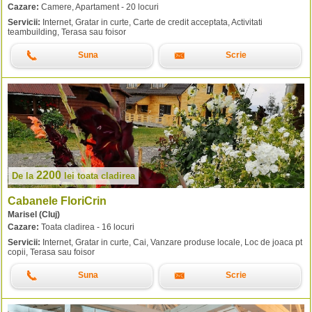
Cazare:
Camere, Apartament - 20 locuri
Servicii:
Internet, Gratar in curte, Carte de credit acceptata, Activitati
teambuilding, Terasa sau foisor
Suna
Scrie
2200
De la
lei
toata cladirea
Cabanele FloriCrin
Marisel (Cluj)
Cazare:
Toata cladirea - 16 locuri
Servicii:
Internet, Gratar in curte, Cai, Vanzare produse locale, Loc de joaca pt
copii, Terasa sau foisor
Suna
Scrie