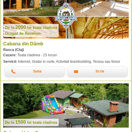
2000
De la
lei
toata cladirea
Ocupat de Revelion
Cabana din Dâmb
Rasca (Cluj)
Cazare:
Toata cladirea - 15 locuri
Servicii:
Internet, Gratar in curte, Activitati teambuilding, Terasa sau foisor
Suna
Scrie
1500
De la
lei
toata cladirea