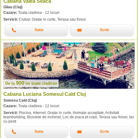
Cabana Valea Seaca
Gilau (Cluj)
Cazare:
Toata cladirea - 12 locuri
Servicii:
Ciubar, Gratar in curte, Terasa sau foisor
Suna
Scrie
900
De la
lei
toata cladirea
Cabana Luciana Somesul Cald Cluj
Somesu Cald (Cluj)
Cazare:
Toata cladirea - 12 locuri
Servicii:
Piscina, Internet, Gratar in curte, Animale acceptate, Activitati
teambuilding, Biciclete de inchiriat, Loc de joaca pt copii, Terasa sau foisor, Iaz
cu pesti
Suna
Scrie