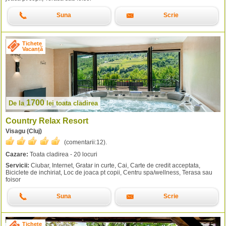
Suna
Scrie
Tichete
Vacanță
1700
De la
lei
toata cladirea
Country Relax Resort
Visagu (Cluj)
(comentarii:
12
).
Cazare:
Toata cladirea - 20 locuri
Servicii:
Ciubar, Internet, Gratar in curte, Cai, Carte de credit acceptata,
Biciclete de inchiriat, Loc de joaca pt copii, Centru spa/wellness, Terasa sau
foisor
Suna
Scrie
Tichete