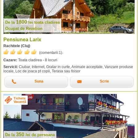
1800
De la
lei
toata cladirea
Ocupat de Revelion
Pensiunea Larix
Rachitele (Cluj)
(comentarii:
1
).
Cazare:
Toata cladirea - 8 locuri
Servicii:
Ciubar, Internet, Gratar in curte, Animale acceptate, Vanzare produse
locale, Loc de joaca pt copii, Terasa sau foisor
Suna
Scrie
Tichete
Vacanță
350
De la
lei
de persoana