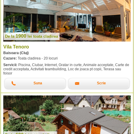
1900
De la
lei
toata cladirea
Vila Tenoro
Baisoara (Cluj)
Cazare:
Toata cladirea - 20 locuri
Servicii:
Piscina, Ciubar, Internet, Gratar in curte, Animale acceptate, Carte de
credit acceptata, Activitati teambuilding, Loc de joaca pt copii, Terasa sau
foisor
Suna
Scrie