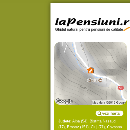
vezi harta
Judete:
Alba
(54),
Bistrita Nasaud
(17),
Brasov
(151),
Cluj
(71),
Covasna