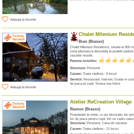
Adauga la favorite
Chalet Milenium Resid
Tichete
Vacanță
Bran (Brasov)
Chalet Milenium Residence, situata la 900 met
zona pitoreasca deosebita la poalele padurii,
vacante reusite.
Parerea turistilor:
Structura:
Pensiune
Cazare:
Toata cladirea - 8 locuri
Servicii:
Restaurant, Internet, Gratar in curte
de joaca pt copii, Terasa sau foisor
Adauga la favorite
Atelier ReCreation Village
Tichete
Vacanță
Rasnov (Brasov)
Proprietate la cheie, cu iaz decorativ, lac pe
loc de joaca pentru copii, intr-un cadru natu
Structura:
Pensiune, Casa de vacanta
Cazare:
Toata cladirea - 21 locuri