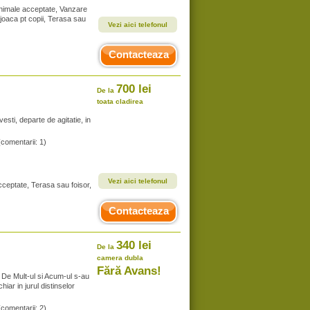
 Animale acceptate, Vanzare
 joaca pt copii, Terasa sau
Vezi aici telefonul
Contacteaza
700 lei
De la
toata cladirea
sti, departe de agitatie, in
(comentarii: 1)
Vezi aici telefonul
cceptate, Terasa sau foisor,
Contacteaza
340 lei
De la
camera dubla
Fără Avans!
De Mult-ul si Acum-ul s-au
hiar in jurul distinselor
(comentarii: 2)