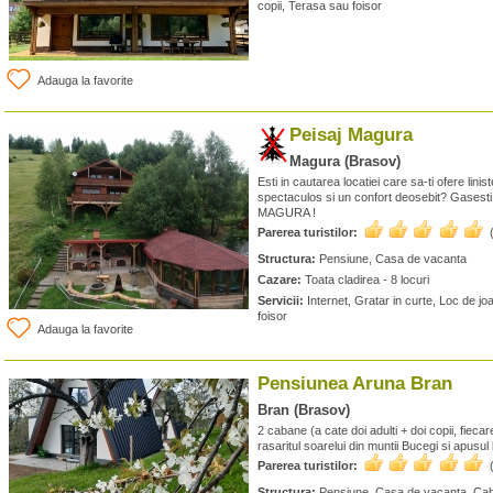
copii, Terasa sau foisor
Adauga la favorite
Peisaj Magura
Magura (Brasov)
Esti in cautarea locatiei care sa-ti ofere linis
spectaculos si un confort deosebit? Gasest
MAGURA !
Parerea turistilor:
Structura:
Pensiune, Casa de vacanta
Cazare:
Toata cladirea - 8 locuri
Servicii:
Internet, Gratar in curte, Loc de jo
foisor
Adauga la favorite
Pensiunea Aruna Bran
Bran (Brasov)
2 cabane (a cate doi adulti + doi copii, fieca
rasaritul soarelui din muntii Bucegi si apusul l
Parerea turistilor:
Structura:
Pensiune, Casa de vacanta, Ca