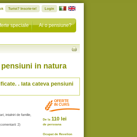
ok
Turist? Inscrie-te!
Login
ferte speciale
Ai o pensiune?
 pensiuni in natura
ificate. . Iata cateva pensiuni
OFERTE
IN CURS
i, intalniri de familie,
110 lei
De la
(comentarii: 2)
de persoana
Ocupat de Revelion