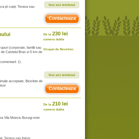
Vezi aici telefonul
aca pt copii, Terasa sau
Contacteaza
230 lei
ului
De la
camera dubla
rupuri (corporate, familii sau
Ocupat de Revelion
m de Castelul Bran si 5 km de
(comentarii: 1)
Vezi aici telefonul
nimale acceptate, Biciclete de
oisor
Contacteaza
210 lei
De la
camera dubla
ea Vila Moeciu Bucegi este
ii, Terasa sau foisor