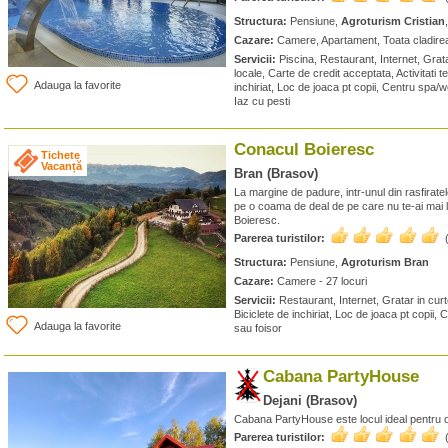
Structura:
Pensiune,
Agroturism Cristian
Cazare:
Camere, Apartament, Toata cladirea 
Servicii:
Piscina, Restaurant, Internet, Grat
locale, Carte de credit acceptata, Activitati t
Adauga la favorite
inchiriat, Loc de joaca pt copii, Centru spa/
Iaz cu pesti
Conacul Boieresc
Tichete
Vacanță
Bran (Brasov)
La margine de padure, intr-unul din rasfirate
pe o coama de deal de pe care nu te-ai mai 
Boieresc.
Parerea turistilor:
Structura:
Pensiune,
Agroturism Bran
Cazare:
Camere - 27 locuri
Servicii:
Restaurant, Internet, Gratar in curte
Biciclete de inchiriat, Loc de joaca pt copii
Adauga la favorite
sau foisor
Cabana PartyHouse
Dejani (Brasov)
Cabana PartyHouse este locul ideal pentru
Parerea turistilor: