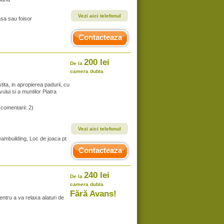
Vezi aici telefonul
asa sau foisor
Contacteaza
200 lei
De la
camera dubla
tita, in apropierea padurii, cu
lui si a muntilor Piatra
(comentarii: 2)
Vezi aici telefonul
 teambuilding, Loc de joaca pt
Contacteaza
240 lei
De la
camera dubla
Fără Avans!
entru a va relaxa alaturi de