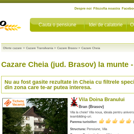
Despre noi
Filozofia noastra
Facebo
Cauta o pensiune
Idei de calatorie
O
Oferte cazare
>
Cazare Transilvania
>
Cazare Brasov
>
Cazare Cheia
Cazare Cheia (jud. Brasov) la munte
-
Nu au fost gasite rezultate in
Cheia
cu filtrele spec
din zona care te-ar putea interesa.
Vila Doina Branului
Tichete
Vacanță
Bran (Brasov)
Vila la cheie! Vila noua, ideala pentru aniversar
teambilding-uri.
Parerea turistilor:
Structura:
Pensiune, Vila