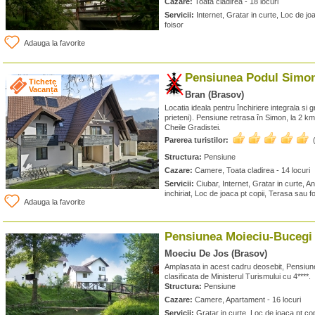
Cazare:
Toata cladirea - 18 locuri
Servicii:
Internet, Gratar in curte, Loc de jo
foisor
Adauga la favorite
Pensiunea Podul Simon
Tichete
Vacanță
Bran (Brasov)
Locatia ideala pentru închiriere integrala si g
prieteni). Pensiune retrasa în Simon, la 2 k
Cheile Gradistei.
Parerea turistilor:
Structura:
Pensiune
Cazare:
Camere, Toata cladirea - 14 locuri
Servicii:
Ciubar, Internet, Gratar in curte, A
inchiriat, Loc de joaca pt copii, Terasa sau f
Adauga la favorite
Pensiunea Moieciu-Bucegi
Moeciu De Jos (Brasov)
Amplasata in acest cadru deosebit, Pensiun
clasificata de Ministerul Turismului cu 4****.
Structura:
Pensiune
Cazare:
Camere, Apartament - 16 locuri
Servicii:
Gratar in curte, Loc de joaca pt cop