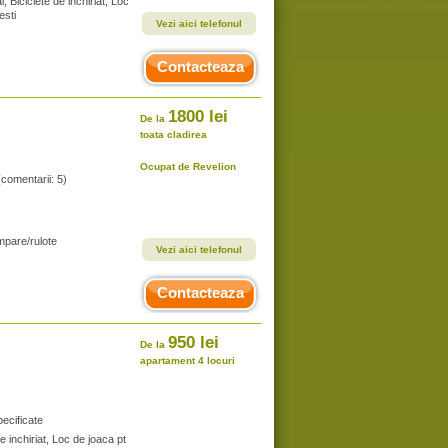
, Biciclete de inchiriat, Loc
esti
Vezi aici telefonul
Contacteaza
1800 lei
De la
toata cladirea
Ocupat de Revelion
(comentarii: 5)
mpare/rulote
Vezi aici telefonul
Contacteaza
950 lei
De la
apartament 4 locuri
ecificate
e inchiriat, Loc de joaca pt