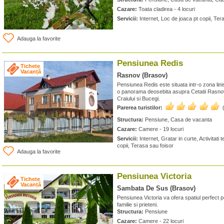
Cazare:
Toata cladirea - 4 locuri
Servicii:
Internet, Loc de joaca pt copii, Ter
Adauga la favorite
Pensiunea Redis
Tichete
Vacanță
Rasnov (Brasov)
Pensiunea Redis este situata intr-o zona linis
o panorama deosebita asupra Cetatii Rasnovu
Craiului si Bucegi.
Parerea turistilor:
Structura:
Pensiune, Casa de vacanta
Cazare:
Camere - 19 locuri
Servicii:
Internet, Gratar in curte, Activitati
copii, Terasa sau foisor
Adauga la favorite
Pensiunea Victoria
Tichete
Vacanță
Sambata De Sus (Brasov)
Pensiunea Victoria va ofera spatiul perfect p
familie si prieteni.
Structura:
Pensiune
Cazare:
Camere - 22 locuri