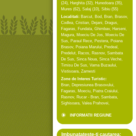
(24),
Harghita
(32),
Hunedoara
(35),
Mures
(62),
Salaj
(10),
Sibiu
(55)
Localitati:
Barcut
,
Bod
,
Bran
,
Brasov
,
Codlea
,
Cristian
,
Dejani
,
Dragus
,
Fagaras
,
Fundata
,
Ghimbav
,
Harseni
,
Magura
,
Moeciu De Jos
,
Moeciu De
Sus
,
Paraul Rece
,
Pestera
,
Poiana
Brasov
,
Poiana Marului
,
Predeal
,
Predelut
,
Racos
,
Rasnov
,
Sambata
De Sus
,
Sinca Noua
,
Sinca Veche
,
Timisu De Sus
,
Vama Buzaului
,
Vistisoara
,
Zarnesti
Zone de Interes Turistic:
Bran
,
Depresiunea Brasovului
,
Fagaras
,
Moeciu
,
Piatra Craiului
,
Rasnov
,
Rucar - Bran
,
Sambata
,
Sighisoara
,
Valea Prahovei
,
INFORMATII REGIUNE
Imbunatateste-ti cautarea: