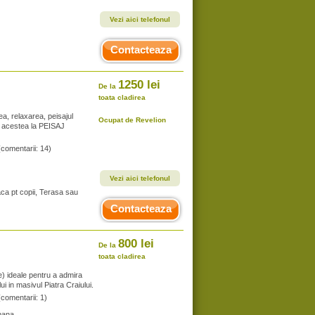
Vezi aici telefonul
Contacteaza
1250 lei
De la
toata cladirea
tea, relaxarea, peisajul
Ocupat de Revelion
i acestea la PEISAJ
(comentarii: 14)
Vezi aici telefonul
aca pt copii, Terasa sau
Contacteaza
800 lei
De la
toata cladirea
re) ideale pentru a admira
ui in masivul Piatra Craiului.
(comentarii: 1)
bana