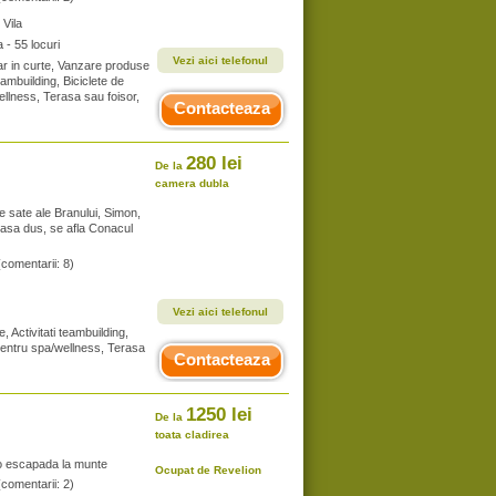
, Vila
- 55 locuri
Vezi aici telefonul
ar in curte, Vanzare produse
eambuilding, Biciclete de
wellness, Terasa sau foisor,
Contacteaza
280 lei
De la
camera dubla
le sate ale Branului, Simon,
lasa dus, se afla Conacul
(comentarii: 8)
Vezi aici telefonul
, Activitati teambuilding,
, Centru spa/wellness, Terasa
Contacteaza
1250 lei
De la
toata cladirea
 o escapada la munte
Ocupat de Revelion
(comentarii: 2)