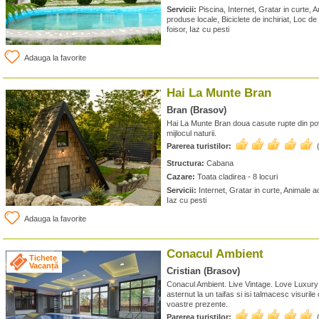
Servicii:
Piscina, Internet, Gratar in curte,
produse locale, Biciclete de inchiriat, Loc de
foisor, Iaz cu pesti
Adauga la favorite
Hai La Munte Bran
Bran (Brasov)
Hai La Munte Bran doua casute rupte din pove
mijlocul naturii.
Parerea turistilor:
Structura:
Cabana
Cazare:
Toata cladirea - 8 locuri
Servicii:
Internet, Gratar in curte, Animale a
Iaz cu pesti
Adauga la favorite
Conacul Ambient
Tichete
Vacanță
Cristian (Brasov)
Conacul Ambient. Live Vintage. Love Luxury 
asternut la un taifas si isi talmacesc visurile c
voastre prezente.
Parerea turistilor: