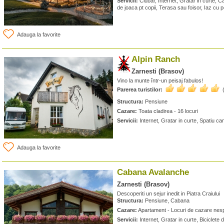
Servicii:
Ciubar, Internet, Gratar in curte, Cai
de joaca pt copii, Terasa sau foisor, Iaz cu p
Adauga la favorite
Alpin Ranch
Zarnesti (Brasov)
Vino la munte într-un peisaj fabulos!
Parerea turistilor:
Structura:
Pensiune
Cazare:
Toata cladirea - 16 locuri
Servicii:
Internet, Gratar in curte, Spatiu ca
Adauga la favorite
Cabana Avalanche
Zarnesti (Brasov)
Descoperiti un sejur inedit in Piatra Craiului
Structura:
Pensiune, Cabana
Cazare:
Apartament - Locuri de cazare nesp
Servicii:
Internet, Gratar in curte, Biciclete d