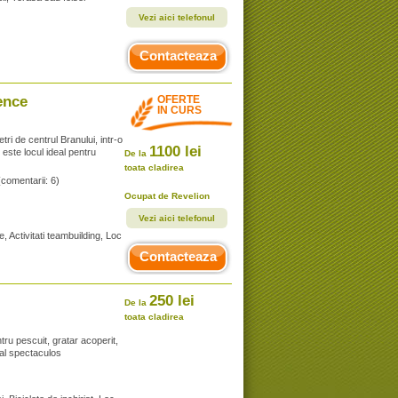
Vezi aici telefonul
Contacteaza
ence
OFERTE
IN CURS
ri de centrul Branului, intr-o
1100 lei
 este locul ideal pentru
De la
toata cladirea
(comentarii: 6)
Ocupat de Revelion
Vezi aici telefonul
, Activitati teambuilding, Loc
Contacteaza
250 lei
De la
toata cladirea
ntru pescuit, gratar acoperit,
ral spectaculos