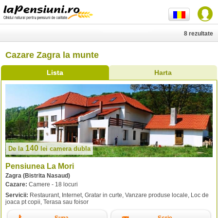
8 rezultate
Cazare Zagra la munte
Lista
Harta
140
De la
lei
camera dubla
Pensiunea La Mori
Zagra (Bistrita Nasaud)
Cazare:
Camere - 18 locuri
Servicii:
Restaurant, Internet, Gratar in curte, Vanzare produse locale, Loc de
joaca pt copii, Terasa sau foisor