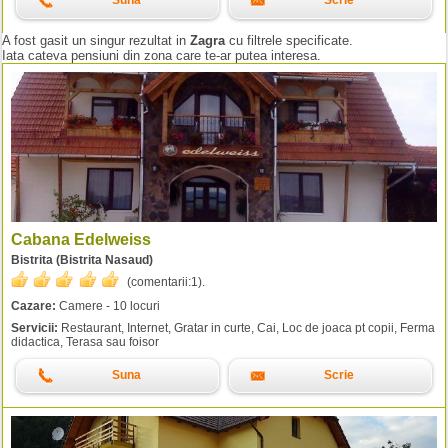
Suna
Scrie
A fost gasit un singur rezultat in
Zagra
cu filtrele specificate.
Iata cateva pensiuni din zona care te-ar putea interesa.
Cabana Edelweiss
Bistrita (Bistrita Nasaud)
(comentarii:
1
).
Cazare:
Camere - 10 locuri
Servicii:
Restaurant, Internet, Gratar in curte, Cai, Loc de joaca pt copii, Ferma
didactica, Terasa sau foisor
Suna
Scrie