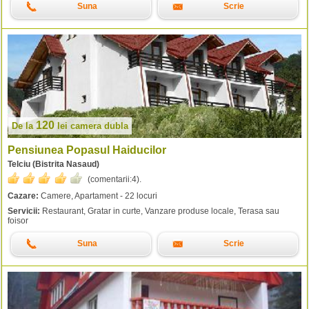
Suna
Scrie
120
De la
lei
camera dubla
Pensiunea Popasul Haiducilor
Telciu (Bistrita Nasaud)
(comentarii:
4
).
Cazare:
Camere, Apartament - 22 locuri
Servicii:
Restaurant, Gratar in curte, Vanzare produse locale, Terasa sau
foisor
Suna
Scrie