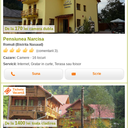
170
De la
lei
camera dubla
Pensiunea Narcisa
Romuli (Bistrita Nasaud)
(comentarii:
3
).
Cazare:
Camere - 16 locuri
Servicii:
Internet, Gratar in curte, Terasa sau foisor
Suna
Scrie
Tichete
Vacanță
1400
De la
lei
toata cladirea