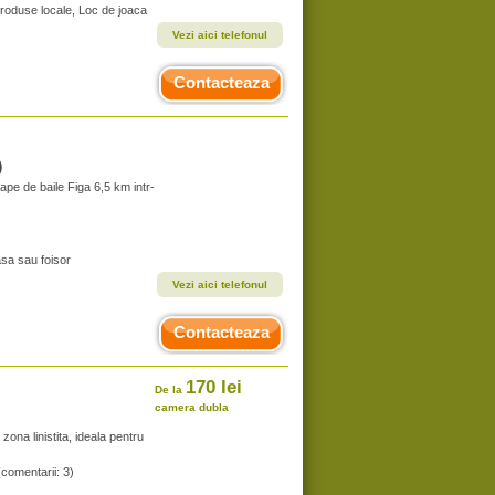
produse locale, Loc de joaca
Vezi aici telefonul
Contacteaza
)
oape de baile Figa 6,5 km intr-
asa sau foisor
Vezi aici telefonul
Contacteaza
170 lei
De la
camera dubla
zona linistita, ideala pentru
(comentarii: 3)