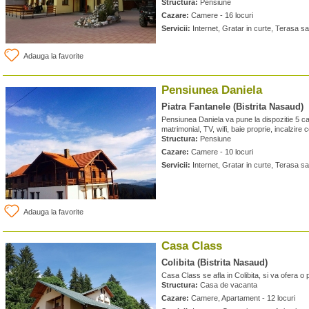
Structura:
Pensiune
Cazare:
Camere - 16 locuri
Servicii:
Internet, Gratar in curte, Terasa sa
Adauga la favorite
Pensiunea Daniela
Piatra Fantanele (Bistrita Nasaud)
Pensiunea Daniela va pune la dispozitie 5 c
matrimonial, TV, wifi, baie proprie, incalzire c
Structura:
Pensiune
Cazare:
Camere - 10 locuri
Servicii:
Internet, Gratar in curte, Terasa sa
Adauga la favorite
Casa Class
Colibita (Bistrita Nasaud)
Casa Class se afla in Colibita, si va ofera o 
Structura:
Casa de vacanta
Cazare:
Camere, Apartament - 12 locuri