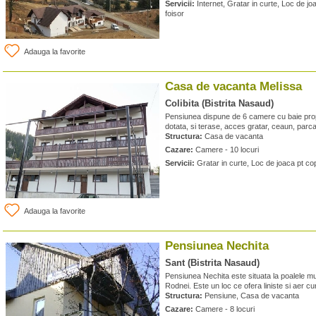
Servicii:
Internet, Gratar in curte, Loc de jo
foisor
Adauga la favorite
Casa de vacanta Melissa
Colibita (Bistrita Nasaud)
Pensiunea dispune de 6 camere cu baie prop
dotata, si terase, acces gratar, ceaun, parca
Structura:
Casa de vacanta
Cazare:
Camere - 10 locuri
Servicii:
Gratar in curte, Loc de joaca pt cop
Adauga la favorite
Pensiunea Nechita
Sant (Bistrita Nasaud)
Pensiunea Nechita este situata la poalele munt
Rodnei. Este un loc ce ofera liniste si aer cu
Structura:
Pensiune, Casa de vacanta
Cazare:
Camere - 8 locuri