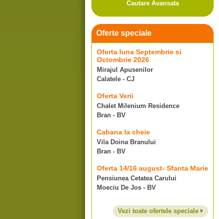
Cautare Avansata
Oferte speciale
Oferta luna Septembrie si
Octombrie 2026
Mirajul Apusenilor
Calatele - CJ
Oferta Verii
Chalet Milenium Residence
Bran - BV
Cabana la cheie
Vila Doina Branului
Bran - BV
Oferta 14/16 august- Sfanta Marie
Pensiunea Cetatea Carului
Moeciu De Jos - BV
Vezi toate ofertele speciale