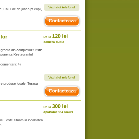
Vezi aici telefonul
e, Cai, Loc de joaca pt copii,
Contacteaza
120 lei
lor
De la
camera dubla
granta din complexul turistic
mponenta Restaurantul
(comentarii: 4)
Vezi aici telefonul
re produse locale, Terasa
Contacteaza
300 lei
De la
apartament 4 locuri
6, este situata in localitatea
e.