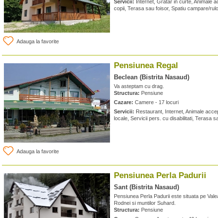
Servicii:
Internet, Gratar in curte, Animale a
copii, Terasa sau foisor, Spatiu campare/rulo
Adauga la favorite
Pensiunea Regal
Beclean (Bistrita Nasaud)
Va asteptam cu drag.
Structura:
Pensiune
Cazare:
Camere - 17 locuri
Servicii:
Restaurant, Internet, Animale acce
locale, Servicii pers. cu disabilitati, Terasa s
Adauga la favorite
Pensiunea Perla Padurii
Sant (Bistrita Nasaud)
Pensiunea Perla Padurii este situata pe Valea
Rodnei si muntilor Suhard.
Structura:
Pensiune