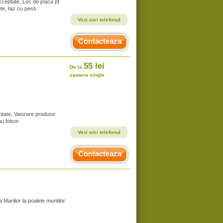
cceptate, Loc de joaca pt
te, Iaz cu pesti
Vezi aici telefonul
Contacteaza
55 lei
De la
camera single
ptate, Vanzare produse
au foisor
Vezi aici telefonul
Contacteaza
 Mariilor la poalele muntilor