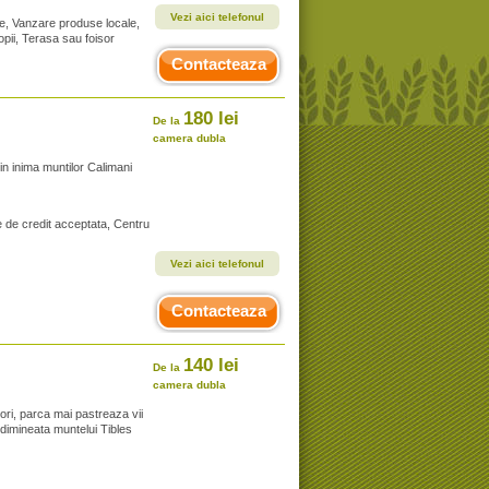
Vezi aici telefonul
te, Vanzare produse locale,
opii, Terasa sau foisor
Contacteaza
180 lei
De la
camera dubla
 in inima muntilor Calimani
e de credit acceptata, Centru
Vezi aici telefonul
Contacteaza
140 lei
De la
camera dubla
ri, parca mai pastreaza vii
 dimineata muntelui Tibles