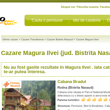
Despre noi
Filozofia noastra
Facebo
Cauta o pensiune
Idei de calatorie
O
Oferte cazare
>
Cazare Transilvania
>
Cazare Bistrita Nasaud
>
Cazare Magura Ilvei
Cazare Magura Ilvei (jud. Bistrita Na
Nu au fost gasite rezultate in
Magura Ilvei
. Iata ca
te-ar putea interesa.
Cabana Bradul
Tichete
Vacanță
Rodna (Bistrita Nasaud)
Cabana este situata in Parcul National Munti
delecteaza cu o liniste aparte si aerul este 
Parerea turistilor:
Structura:
Pensiune, Bed & Breakfast, Cab