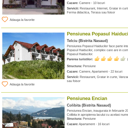
Cazare:
Camere - 10 locuri
Servicii:
Restaurant, Internet, Gratar in curt
Ferma didactica, Terasa sau foisor
Adauga la favorite
Pensiunea Popasul Haiduci
Telciu (Bistrita Nasaud)
Pensiunea Popasul Haiducilor face parte inte
Popasul Haiducilor, complex care are in co
Popasul Haiducilor.
Parerea turistilor:
Structura:
Pensiune
Cazare:
Camere, Apartament - 22 locuri
Servicii:
Restaurant, Gratar in curte, Vanza
sau foisor
Adauga la favorite
Pensiunea Encian
Colibita (Bistrita Nasaud)
Pensiunea Encian, inaugurata in februarie 201
Colibita in apropierea lacului cu acelasi num
Structura:
Pensiune
Cazare:
Apartament - 16 locuri