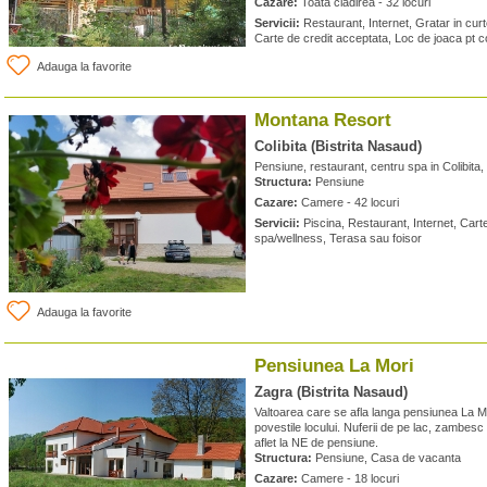
Cazare:
Toata cladirea - 32 locuri
Servicii:
Restaurant, Internet, Gratar in cur
Carte de credit acceptata, Loc de joaca pt c
Adauga la favorite
Montana Resort
Colibita (Bistrita Nasaud)
Pensiune, restaurant, centru spa in Colibita,
Structura:
Pensiune
Cazare:
Camere - 42 locuri
Servicii:
Piscina, Restaurant, Internet, Cart
spa/wellness, Terasa sau foisor
Adauga la favorite
Pensiunea La Mori
Zagra (Bistrita Nasaud)
Valtoarea care se afla langa pensiunea La Mo
povestile locului. Nuferii de pe lac, zambesc
aflet la NE de pensiune.
Structura:
Pensiune, Casa de vacanta
Cazare:
Camere - 18 locuri