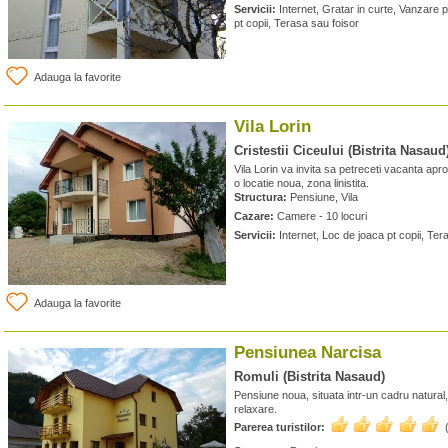
Servicii:
Internet, Gratar in curte, Vanzare 
pt copii, Terasa sau foisor
Adauga la favorite
Vila Lorin
Cristestii Ciceului (Bistrita Nasaud
Vila Lorin va invita sa petreceti vacanta apr
o locatie noua, zona linistita.
Structura:
Pensiune, Vila
Cazare:
Camere - 10 locuri
Servicii:
Internet, Loc de joaca pt copii, Ter
Adauga la favorite
Pensiunea Narcisa
Romuli (Bistrita Nasaud)
Pensiune noua, situata intr-un cadru natural, 
relaxare.
Parerea turistilor: