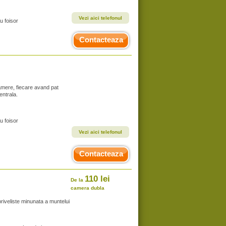
Vezi aici telefonul
u foisor
Contacteaza
amere, fiecare avand pat
entrala.
u foisor
Vezi aici telefonul
Contacteaza
110 lei
De la
camera dubla
priveliste minunata a muntelui