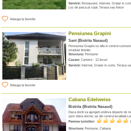
Servicii:
Restaurant, Internet, Gratar in cur
Loc de joaca pt copii, Terasa sau foisor
Adauga la favorite
Pensiunea Grapini
Sant (Bistrita Nasaud)
Pensiunea Grapini se afla in centrul comunei,
stradute linistite.
Structura:
Pensiune
Cazare:
Camere - 12 locuri
Servicii:
Internet, Gratar in curte, Terasa sa
Adauga la favorite
Cabana Edelweiss
Bistrita (Bistrita Nasaud)
Daca doriti sa ajungeti undeva departe de ne
spre Vatra-dornei, iar din centrul localitatii 
Parerea turistilor:
Structura:
Pensiune, Cabana