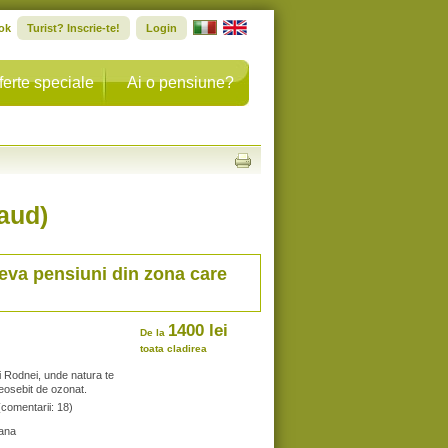
ok
Turist? Inscrie-te!
Login
ferte speciale
Ai o pensiune?
saud)
teva pensiuni din zona care
1400 lei
De la
toata cladirea
i Rodnei, unde natura te
deosebit de ozonat.
(comentarii: 18)
ana