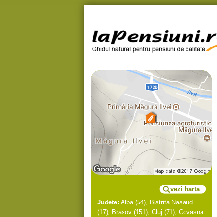
vezi harta
Judete:
Alba
(54),
Bistrita Nasaud
(17),
Brasov
(151),
Cluj
(71),
Covasna