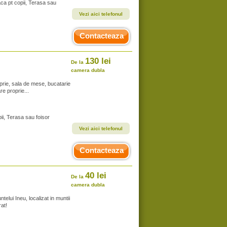
aca pt copii, Terasa sau
Vezi aici telefonul
Contacteaza
130 lei
De la
camera dubla
rie, sala de mese, bucatarie
re proprie...
ii, Terasa sau foisor
Vezi aici telefonul
Contacteaza
40 lei
De la
camera dubla
elui Ineu, localizat in muntii
rat!