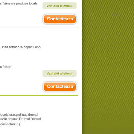
te, Vanzare produse locale,
Vezi aici telefonul
Contacteaza
 insa retrasa la capatul unei
u foisor
Vezi aici telefonul
Contacteaza
bunia orasului luati drumul
Livezile apucati Drumul Dorolei!
(comentarii: 1)