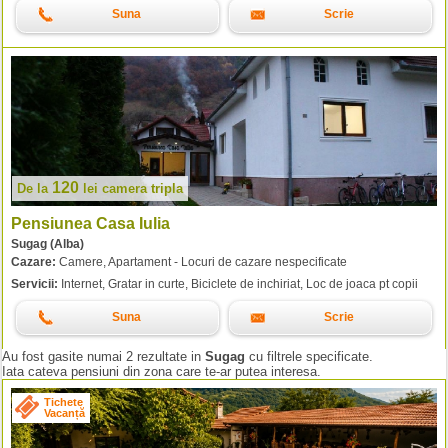
Suna
Scrie
120
De la
lei
camera tripla
Pensiunea Casa Iulia
Sugag (Alba)
Cazare:
Camere, Apartament - Locuri de cazare nespecificate
Servicii:
Internet, Gratar in curte, Biciclete de inchiriat, Loc de joaca pt copii
Suna
Scrie
Au fost gasite numai 2 rezultate in
Sugag
cu filtrele specificate.
Iata cateva pensiuni din zona care te-ar putea interesa.
Tichete
Vacanță