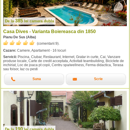
385
De la
lei
camera dubla
Casa Dives - Varianta Boiereasca din 1850
Pianu De Sus (Alba)
(comentarii:
9
).
Cazare:
Camere, Apartament - 16 locuri
Servicii:
Piscina, Ciubar, Restaurant, Internet, Gratar in curte, Cai, Vanzare
produse locale, Carte de credit acceptata, Activitati teambuilding, Biciclete de
inchiriat, Loc de joaca pt copii, Centru spa/wellness, Ferma didactica, Terasa
sau foisor, Iaz cu pesti
Suna
Scrie
190
De la
lei
camera dubla