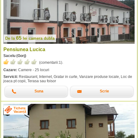
65
De la
lei
camera dubla
Pensiunea Lucica
Sacelu (Gorj)
(comentarii:
1
).
Cazare:
Camere - 25 locuri
Servicii:
Restaurant, Internet, Gratar in curte, Vanzare produse locale, Loc de
joaca pt copii, Terasa sau foisor
Suna
Scrie
Tichete
Vacanță