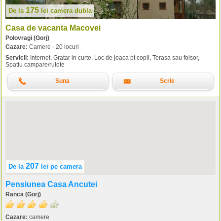
175
De la
lei
camera dubla
Casa de vacanta Macovei
Polovragi (Gorj)
Cazare:
Camere - 20 locuri
Servicii:
Internet, Gratar in curte, Loc de joaca pt copii, Terasa sau foisor,
Spatiu campare/rulote
Suna
Scrie
207
De la
lei
pe camera
Pensiunea Casa Ancutei
Ranca (Gorj)
Cazare:
camere