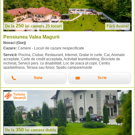
250
De la
lei
camera 25 locuri
Fără Avans!
Pensiunea Valea Magurii
Novaci (Gorj)
Cazare:
Camere - Locuri de cazare nespecificate
Servicii:
Piscina, Ciubar, Restaurant, Internet, Gratar in curte, Cai, Animale
acceptate, Carte de credit acceptata, Activitati teambuilding, Biciclete de
inchiriat, Servicii pers. cu disabilitati, Loc de joaca pt copii, Centru
spa/wellness, Terasa sau foisor, Spatiu campare/rulote
Suna
Scrie
Tichete
Vacanță
350
De la
lei
camera dubla