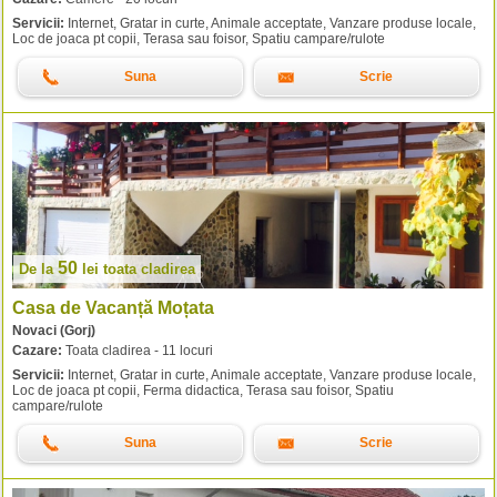
Servicii:
Internet, Gratar in curte, Animale acceptate, Vanzare produse locale,
Loc de joaca pt copii, Terasa sau foisor, Spatiu campare/rulote
Suna
Scrie
50
De la
lei
toata cladirea
Casa de Vacanță Moțata
Novaci (Gorj)
Cazare:
Toata cladirea - 11 locuri
Servicii:
Internet, Gratar in curte, Animale acceptate, Vanzare produse locale,
Loc de joaca pt copii, Ferma didactica, Terasa sau foisor, Spatiu
campare/rulote
Suna
Scrie