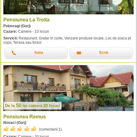
Pensiunea La Troita
Polovragi (Gorj)
Cazare:
Camere - 10 locuri
Servicii:
Restaurant, Gratar in curte, Vanzare produse locale, Loc de joaca pt
copii, Terasa sau foisor
Suna
Scrie
50
De la
lei
camera 20 locuri
Pensiunea Remus
Novaci (Gorj)
(comentarii:
1
).
Cazare:
Camere - 20 locuri