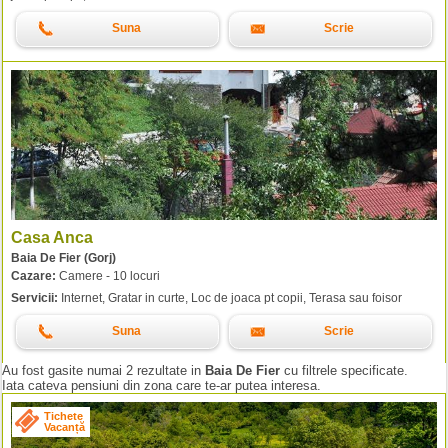
Suna
Scrie
Casa Anca
Baia De Fier (Gorj)
Cazare:
Camere - 10 locuri
Servicii:
Internet, Gratar in curte, Loc de joaca pt copii, Terasa sau foisor
Suna
Scrie
Au fost gasite numai 2 rezultate in
Baia De Fier
cu filtrele specificate.
Iata cateva pensiuni din zona care te-ar putea interesa.
Tichete
Vacanță