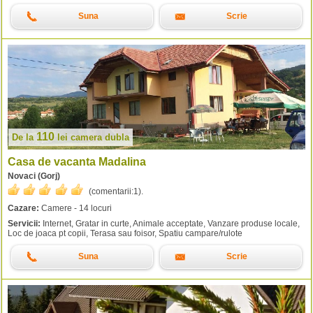
Suna
Scrie
110
De la
lei
camera dubla
Casa de vacanta Madalina
Novaci (Gorj)
(comentarii:
1
).
Cazare:
Camere - 14 locuri
Servicii:
Internet, Gratar in curte, Animale acceptate, Vanzare produse locale,
Loc de joaca pt copii, Terasa sau foisor, Spatiu campare/rulote
Suna
Scrie