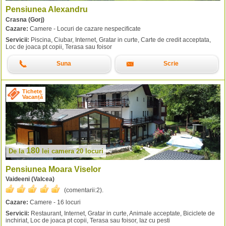
Pensiunea Alexandru
Crasna (Gorj)
Cazare:
Camere - Locuri de cazare nespecificate
Servicii:
Piscina, Ciubar, Internet, Gratar in curte, Carte de credit acceptata,
Loc de joaca pt copii, Terasa sau foisor
Suna
Scrie
Tichete
Vacanță
180
De la
lei
camera 20 locuri
Pensiunea Moara Viselor
Vaideeni (Valcea)
(comentarii:
2
).
Cazare:
Camere - 16 locuri
Servicii:
Restaurant, Internet, Gratar in curte, Animale acceptate, Biciclete de
inchiriat, Loc de joaca pt copii, Terasa sau foisor, Iaz cu pesti