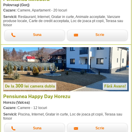
Polovragi (Gorj)
Cazare:
Camere, Apartament - 20 locuri
Servicii:
Restaurant, Internet, Gratar in curte, Animale acceptate, Vanzare
produse locale, Carte de credit acceptata, Loc de joaca pt copii, Terasa sau
foisor
Suna
Scrie
300
De la
lei
camera dubla
Fără Avans!
Pensiunea Happy Day Horezu
Horezu (Valcea)
Cazare:
Camere - 12 locuri
Servicii:
Piscina, Internet, Gratar in curte, Loc de joaca pt copii, Terasa sau
foisor
Suna
Scrie