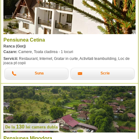
Pensiunea Cetina
Ranca (Gorj)
Cazare:
Camere, Toata cladirea - 1 locuri
Servicii:
Restaurant, Internet, Gratar in curte, Activitati teambuilding, Loc de
joaca pt copii
Suna
Scrie
130
De la
lei
camera dubla
Pensiunea Minodora