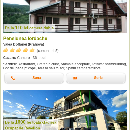
110
De la
lei
camera dubla
Pensiunea Iordache
Valea Doftanei (Prahova)
(comentarii:
5
).
Cazare:
Camere - 36 locuri
Servicii:
Restaurant, Gratar in curte, Animale acceptate, Activitati teambuilding,
Loc de joaca pt copii, Terasa sau foisor, Spatiu campare/rulote
Suna
Scrie
1600
De la
lei
toata cladirea
Ocupat de Revelion