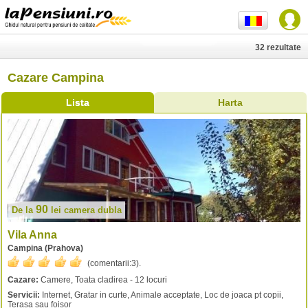
32 rezultate
Cazare Campina
Lista
Harta
90
De la
lei
camera dubla
Vila Anna
Campina (Prahova)
(comentarii:
3
).
Cazare:
Camere, Toata cladirea - 12 locuri
Servicii:
Internet, Gratar in curte, Animale acceptate, Loc de joaca pt copii,
Terasa sau foisor