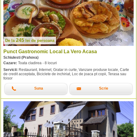
245
De la
lei
de persoana
Punct Gastronomic Local La Vero Acasa
Schiulesti (Prahova)
Cazare:
Toata cladirea - 8 locuri
Servicii:
Restaurant, Internet, Gratar in curte, Vanzare produse locale, Carte
de credit acceptata, Biciclete de inchiriat, Loc de joaca pt copii, Terasa sau
foisor
Suna
Scrie