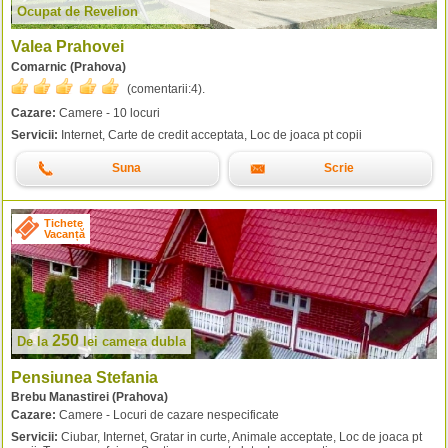
Ocupat de Revelion
Valea Prahovei
Comarnic (Prahova)
(comentarii:
4
).
Cazare:
Camere - 10 locuri
Servicii:
Internet, Carte de credit acceptata, Loc de joaca pt copii
Suna
Scrie
Tichete
Vacanță
250
De la
lei
camera dubla
Pensiunea Stefania
Brebu Manastirei (Prahova)
Cazare:
Camere - Locuri de cazare nespecificate
Servicii:
Ciubar, Internet, Gratar in curte, Animale acceptate, Loc de joaca pt