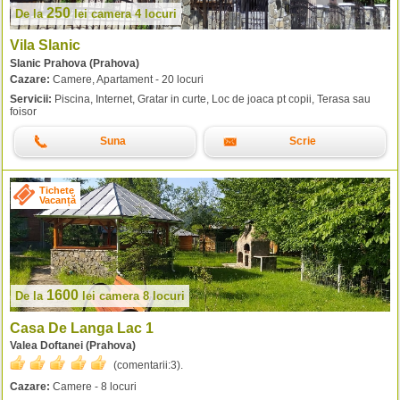
250
De la
lei
camera 4 locuri
Vila Slanic
Slanic Prahova (Prahova)
Cazare:
Camere, Apartament - 20 locuri
Servicii:
Piscina, Internet, Gratar in curte, Loc de joaca pt copii, Terasa sau
foisor
Suna
Scrie
Tichete
Vacanță
1600
De la
lei
camera 8 locuri
Casa De Langa Lac 1
Valea Doftanei (Prahova)
(comentarii:
3
).
Cazare:
Camere - 8 locuri