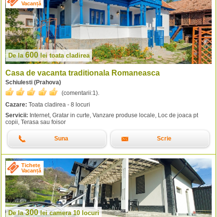
Vacanță
600
De la
lei
toata cladirea
Casa de vacanta traditionala Romaneasca
Schiulesti (Prahova)
(comentarii:
1
).
Cazare:
Toata cladirea - 8 locuri
Servicii:
Internet, Gratar in curte, Vanzare produse locale, Loc de joaca pt
copii, Terasa sau foisor
Suna
Scrie
Tichete
Vacanță
300
De la
lei
camera 10 locuri