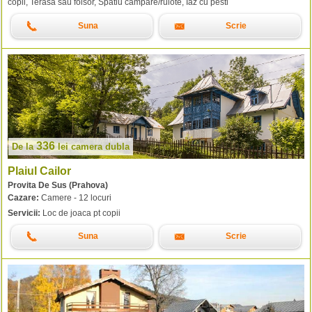
copii, Terasa sau foisor, Spatiu campare/rulote, Iaz cu pesti
Suna
Scrie
336
De la
lei
camera dubla
Plaiul Cailor
Provita De Sus (Prahova)
Cazare:
Camere - 12 locuri
Servicii:
Loc de joaca pt copii
Suna
Scrie