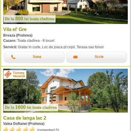
800
De la
lei
toata cladirea
Vila el' Gre
Breaza (Prahova)
Cazare:
Toata cladirea - 8 locuri
Servicii:
Gratar in curte, Loc de joaca pt copii, Terasa sau foisor
Suna
Scrie
Tichete
Vacanță
1600
De la
lei
toata cladirea
Casa de langa lac 2
Valea Doftanei (Prahova)
(comentarii:
5
).