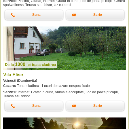
Servicii:
Piscina, Ciubar, Internet, Gratar in curte, Loc de joaca pt copii, Centru
spa/wellness, Terasa sau foisor, Iaz cu pesti
Suna
Scrie
1000
De la
lei
toata cladirea
Vila Elise
Voinesti (Dambovita)
Cazare:
Toata cladirea - Locuri de cazare nespecificate
Servicii:
Internet, Gratar in curte, Animale acceptate, Loc de joaca pt copii,
Terasa sau foisor
Suna
Scrie