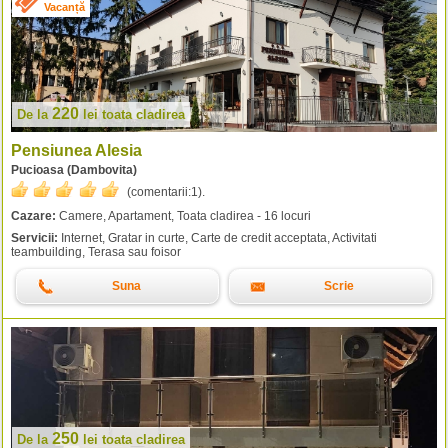
Vacanță
220
De la
lei
toata cladirea
Pensiunea Alesia
Pucioasa (Dambovita)
(comentarii:
1
).
Cazare:
Camere, Apartament, Toata cladirea - 16 locuri
Servicii:
Internet, Gratar in curte, Carte de credit acceptata, Activitati
teambuilding, Terasa sau foisor
Suna
Scrie
250
De la
lei
toata cladirea