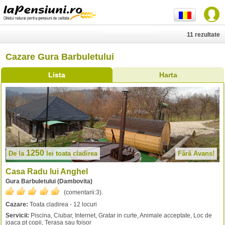
11 rezultate
Cazare Gura Barbuletului
Lista
Harta
1250
De la
lei
toata cladirea
Fără Avans!
Casa Radu lui Anghel
Gura Barbuletului (Dambovita)
(comentarii:
3
).
Cazare:
Toata cladirea - 12 locuri
Servicii:
Piscina, Ciubar, Internet, Gratar in curte, Animale acceptate, Loc de
joaca pt copii, Terasa sau foisor