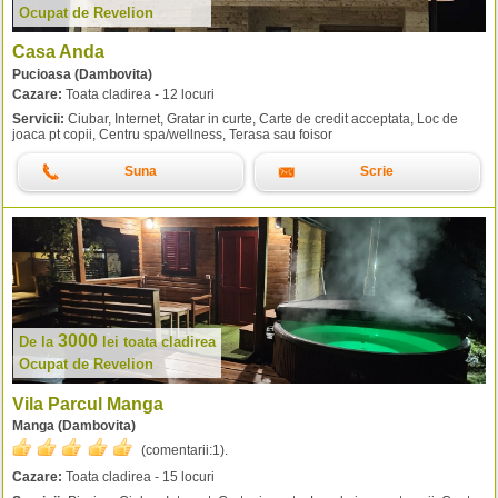
Ocupat de Revelion
Casa Anda
Pucioasa (Dambovita)
Cazare:
Toata cladirea - 12 locuri
Servicii:
Ciubar, Internet, Gratar in curte, Carte de credit acceptata, Loc de
joaca pt copii, Centru spa/wellness, Terasa sau foisor
Suna
Scrie
3000
De la
lei
toata cladirea
Ocupat de Revelion
Vila Parcul Manga
Manga (Dambovita)
(comentarii:
1
).
Cazare:
Toata cladirea - 15 locuri