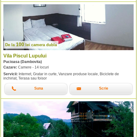
100
De la
lei
camera dubla
Vila Piscul Lupului
Pucioasa (Dambovita)
Cazare:
Camere - 14 locuri
Servicii:
Internet, Gratar in curte, Vanzare produse locale, Biciclete de
inchiriat, Terasa sau foisor
Suna
Scrie