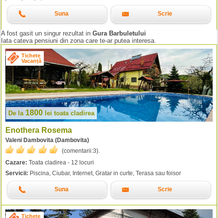
Suna
Scrie
A fost gasit un singur rezultat in
Gura Barbuletului
Iata cateva pensiuni din zona care te-ar putea interesa.
Tichete
Vacanță
1800
De la
lei
toata cladirea
Enothera Rosema
Valeni Dambovita (Dambovita)
(comentarii:
3
).
Cazare:
Toata cladirea - 12 locuri
Servicii:
Piscina, Ciubar, Internet, Gratar in curte, Terasa sau foisor
Suna
Scrie
Tichete