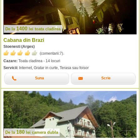
1400
De la
lei
toata cladirea
Cabana din Brazi
Stoenesti (Arges)
(comentarii:
7
).
Cazare:
Toata cladirea - 14 locuri
Servicii:
Internet, Gratar in curte, Terasa sau foisor
Suna
Scrie
180
De la
lei
camera dubla