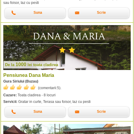
sau foisor, Iaz cu pesti
Suna
Scrie
1000
De la
lei
toata cladirea
Pensiunea Dana Maria
Gura Siriului (Buzau)
(comentarii:
5
).
Cazare:
Toata cladirea - 8 locuri
Servicii:
Gratar in curte, Terasa sau foisor, Iaz cu pesti
Suna
Scrie