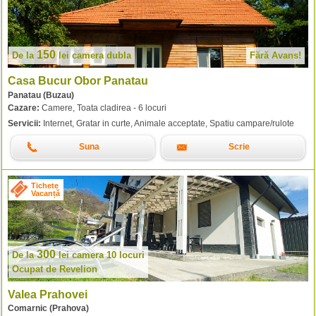
150
De la
lei
camera dubla
Fără Avans!
Casa Bucur Obor Panatau
Panatau (Buzau)
Cazare:
Camere, Toata cladirea - 6 locuri
Servicii:
Internet, Gratar in curte, Animale acceptate, Spatiu campare/rulote
Suna
Scrie
Tichete
Vacanță
300
De la
lei
camera 10 locuri
Ocupat de Revelion
Valea Prahovei
Comarnic (Prahova)