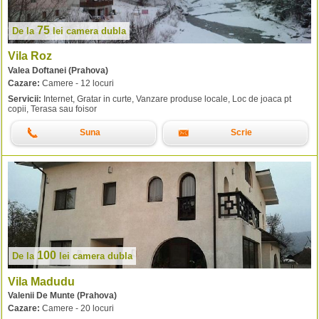
75
De la
lei
camera dubla
Vila Roz
Valea Doftanei (Prahova)
Cazare:
Camere - 12 locuri
Servicii:
Internet, Gratar in curte, Vanzare produse locale, Loc de joaca pt
copii, Terasa sau foisor
Suna
Scrie
100
De la
lei
camera dubla
Vila Madudu
Valenii De Munte (Prahova)
Cazare:
Camere - 20 locuri