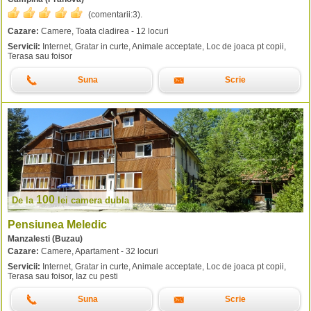
(comentarii:
3
).
Cazare:
Camere, Toata cladirea - 12 locuri
Servicii:
Internet, Gratar in curte, Animale acceptate, Loc de joaca pt copii,
Terasa sau foisor
Suna
Scrie
100
De la
lei
camera dubla
Pensiunea Meledic
Manzalesti (Buzau)
Cazare:
Camere, Apartament - 32 locuri
Servicii:
Internet, Gratar in curte, Animale acceptate, Loc de joaca pt copii,
Terasa sau foisor, Iaz cu pesti
Suna
Scrie