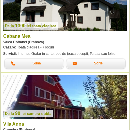
1300
De la
lei
toata cladirea
Cabana Mea
Valea Doftanei (Prahova)
Cazare:
Toata cladirea - 7 locuri
Servicii:
Internet, Gratar in curte, Loc de joaca pt copii, Terasa sau foisor
Suna
Scrie
90
De la
lei
camera dubla
Vila Anna
Campina (Prahova)