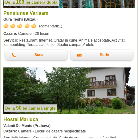
100
De la
lei
camera dubla
Pensiunea Varlaam
Gura Teghii (Buzau)
(comentarii:
1
).
Cazare:
Camere - 28 locuri
Servicii:
Restaurant, Internet, Gratar in curte, Animale acceptate, Activitati
teambuilding, Terasa sau foisor, Spatiu campare/rulote
Suna
Scrie
90
De la
lei
camera single
Hostel Mariuca
Valenii De Munte (Prahova)
Cazare:
Camere - Locuri de cazare nespecificate
Servicii:
Internet, Gratar in curte, Carte de credit acceptata, Activitati