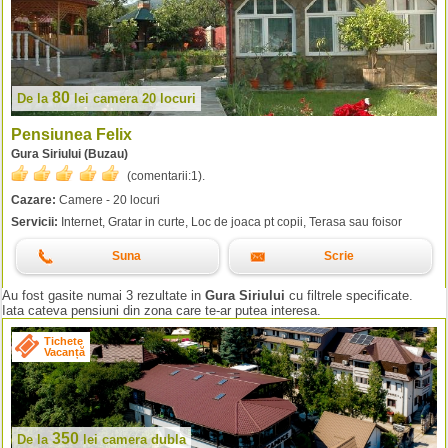
80
De la
lei
camera 20 locuri
Pensiunea Felix
Gura Siriului (Buzau)
(comentarii:
1
).
Cazare:
Camere - 20 locuri
Servicii:
Internet, Gratar in curte, Loc de joaca pt copii, Terasa sau foisor
Suna
Scrie
Au fost gasite numai 3 rezultate in
Gura Siriului
cu filtrele specificate.
Iata cateva pensiuni din zona care te-ar putea interesa.
Tichete
Vacanță
350
De la
lei
camera dubla