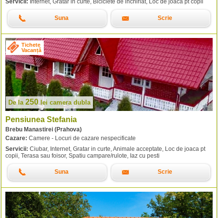
Servicii:
Internet, Gratar in curte, Biciclete de inchiriat, Loc de joaca pt copii
Suna
Scrie
Tichete
Vacanță
250
De la
lei
camera dubla
Pensiunea Stefania
Brebu Manastirei (Prahova)
Cazare:
Camere - Locuri de cazare nespecificate
Servicii:
Ciubar, Internet, Gratar in curte, Animale acceptate, Loc de joaca pt
copii, Terasa sau foisor, Spatiu campare/rulote, Iaz cu pesti
Suna
Scrie