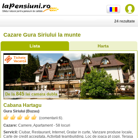
24 rezultate
Cazare Gura Siriului la munte
Lista
Harta
Tichete
Vacanță
845
De la
lei
camera dubla
Cabana Hartagu
Gura Siriului (Buzau)
(comentarii:
6
).
Cazare:
Camere, Apartament - 58 locuri
Servicii:
Ciubar, Restaurant, Internet, Gratar in curte, Vanzare produse locale,
Carte de credit acceptata, Activitati teambuilding, Loc de joaca pt copii, Terasa