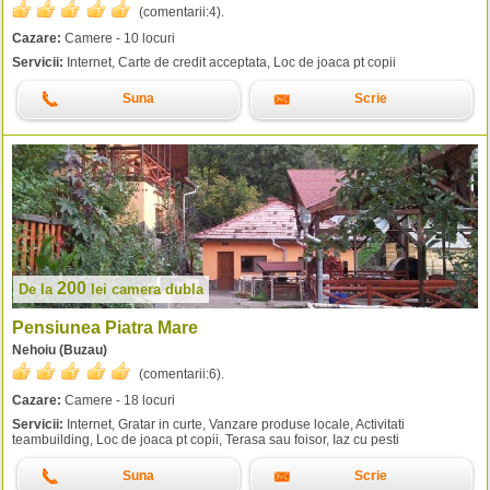
(comentarii:
4
).
Cazare:
Camere - 10 locuri
Servicii:
Internet, Carte de credit acceptata, Loc de joaca pt copii
Suna
Scrie
200
De la
lei
camera dubla
Pensiunea Piatra Mare
Nehoiu (Buzau)
(comentarii:
6
).
Cazare:
Camere - 18 locuri
Servicii:
Internet, Gratar in curte, Vanzare produse locale, Activitati
teambuilding, Loc de joaca pt copii, Terasa sau foisor, Iaz cu pesti
Suna
Scrie