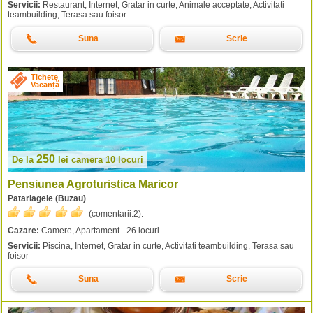
Servicii:
Restaurant, Internet, Gratar in curte, Animale acceptate, Activitati
teambuilding, Terasa sau foisor
Suna
Scrie
Tichete
Vacanță
250
De la
lei
camera 10 locuri
Pensiunea Agroturistica Maricor
Patarlagele (Buzau)
(comentarii:
2
).
Cazare:
Camere, Apartament - 26 locuri
Servicii:
Piscina, Internet, Gratar in curte, Activitati teambuilding, Terasa sau
foisor
Suna
Scrie