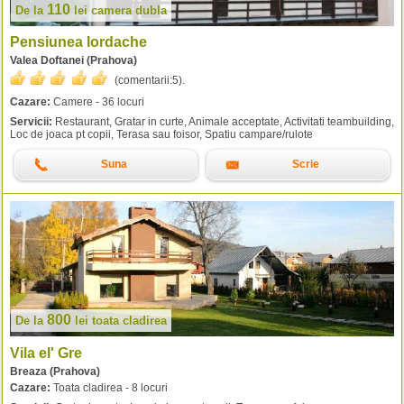
110
De la
lei
camera dubla
Pensiunea Iordache
Valea Doftanei (Prahova)
(comentarii:
5
).
Cazare:
Camere - 36 locuri
Servicii:
Restaurant, Gratar in curte, Animale acceptate, Activitati teambuilding,
Loc de joaca pt copii, Terasa sau foisor, Spatiu campare/rulote
Suna
Scrie
800
De la
lei
toata cladirea
Vila el' Gre
Breaza (Prahova)
Cazare:
Toata cladirea - 8 locuri