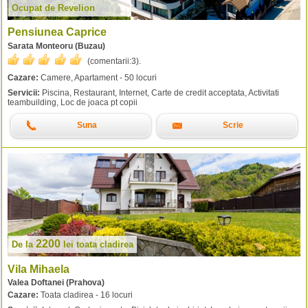
Ocupat de Revelion
Pensiunea Caprice
Sarata Monteoru (Buzau)
(comentarii:
3
).
Cazare:
Camere, Apartament - 50 locuri
Servicii:
Piscina, Restaurant, Internet, Carte de credit acceptata, Activitati
teambuilding, Loc de joaca pt copii
Suna
Scrie
2200
De la
lei
toata cladirea
Vila Mihaela
Valea Doftanei (Prahova)
Cazare:
Toata cladirea - 16 locuri