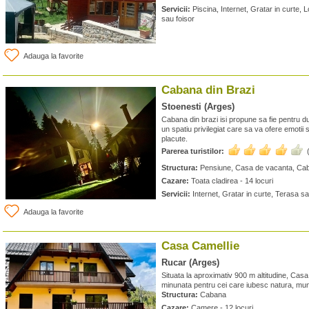
Servicii:
Piscina, Internet, Gratar in curte, 
sau foisor
Adauga la favorite
Cabana din Brazi
Stoenesti (Arges)
Cabana din brazi isi propune sa fie pentru 
un spatiu privilegiat care sa va ofere emotii s
placute.
Parerea turistilor:
Structura:
Pensiune, Casa de vacanta, Ca
Cazare:
Toata cladirea - 14 locuri
Servicii:
Internet, Gratar in curte, Terasa sa
Adauga la favorite
Casa Camellie
Rucar (Arges)
Situata la aproximativ 900 m altitudine, Casa
minunata pentru cei care iubesc natura, munti
Structura:
Cabana
Cazare:
Camere - 12 locuri