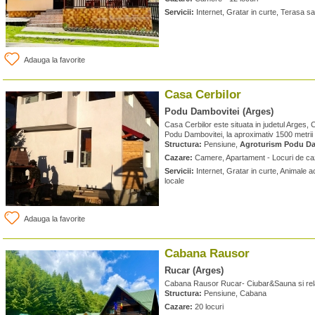
Servicii:
Internet, Gratar in curte, Terasa sa
Adauga la favorite
Casa Cerbilor
Podu Dambovitei (Arges)
Casa Cerbilor este situata in judetul Arges
Podu Dambovitei, la aproximativ 1500 metri
Structura:
Pensiune,
Agroturism Podu Da
Cazare:
Camere, Apartament - Locuri de ca
Servicii:
Internet, Gratar in curte, Animale
locale
Adauga la favorite
Cabana Rausor
Rucar (Arges)
Cabana Rausor Rucar- Ciubar&Sauna si rela
Structura:
Pensiune, Cabana
Cazare:
20 locuri