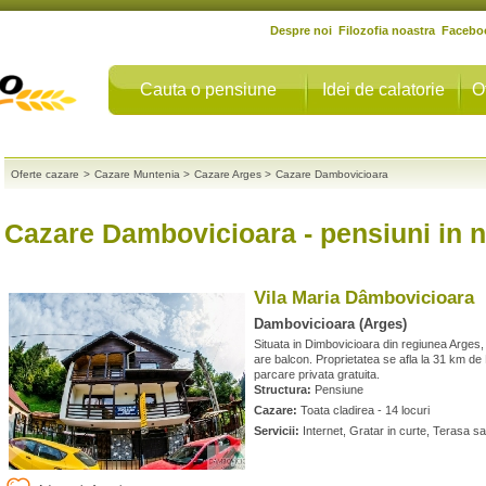
Despre noi
Filozofia noastra
Facebo
Cauta o pensiune
Idei de calatorie
O
Oferte cazare
>
Cazare Muntenia
>
Cazare Arges
>
Cazare Dambovicioara
Cazare Dambovicioara
- pensiuni in 
Vila Maria Dâmbovicioara
Dambovicioara (Arges)
Situata in Dimbovicioara din regiunea Arges
are balcon. Proprietatea se afla la 31 km de
parcare privata gratuita.
Structura:
Pensiune
Cazare:
Toata cladirea - 14 locuri
Servicii:
Internet, Gratar in curte, Terasa sa