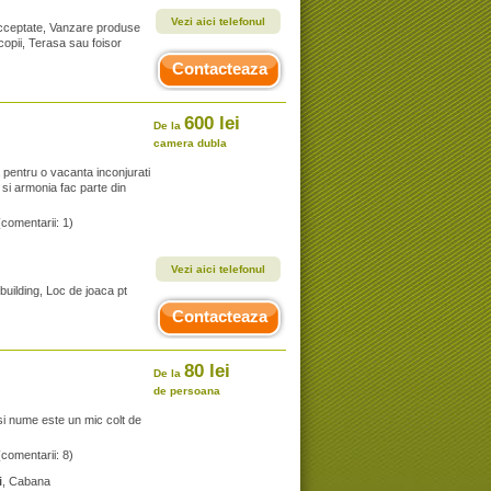
Vezi aici telefonul
 acceptate, Vanzare produse
 copii, Terasa sau foisor
Contacteaza
600 lei
De la
camera dubla
a pentru o vacanta inconjurati
 si armonia fac parte din
(comentarii: 1)
Vezi aici telefonul
building, Loc de joaca pt
Contacteaza
80 lei
De la
de persoana
si nume este un mic colt de
(comentarii: 8)
i
, Cabana