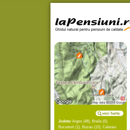
vezi harta
Judete:
Arges
(48),
Braila
(0),
Bucuresti
(1),
Buzau
(15),
Calarasi