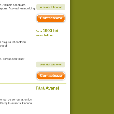
te, Animale acceptate,
Vezi aici telefonul
tata, Activitati teambuilding,
Contacteaza
1900 lei
De la
toata cladirea
 asigura tot confortul
moase!
te, Terasa sau foisor
Vezi aici telefonul
Contacteaza
Fără Avans!
montan cu aer curat, un loc
e Barajul Rausor si Cabana