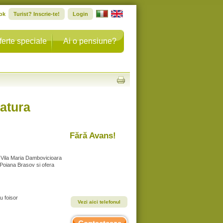
ok
Turist? Inscrie-te!
Login
ferte speciale
Ai o pensiune?
natura
Fără Avans!
, Vila Maria Dambovicioara
 Poiana Brasov si ofera
u foisor
Vezi aici telefonul