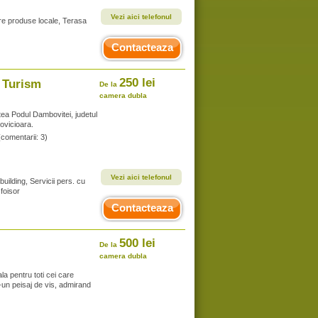
Vezi aici telefonul
re produse locale, Terasa
Contacteaza
250 lei
e Turism
De la
camera dubla
atea Podul Dambovitei, judetul
ovicioara.
(comentarii: 3)
Vezi aici telefonul
building, Servicii pers. cu
 foisor
Contacteaza
500 lei
De la
camera dubla
a pentru toti cei care
-un peisaj de vis, admirand