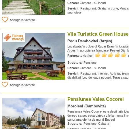
Cazare:
Camere - 42 locuri
Servicii:
Restaurant, Gratar in curte, Vanza
sau foisor
Adauga la favorite
Vila Turistica Green Hous
Tichete
Vacanță
Podu Dambovitei (Arges)
Localizata în culoarul Rucar Bran, în localit
Arges în apropierea faimoasei Pesteri Dâmb
Parerea turistilor:
Structura:
Pensiune
Cazare:
Camere - 50 locuri
Servicii:
Restaurant, Internet, Activitati team
disabilitati, Loc de joaca pt copii, Terasa sau
Adauga la favorite
Pensiunea Valea Cocorei
Moroieni (Dambovita)
Pensiunea Valea Cocorei este destinatia ideal
doresc sa petreaca cateva zile la munte intr
panorama oferita de muntii Bucegi.
Structura:
Pensiune, Cabana