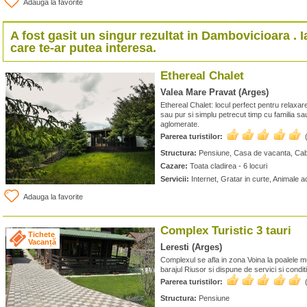
Adauga la favorite
A fost gasit un singur rezultat in
Dambovicioara
. 
care te-ar putea interesa.
Ethereal Chalet
Valea Mare Pravat (Arges)
Ethereal Chalet: locul perfect pentru relaxare 
sau pur si simplu petrecut timp cu familia sa
aglomerate.
Parerea turistilor:
Structura:
Pensiune, Casa de vacanta, Ca
Cazare:
Toata cladirea - 6 locuri
Servicii:
Internet, Gratar in curte, Animale 
Adauga la favorite
Complex Turistic 3 tauri
Tichete
Vacanță
Leresti (Arges)
Complexul se afla in zona Voina la poalele m
barajul Riusor si dispune de servici si cond
Parerea turistilor:
Structura:
Pensiune