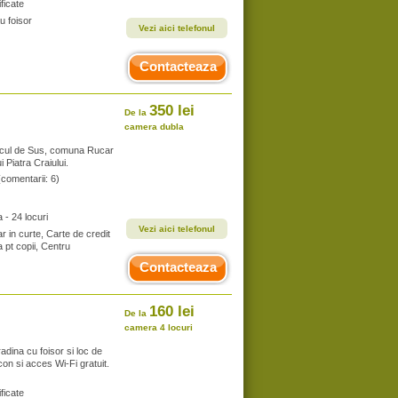
ficate
u foisor
Vezi aici telefonul
Contacteaza
350 lei
De la
camera dubla
ticul de Sus, comuna Rucar
 Piatra Craiului.
(comentarii: 6)
- 24 locuri
Vezi aici telefonul
r in curte, Carte de credit
a pt copii, Centru
Contacteaza
160 lei
De la
camera 4 locuri
dina cu foisor si loc de
on si acces Wi-Fi gratuit.
ficate