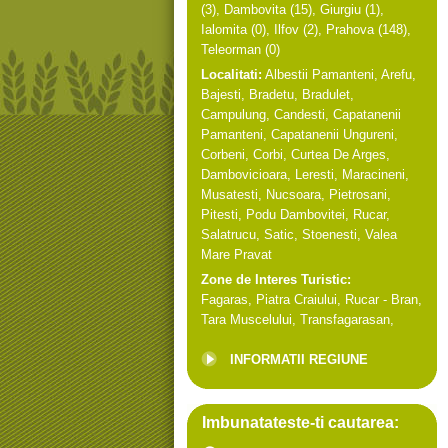
(3),
Dambovita
(15),
Giurgiu
(1),
Ialomita
(0),
Ilfov
(2),
Prahova
(148),
Teleorman
(0)
Localitati:
Albestii Pamanteni
,
Arefu
,
Bajesti
,
Bradetu
,
Bradulet
,
Campulung
,
Candesti
,
Capatanenii
Pamanteni
,
Capatanenii Ungureni
,
Corbeni
,
Corbi
,
Curtea De Arges
,
Dambovicioara
,
Leresti
,
Maracineni
,
Musatesti
,
Nucsoara
,
Pietrosani
,
Pitesti
,
Podu Dambovitei
,
Rucar
,
Salatrucu
,
Satic
,
Stoenesti
,
Valea
Mare Pravat
Zone de Interes Turistic:
Fagaras
,
Piatra Craiului
,
Rucar - Bran
,
Tara Muscelului
,
Transfagarasan
,
INFORMATII REGIUNE
Imbunatateste-ti cautarea: