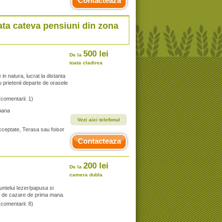
Contacteaza
Iata cateva pensiuni din zona
500 lei
De la
toata cladirea
in natura, lucrat la distanta
u prietenii departe de orasele
(comentarii: 1)
bana
Vezi aici telefonul
acceptate, Terasa sau foisor
Contacteaza
200 lei
De la
camera dubla
untelui Iezer/papusa si
iti de cazare de prima mana.
(comentarii: 8)