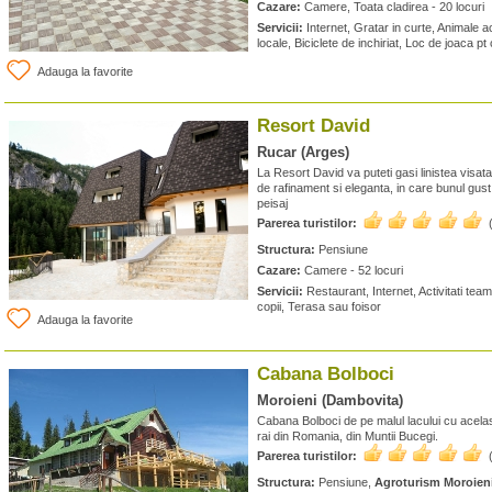
Cazare:
Camere, Toata cladirea - 20 locuri
Servicii:
Internet, Gratar in curte, Animale
locale, Biciclete de inchiriat, Loc de joaca pt
Adauga la favorite
Resort David
Rucar (Arges)
La Resort David va puteti gasi linistea visat
de rafinament si eleganta, in care bunul gust
peisaj
Parerea turistilor:
Structura:
Pensiune
Cazare:
Camere - 52 locuri
Servicii:
Restaurant, Internet, Activitati team
copii, Terasa sau foisor
Adauga la favorite
Cabana Bolboci
Moroieni (Dambovita)
Cabana Bolboci de pe malul lacului cu acela
rai din Romania, din Muntii Bucegi.
Parerea turistilor:
Structura:
Pensiune,
Agroturism Moroien