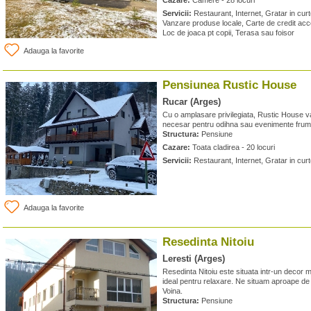
Cazare:
Camere - 28 locuri
Servicii:
Restaurant, Internet, Gratar in cur
Vanzare produse locale, Carte de credit accep
Loc de joaca pt copii, Terasa sau foisor
Adauga la favorite
Pensiunea Rustic House
Rucar (Arges)
Cu o amplasare privilegiata, Rustic House va
necesar pentru odihna sau evenimente fru
Structura:
Pensiune
Cazare:
Toata cladirea - 20 locuri
Servicii:
Restaurant, Internet, Gratar in cur
Adauga la favorite
Resedinta Nitoiu
Leresti (Arges)
Resedinta Nitoiu este situata intr-un decor 
ideal pentru relaxare. Ne situam aproape d
Voina.
Structura:
Pensiune