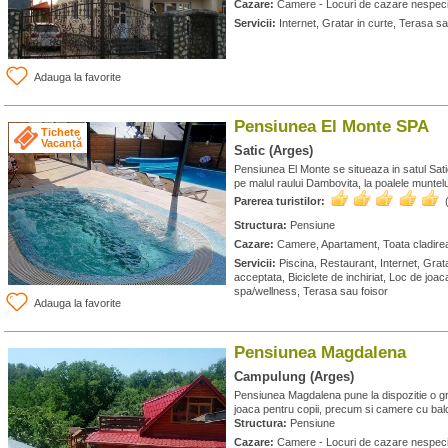
Cazare:
Camere - Locuri de cazare nespeci
Servicii:
Internet, Gratar in curte, Terasa sa
Adauga la favorite
Pensiunea El Monte SPA
Tichete
Vacanță
Satic (Arges)
Pensiunea El Monte se situeaza in satul Sa
pe malul raului Dambovita, la poalele muntelui
Parerea turistilor:
Structura:
Pensiune
Cazare:
Camere, Apartament, Toata cladirea 
Servicii:
Piscina, Restaurant, Internet, Grata
acceptata, Biciclete de inchiriat, Loc de joac
spa/wellness, Terasa sau foisor
Adauga la favorite
Pensiunea Magdalena
Campulung (Arges)
Pensiunea Magdalena pune la dispozitie o gra
joaca pentru copii, precum si camere cu balc
Structura:
Pensiune
Cazare:
Camere - Locuri de cazare nespeci