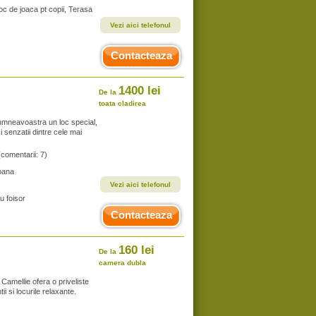
Loc de joaca pt copii, Terasa
Vezi aici telefonul
Contacteaza
1400 lei
De la
toata cladirea
dumneavoastra un loc special,
i senzatii dintre cele mai
(comentarii: 7)
bana
Vezi aici telefonul
u foisor
Contacteaza
160 lei
De la
camera dubla
 Camellie ofera o priveliste
i si locurile relaxante.