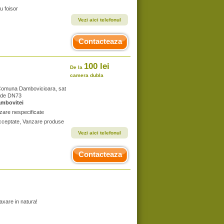
u foisor
Vezi aici telefonul
Contacteaza
100 lei
De la
camera dubla
, Comuna Dambovicioara, sat
i de DN73
mbovitei
zare nespecificate
 acceptate, Vanzare produse
Vezi aici telefonul
Contacteaza
xare in natura!