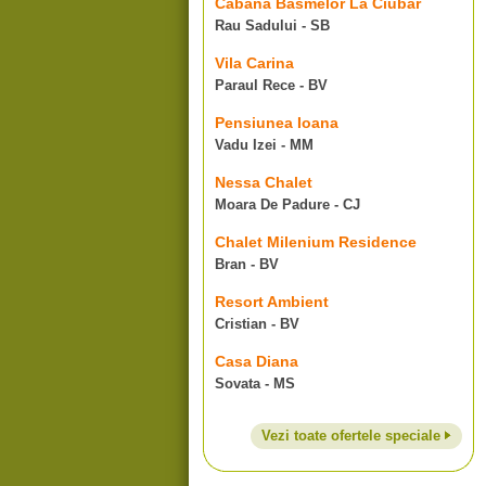
Cabana Basmelor La Ciubar
Rau Sadului - SB
Vila Carina
Paraul Rece - BV
Pensiunea Ioana
Vadu Izei - MM
Nessa Chalet
Moara De Padure - CJ
Chalet Milenium Residence
Bran - BV
Resort Ambient
Cristian - BV
Casa Diana
Sovata - MS
Vezi toate ofertele speciale