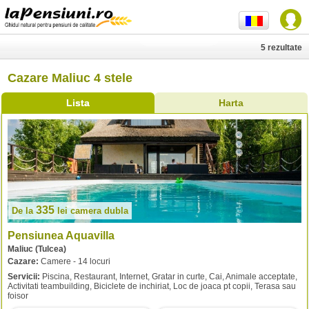
5 rezultate
Cazare Maliuc 4 stele
Lista
Harta
335
De la
lei
camera dubla
Pensiunea Aquavilla
Maliuc (Tulcea)
Cazare:
Camere - 14 locuri
Servicii:
Piscina, Restaurant, Internet, Gratar in curte, Cai, Animale acceptate,
Activitati teambuilding, Biciclete de inchiriat, Loc de joaca pt copii, Terasa sau
foisor