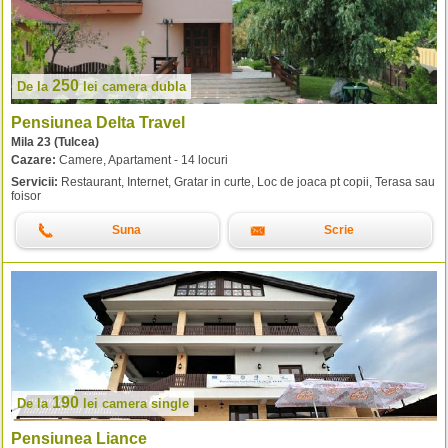
250
De la
lei
camera dubla
Pensiunea Delta Travel
Mila 23 (Tulcea)
Cazare:
Camere, Apartament - 14 locuri
Servicii:
Restaurant, Internet, Gratar in curte, Loc de joaca pt copii, Terasa sau
foisor
Suna
Scrie
190
De la
lei
camera single
Pensiunea Liance