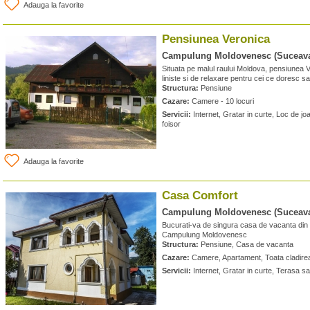
Adauga la favorite
Pensiunea Veronica
Campulung Moldovenesc (Suceav
Situata pe malul raului Moldova, pensiunea 
liniste si de relaxare pentru cei ce doresc sa 
Structura:
Pensiune
Cazare:
Camere - 10 locuri
Servicii:
Internet, Gratar in curte, Loc de jo
foisor
Adauga la favorite
Casa Comfort
Campulung Moldovenesc (Suceav
Bucurati-va de singura casa de vacanta din in
Campulung Moldovenesc
Structura:
Pensiune, Casa de vacanta
Cazare:
Camere, Apartament, Toata cladirea 
Servicii:
Internet, Gratar in curte, Terasa sa