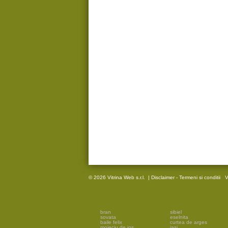
© 2026 Vitrina Web s.r.l.
|
Disclaimer - Termeni si conditii
V
bran
sibiel
sovata
eselnita
baile felix
curtea de arges
moieciu de jos
iasi