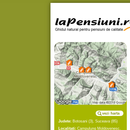
vezi harta
Judete:
Botosani
(3),
Suceava
(85)
Localitati:
Campulung Moldovenesc
,