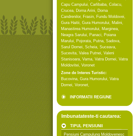
Capu Campului
,
Carlibaba
,
Colacu
,
Crucea
,
Dorna Arini
,
Dorna
Candrenilor
,
Frasin
,
Fundu Moldovei
,
Gura Haitii
,
Gura Humorului
,
Malini
,
Manastirea Humorului
,
Marginea
,
Neagra Sarului
,
Panaci
,
Poiana
Marului
,
Pojorata
,
Putna
,
Sadova
,
Sarul Dornei
,
Scheia
,
Suceava
,
Sucevita
,
Valea Putnei
,
Valeni
Stanisoara
,
Vama
,
Vatra Dornei
,
Vatra
Moldovitei
,
Voronet
Zone de Interes Turistic:
Bucovina
,
Gura Humorului
,
Vatra
Dornei
,
Voronet
,
INFORMATII REGIUNE
Imbunatateste-ti cautarea:
TIPUL PENSIUNII
Pensiuni Campulung Moldovenesc