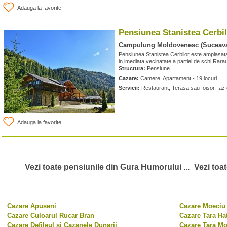
Adauga la favorite
Pensiunea Stanistea Cerbi
Campulung Moldovenesc (Suceav
Pensiunea Stanistea Cerbilor este amplasata
in imediata vecinatate a partiei de schi Rara
Structura:
Pensiune
Cazare:
Camere, Apartament - 19 locuri
Servicii:
Restaurant, Terasa sau foisor, Iaz 
Adauga la favorite
Vezi toate pensiunile din Gura Humorului ...
Vezi toa
Cazare Apuseni
Cazare Moeciu 
Cazare Culoarul Rucar Bran
Cazare Tara Ha
Cazare Defileul si Cazanele Dunarii
Cazare Tara Mo