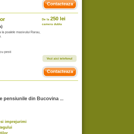
Contacteaza
250 lei
lor
De la
camera dubla
a)
 la poalele masivului Rarau,
u.
cu pesti
Vezi aici telefonul
Contacteaza
te pensiunile din Bucovina ...
si imprejurimi
tegului
tilor