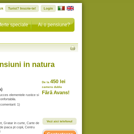
ok
Turist? Inscrie-te!
Login
ferte speciale
Ai o pensiune?
nsiuni in natura
450 lei
De la
camera dubla
a)
Fără Avans!
cces elementele rustice si
onfortabila.
(comentarii: 1)
Vezi aici telefonul
t, Gratar in curte, Carte de
 de joaca pt copii, Centru
i