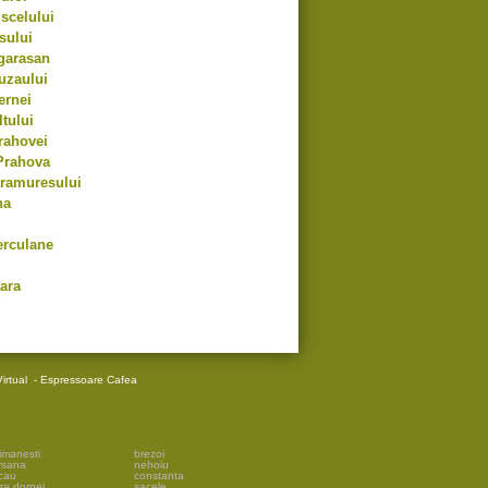
scelului
sului
garasan
uzaului
ernei
tului
rahovei
Prahova
aramuresului
na
erculane
ara
irtual
-
Espressoare Cafea
imanesti
brezoi
rsana
nehoiu
cau
constanta
ra dornei
sacele