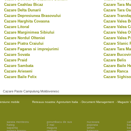
Cazare Ceahlau Bicaz
Cazare Tara Mu
Cazare Delta Dunarii
Cazare Tara Oa
Cazare Depresiunea Brasovului
Cazare Transfa
Cazare Harghita Covasna
Cazare Valea B
Cazare Litoral
Cazare Valea C
Cazare Marginimea Sibiului
Cazare Valea Ol
Cazare Nordul Olteniei
Cazare Valea P
Cazare Piatra Craiului
Cazare Slanic 
Cazare Fagaras si imprejurimi
Cazare Tara M
Cazare Sovata
Cazare Bucovi
Cazare Praid
Cazare Belis
Cazare Sambata
Cazare Baile H
Cazare Arieseni
Cazare Ranca
Cazare Baile Felix
Cazare Sighiso
Cazare Paste Campulung Moldovenesc
ersiune mobile
Reteaua noastra:
Agroturism Italia
-
Document Management
-
Magazin V
sarata monteoru
porumbacu de sus
nucsoara
cal
hateg
2 mai
pojorata
ba
sapanta
magura
simon
ba
poiana brasov
rasinari
baisoara
vat