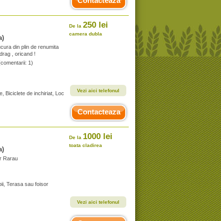
Contacteaza
250 lei
De la
camera dubla
a)
cura din plin de renumita
drag , oricand !
(comentarii: 1)
Vezi aici telefonul
, Biciclete de inchiriat, Loc
Contacteaza
1000 lei
De la
toata cladirea
a)
or Rarau
ii, Terasa sau foisor
Vezi aici telefonul