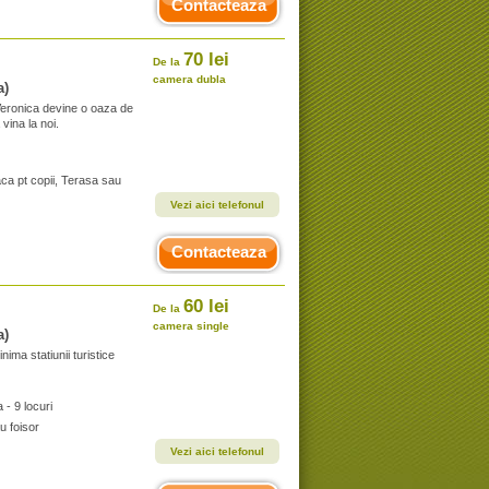
Contacteaza
70 lei
De la
camera dubla
a)
Veronica devine o oaza de
vina la noi.
aca pt copii, Terasa sau
Vezi aici telefonul
Contacteaza
60 lei
De la
camera single
a)
ima statiunii turistice
- 9 locuri
u foisor
Vezi aici telefonul