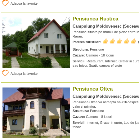
Adauga la favorite
Pensiunea Rustica
Campulung Moldovenesc (Suceav
Pensiune situata pe drumul de picior catre 
Rarau.
Parerea turistilor:
Structura:
Pensiune
Cazare:
Camere - 18 locuri
Servicii:
Restaurant, Internet, Gratar in cur
sau foisor, Spatiu campare/rulote
Adauga la favorite
Pensiunea Oltea
Campulung Moldovenesc (Suceav
Pensiunea Oltea va asteapta sa-i fiti oaspeti
calm si primitor.
Structura:
Pensiune
Cazare:
Camere - 8 locuri
Servicii:
Internet, Gratar in curte, Loc de jo
foisor