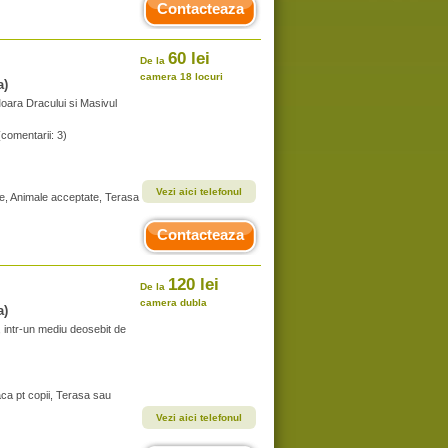
Contacteaza
60 lei
De la
camera 18 locuri
a)
Moara Dracului si Masivul
(comentarii: 3)
Vezi aici telefonul
te, Animale acceptate, Terasa
Contacteaza
120 lei
De la
camera dubla
a)
, intr-un mediu deosebit de
aca pt copii, Terasa sau
Vezi aici telefonul