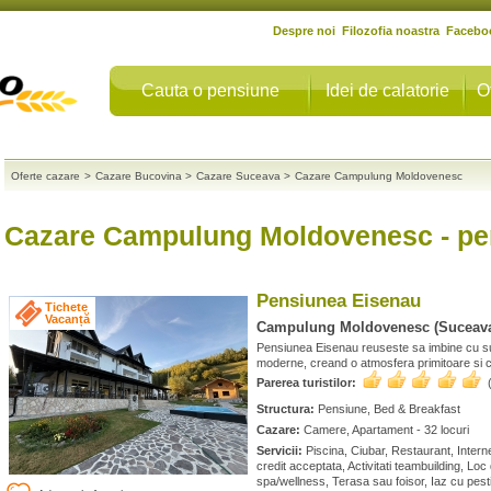
Despre noi
Filozofia noastra
Facebo
Cauta o pensiune
Idei de calatorie
O
Oferte cazare
>
Cazare Bucovina
>
Cazare Suceava
>
Cazare Campulung Moldovenesc
Cazare Campulung Moldovenesc
- pe
Pensiunea Eisenau
Tichete
Vacanță
Campulung Moldovenesc (Suceav
Pensiunea Eisenau reuseste sa imbine cu su
moderne, creand o atmosfera primitoare si c
Parerea turistilor:
Structura:
Pensiune, Bed & Breakfast
Cazare:
Camere, Apartament - 32 locuri
Servicii:
Piscina, Ciubar, Restaurant, Interne
credit acceptata, Activitati teambuilding, Loc
spa/wellness, Terasa sau foisor, Iaz cu pest