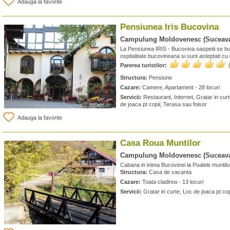
Adauga la favorite
Pensiunea Iris Bucovina
Campulung Moldovenesc (Suceav
La Pensiunea IRIS - Bucovina oaspetii se bu
ospitalitate bucovineana si sunt asteptati cu 
Parerea turistilor:
Structura:
Pensiune
Cazare:
Camere, Apartament - 28 locuri
Servicii:
Restaurant, Internet, Gratar in curte
de joaca pt copii, Terasa sau foisor
Adauga la favorite
Casa Roua Muntilor
Campulung Moldovenesc (Suceav
Cabana in inima Bucovinei la Poalele muntil
Structura:
Casa de vacanta
Cazare:
Toata cladirea - 13 locuri
Servicii:
Gratar in curte, Loc de joaca pt cop