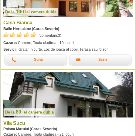
100
De la
lei
camera dubla
Casa Bianca
Baile Herculane (Caras Severin)
(comentarii:
3
).
Cazare:
Camere, Toata cladirea - 10 locuri
Servicii:
Gratar in curte, Loc de joaca pt copii, Terasa sau foisor
Suna
Scrie
80
De la
lei
camera dubla
Vila Sucu
Poiana Marului (Caras Severin)
Cazare:
Camere, Toata cladirea - 21 locuri