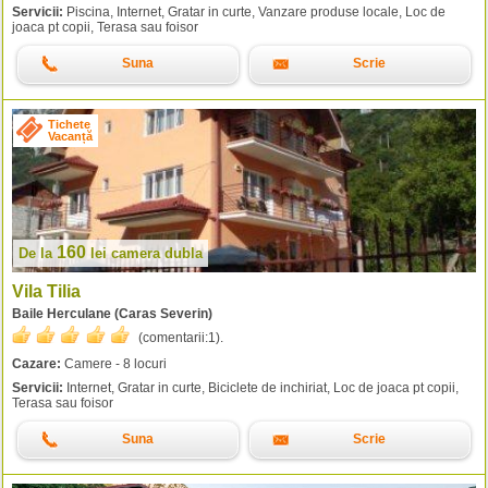
Servicii:
Piscina, Internet, Gratar in curte, Vanzare produse locale, Loc de
joaca pt copii, Terasa sau foisor
Suna
Scrie
Tichete
Vacanță
160
De la
lei
camera dubla
Vila Tilia
Baile Herculane (Caras Severin)
(comentarii:
1
).
Cazare:
Camere - 8 locuri
Servicii:
Internet, Gratar in curte, Biciclete de inchiriat, Loc de joaca pt copii,
Terasa sau foisor
Suna
Scrie