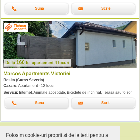
Suna
Scrie
Tichete
Vacanță
160
De la
lei
apartament 4 locuri
Marcos Apartments Victoriei
Resita (Caras Severin)
Cazare:
Apartament - 12 locuri
Servicii:
Internet, Animale acceptate, Biciclete de inchiriat, Terasa sau foisor
Suna
Scrie
Folosim cookie-uri proprii si de la terti pentru a