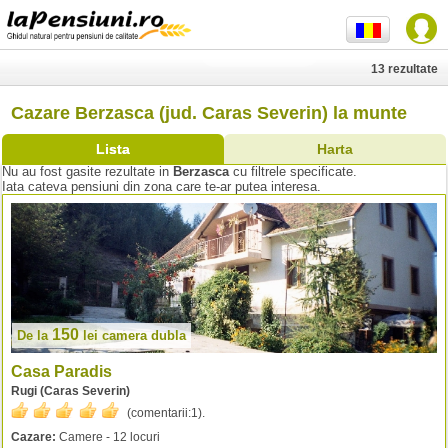
13 rezultate
Cazare Berzasca (jud. Caras Severin) la munte
Lista
Harta
Nu au fost gasite rezultate in
Berzasca
cu filtrele specificate.
Iata cateva pensiuni din zona care te-ar putea interesa.
150
De la
lei
camera dubla
Casa Paradis
Rugi (Caras Severin)
(comentarii:
1
).
Cazare:
Camere - 12 locuri