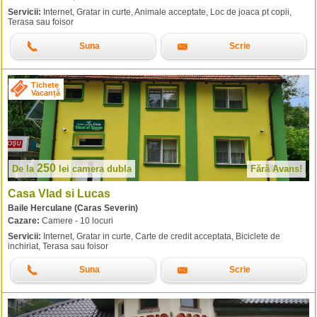
Servicii:
Internet, Gratar in curte, Animale acceptate, Loc de joaca pt copii,
Terasa sau foisor
Suna
Scrie
Tichete
Vacanță
250
De la
lei
camera dubla
Fără Avans!
Casa Vlad si Lucas
Baile Herculane (Caras Severin)
Cazare:
Camere - 10 locuri
Servicii:
Internet, Gratar in curte, Carte de credit acceptata, Biciclete de
inchiriat, Terasa sau foisor
Suna
Scrie