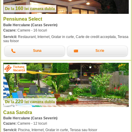
160
De la
lei
camera dubla
Pensiunea Select
Baile Herculane (Caras Severin)
Cazare:
Camere - 16 locuri
Servicii:
Restaurant, Internet, Gratar in curte, Carte de credit acceptata, Terasa
sau foisor
Suna
Scrie
Tichete
Vacanță
220
De la
lei
camera dubla
Casa Sandra
Baile Herculane (Caras Severin)
Cazare:
Camere - 12 locuri
Servicii:
Piscina, Internet, Gratar in curte, Terasa sau foisor