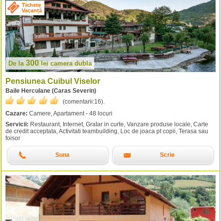
Tichete
Vacanță
300
De la
lei
camera dubla
Pensiunea Cuibul Viselor
Baile Herculane (Caras Severin)
(comentarii:
16
).
Cazare:
Camere, Apartament - 48 locuri
Servicii:
Restaurant, Internet, Gratar in curte, Vanzare produse locale, Carte
de credit acceptata, Activitati teambuilding, Loc de joaca pt copii, Terasa sau
foisor
Suna
Scrie