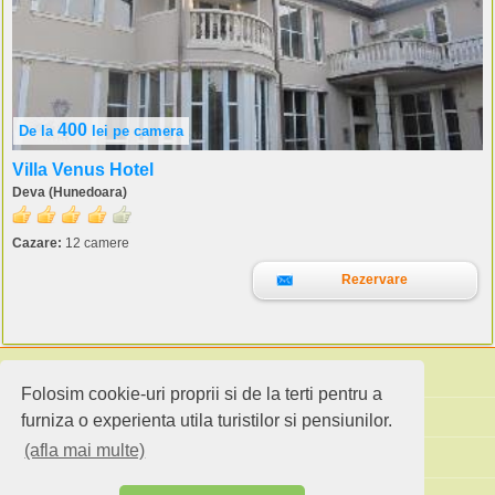
400
De la
lei
pe camera
Villa Venus Hotel
Deva (Hunedoara)
Cazare:
12 camere
Rezervare
Folosim cookie-uri proprii si de la terti pentru a
Cauta pensiuni
furniza o experienta utila turistilor si pensiunilor.
(afla mai multe)
Idei de calatorie