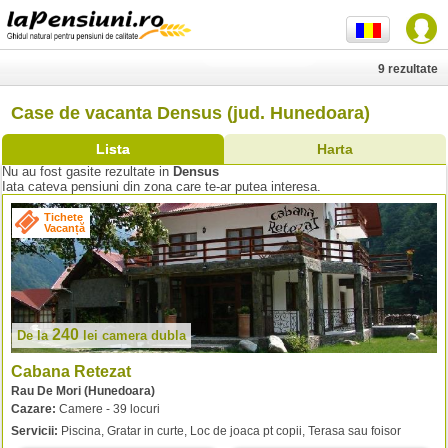
9 rezultate
Case de vacanta Densus (jud. Hunedoara)
Lista
Harta
Nu au fost gasite rezultate in
Densus
Iata cateva pensiuni din zona care te-ar putea interesa.
Tichete
Vacanță
240
De la
lei
camera dubla
Cabana Retezat
Rau De Mori (Hunedoara)
Cazare:
Camere - 39 locuri
Servicii:
Piscina, Gratar in curte, Loc de joaca pt copii, Terasa sau foisor