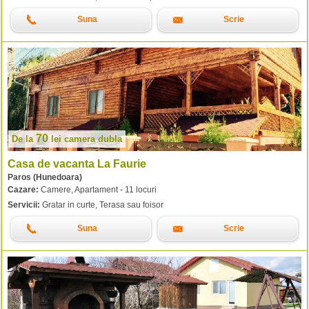
Suna
Scrie
70
De la
lei
camera dubla
Casa de vacanta La Faurie
Paros (Hunedoara)
Cazare:
Camere, Apartament - 11 locuri
Servicii:
Gratar in curte, Terasa sau foisor
Suna
Scrie