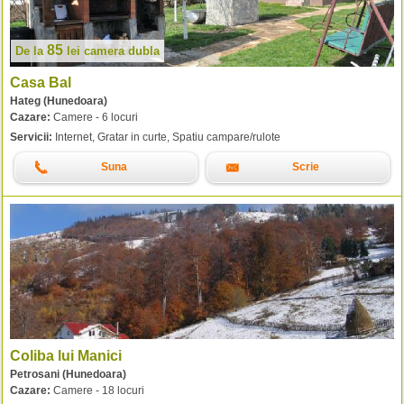
85
De la
lei
camera dubla
Casa Bal
Hateg (Hunedoara)
Cazare:
Camere - 6 locuri
Servicii:
Internet, Gratar in curte, Spatiu campare/rulote
Suna
Scrie
Coliba lui Manici
Petrosani (Hunedoara)
Cazare:
Camere - 18 locuri