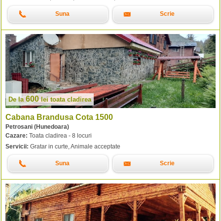
Suna
Scrie
600
De la
lei
toata cladirea
Cabana Brandusa Cota 1500
Petrosani (Hunedoara)
Cazare:
Toata cladirea - 8 locuri
Servicii:
Gratar in curte, Animale acceptate
Suna
Scrie