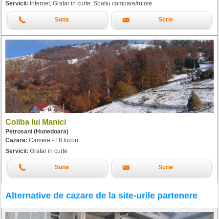
Servicii:
Internet, Gratar in curte, Spatiu campare/rulote
Suna
Scrie
Coliba lui Manici
Petrosani (Hunedoara)
Cazare:
Camere - 18 locuri
Servicii:
Gratar in curte
Suna
Scrie
Alternative de cazare de la site-urile partenere