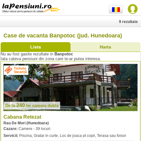
9 rezultate
Case de vacanta Banpotoc (jud. Hunedoara)
Lista
Harta
Nu au fost gasite rezultate in
Banpotoc
Iata cateva pensiuni din zona care te-ar putea interesa.
Tichete
Vacanță
240
De la
lei
camera dubla
Cabana Retezat
Rau De Mori (Hunedoara)
Cazare:
Camere - 39 locuri
Servicii:
Piscina, Gratar in curte, Loc de joaca pt copii, Terasa sau foisor