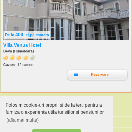
400
De la
lei
pe camera
Villa Venus Hotel
Deva (Hunedoara)
Cazare:
12 camere
Rezervare
Folosim cookie-uri proprii si de la terti pentru a
Cauta pensiuni
furniza o experienta utila turistilor si pensiunilor.
(afla mai multe)
Idei de calatorie