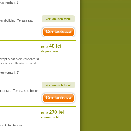
(comentarii: 1)
Vezi aici telefonul
 teambuilding, Terasa sau
Contacteaza
40 lei
De la
de persoana
 drept o oaza de verdeata si
inatie de albastru si verde!
(comentarii: 1)
Vezi aici telefonul
acceptate, Terasa sau foisor
Contacteaza
270 lei
De la
camera dubla
in Delta Dunarii.