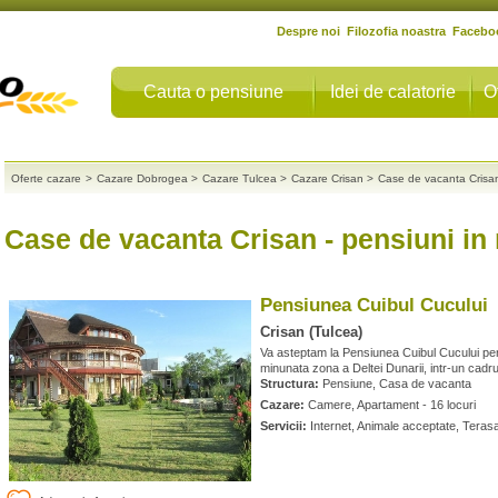
Despre noi
Filozofia noastra
Facebo
Cauta o pensiune
Idei de calatorie
O
Oferte cazare
>
Cazare Dobrogea
>
Cazare Tulcea
>
Cazare Crisan
>
Case de vacanta Crisa
Case de vacanta Crisan
- pensiuni in
Pensiunea Cuibul Cucului
Crisan (Tulcea)
Va asteptam la Pensiunea Cuibul Cucului pent
minunata zona a Deltei Dunarii, intr-un cadru
Structura:
Pensiune, Casa de vacanta
Cazare:
Camere, Apartament - 16 locuri
Servicii:
Internet, Animale acceptate, Terasa