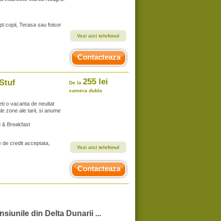
t copii, Terasa sau foisor
Vezi aici telefonul
Contacteaza
255 lei
Stuf
De la
camera dubla
ti o vacanta de neuitat
ale zone ale tarii, si anume
 & Breakfast
e de credit acceptata,
Vezi aici telefonul
Contacteaza
nsiunile din Delta Dunarii ...