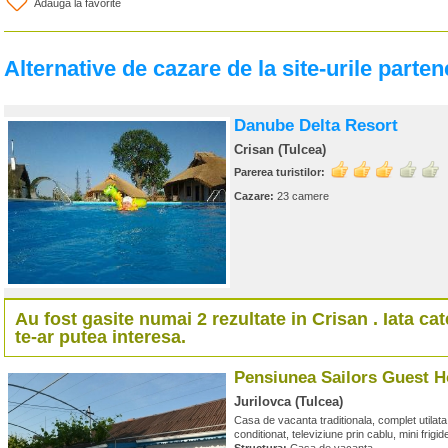
Adauga la favorite
Alternative de cazare de la site-urile parten
Danube Delta Resort
Crisan (Tulcea)
Parerea turistilor:
Cazare:
23 camere
Au fost gasite numai 2 rezultate in
Crisan
. Iata ca
te-ar putea interesa.
Pensiunea Sailors Guest 
Jurilovca (Tulcea)
Casa de vacanta traditionala, complet utilata,
conditionat, televiziune prin cablu, mini frigid