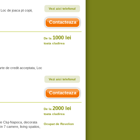
Vezi aici telefonul
Loc de joaca pt copii,
Contacteaza
1000 lei
De la
toata cladirea
arte de credit acceptata, Loc
Vezi aici telefonul
Contacteaza
2000 lei
De la
toata cladirea
m de Cluj-Napoca, decorata
Ocupat de Revelion
in 7 camere, living spatios,