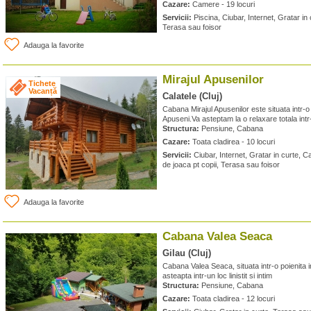
Cazare:
Camere - 19 locuri
Servicii:
Piscina, Ciubar, Internet, Gratar in 
Terasa sau foisor
Adauga la favorite
Mirajul Apusenilor
Tichete
Vacanță
Calatele (Cluj)
Cabana Mirajul Apusenilor este situata intr-o 
Apuseni.Va asteptam la o relaxare totala int
Structura:
Pensiune, Cabana
Cazare:
Toata cladirea - 10 locuri
Servicii:
Ciubar, Internet, Gratar in curte, C
de joaca pt copii, Terasa sau foisor
Adauga la favorite
Cabana Valea Seaca
Gilau (Cluj)
Cabana Valea Seaca, situata intr-o poienita 
asteapta intr-un loc linistit si intim
Structura:
Pensiune, Cabana
Cazare:
Toata cladirea - 12 locuri