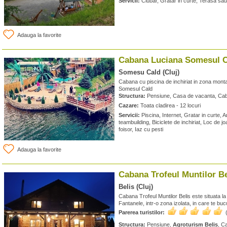
Servicii:
Ciubar, Gratar in curte, Terasa sau
Adauga la favorite
Cabana Luciana Somesul C
Somesu Cald (Cluj)
Cabana cu piscina de inchiriat in zona montan
Somesul Cald
Structura:
Pensiune, Casa de vacanta, Ca
Cazare:
Toata cladirea - 12 locuri
Servicii:
Piscina, Internet, Gratar in curte, A
teambuilding, Biciclete de inchiriat, Loc de j
foisor, Iaz cu pesti
Adauga la favorite
Cabana Trofeul Muntilor Be
Belis (Cluj)
Cabana Trofeul Muntilor Belis este situata la
Fantanele, intr-o zona izolata, in care te bucu
Parerea turistilor:
Structura:
Pensiune,
Agroturism Belis
, C