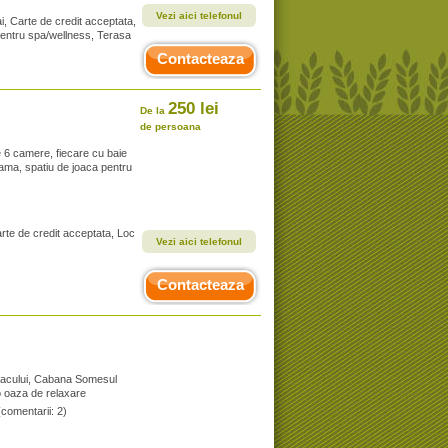
Vezi aici telefonul
ai, Carte de credit acceptata,
, Centru spa/wellness, Terasa
Contacteaza
250 lei
De la
de persoana
6 camere, fiecare cu baie
crama, spatiu de joaca pentru
arte de credit acceptata, Loc
Vezi aici telefonul
Contacteaza
l lacului, Cabana Somesul
 o oaza de relaxare
(comentarii: 2)