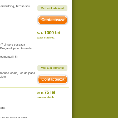
 teambuilding, Terasa sau
Vezi aici telefonul
Contacteaza
1000 lei
De la
toata cladirea
km7 dinspre soseaua
 Draganul, pe un teren de
(comentarii: 6)
Vezi aici telefonul
produse locale, Loc de joaca
ulote
Contacteaza
75 lei
De la
camera dubla
bana
Loc de joaca pt copii,