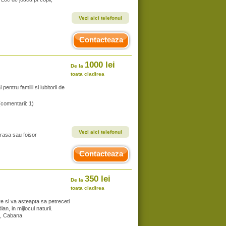
Vezi aici telefonul
Contacteaza
1000 lei
De la
toata cladirea
ntru familii si iubitorii de
(comentarii: 1)
Vezi aici telefonul
erasa sau foisor
Contacteaza
350 lei
De la
toata cladirea
e si va asteapta sa petreceti
an, in mijlocul naturii.
, Cabana