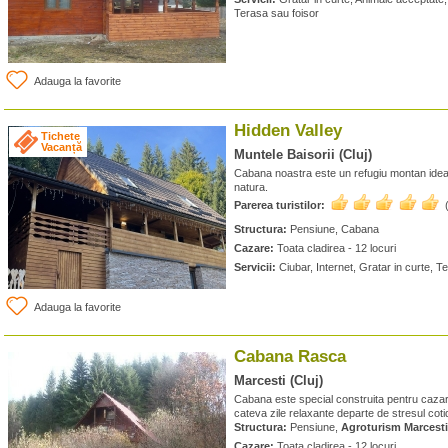
Terasa sau foisor
Adauga la favorite
Hidden Valley
Tichete
Vacanță
Muntele Baisorii (Cluj)
Cabana noastra este un refugiu montan ideal pe
natura.
Parerea turistilor:
Structura:
Pensiune, Cabana
Cazare:
Toata cladirea - 12 locuri
Servicii:
Ciubar, Internet, Gratar in curte, T
Adauga la favorite
Cabana Rasca
Marcesti (Cluj)
Cabana este special construita pentru cazar
cateva zile relaxante departe de stresul cotidi
Structura:
Pensiune,
Agroturism Marcesti
Cazare:
Toata cladirea - 12 locuri