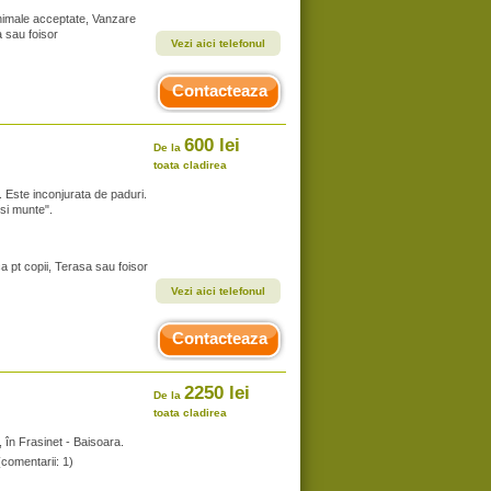
Animale acceptate, Vanzare
a sau foisor
Vezi aici telefonul
Contacteaza
600 lei
De la
toata cladirea
. Este inconjurata de paduri.
si munte".
a pt copii, Terasa sau foisor
Vezi aici telefonul
Contacteaza
2250 lei
De la
toata cladirea
 în Frasinet - Baisoara.
(comentarii: 1)