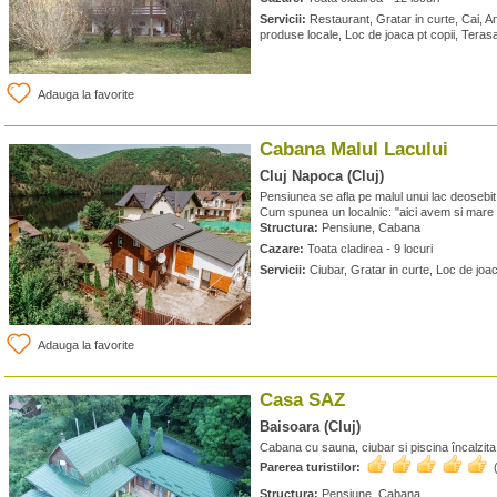
Servicii:
Restaurant, Gratar in curte, Cai, 
produse locale, Loc de joaca pt copii, Teras
Adauga la favorite
Cabana Malul Lacului
Cluj Napoca (Cluj)
Pensiunea se afla pe malul unui lac deosebit
Cum spunea un localnic: "aici avem si mare 
Structura:
Pensiune, Cabana
Cazare:
Toata cladirea - 9 locuri
Servicii:
Ciubar, Gratar in curte, Loc de joac
Adauga la favorite
Casa SAZ
Baisoara (Cluj)
Cabana cu sauna, ciubar si piscina încalzita,
Parerea turistilor:
Structura:
Pensiune, Cabana