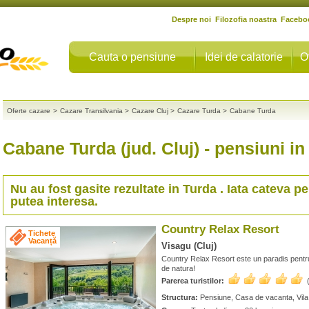
Despre noi
Filozofia noastra
Facebo
Cauta o pensiune
Idei de calatorie
O
Oferte cazare
>
Cazare Transilvania
>
Cazare Cluj
>
Cazare Turda
>
Cabane Turda
Cabane Turda (jud. Cluj)
- pensiuni in
Nu au fost gasite rezultate in
Turda
. Iata cateva pe
putea interesa.
Country Relax Resort
Tichete
Vacanță
Visagu (Cluj)
Country Relax Resort este un paradis pentru fa
de natura!
Parerea turistilor:
Structura:
Pensiune, Casa de vacanta, Vil