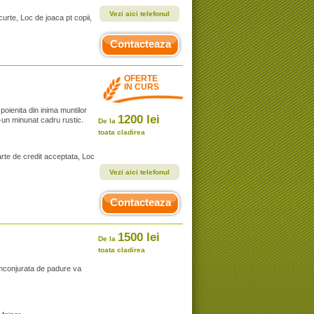
Vezi aici telefonul
curte, Loc de joaca pt copii,
Contacteaza
OFERTE
IN CURS
poienita din inima muntilor
1200 lei
r-un minunat cadru rustic.
De la
toata cladirea
arte de credit acceptata, Loc
Vezi aici telefonul
Contacteaza
1500 lei
De la
toata cladirea
inconjurata de padure va