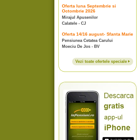
Oferta luna Septembrie si
Octombrie 2026
Mirajul Apusenilor
Calatele - CJ
Oferta 14/16 august- Sfanta Marie
Pensiunea Cetatea Carului
Moeciu De Jos - BV
Vezi toate ofertele speciale