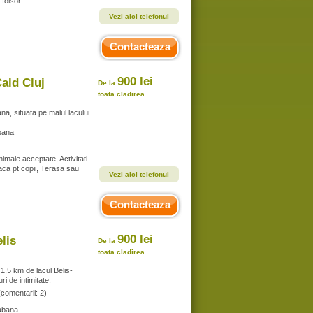
 foisor
Vezi aici telefonul
Contacteaza
900 lei
ald Cluj
De la
toata cladirea
a, situata pe malul lacului
bana
nimale acceptate, Activitati
oaca pt copii, Terasa sau
Vezi aici telefonul
Contacteaza
900 lei
lis
De la
toata cladirea
 1,5 km de lacul Belis-
ri de intimitate.
(comentarii: 2)
abana