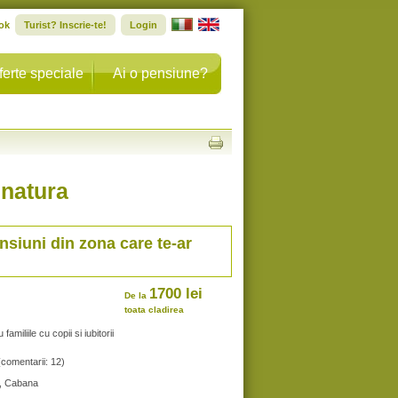
ok
Turist? Inscrie-te!
Login
ferte speciale
Ai o pensiune?
 natura
nsiuni din zona care te-ar
1700 lei
De la
toata cladirea
miliile cu copii si iubitorii
(comentarii: 12)
a, Cabana