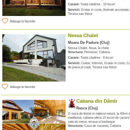
Cazare:
Toata cladirea - 10 locuri
Servicii:
Gratar in curte, Animale acceptate, 
Terasa sau foisor
Adauga la favorite
Nessa Chalet
Moara De Padure (Cluj)
Nessa Chalet. Noua, la cheie
Structura:
Pensiune, Cabana
Cazare:
Toata cladirea - 8 locuri
Servicii:
Ciubar, Internet, Gratar in curte, C
de joaca pt copii, Terasa sau foisor
Adauga la favorite
Cabana din Dâmb
Rasca (Cluj)
O oaza de liniste in mijlocul naturii, la 40k
traditional, cabana ofera 15 locuri de cazare 
sala de mese, terasa si barbeque
Structura:
Casa de vacanta, Cabana