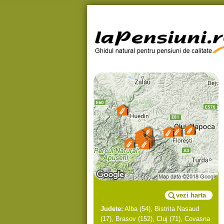
vezi harta
Judete:
Alba
(54),
Bistrita Nasaud
(17),
Brasov
(152),
Cluj
(71),
Covasna