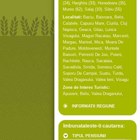
(24),
Harghita
(33),
Hunedoara
(35),
Mures
(62),
Salaj
(10),
Sibiu
(55)
Localitati:
Baciu
,
Baisoara
,
Belis
,
Calatele
,
Capusu Mare
,
Ciurila
,
Cluj
Napoca
,
Geaca
,
Gilau
,
Lunca
Visagului
,
Maguri Racatau
,
Marcesti
,
Margau
,
Marisel
,
Mica
,
Moara De
Padure
,
Moldovenesti
,
Muntele
Baisorii
,
Petrestii De Jos
,
Poieni
,
Rachitele
,
Rasca
,
Sacalaia
,
Savadisla
,
Smida
,
Somesu Cald
,
Soporu De Campie
,
Suatu
,
Turda
,
Valea Draganului
,
Valea Ierii
,
Visagu
Zone de Interes Turistic:
Apuseni
,
Belis
,
Valea Draganului
,
INFORMATII REGIUNE
Imbunatateste-ti cautarea:
TIPUL PENSIUNII