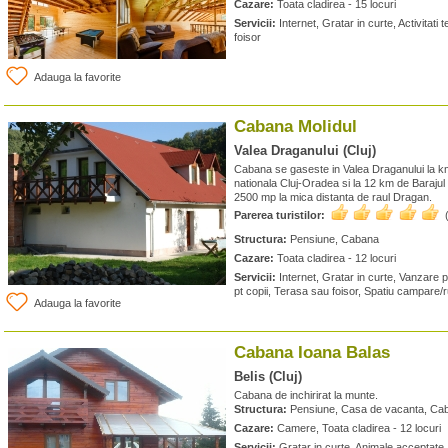
Cazare:
Toata cladirea - 15 locuri
Servicii:
Internet, Gratar in curte, Activitati
foisor
Adauga la favorite
Cabana Molidul
Valea Draganului (Cluj)
Cabana se gaseste in Valea Draganului la 
nationala Cluj-Oradea si la 12 km de Barajul
2500 mp la mica distanta de raul Dragan.
Parerea turistilor:
Structura:
Pensiune, Cabana
Cazare:
Toata cladirea - 12 locuri
Servicii:
Internet, Gratar in curte, Vanzare 
pt copii, Terasa sau foisor, Spatiu campare/r
Adauga la favorite
Cabana Ioana Balas
Belis (Cluj)
Cabana de inchirirat la munte.
Structura:
Pensiune, Casa de vacanta, Ca
Cazare:
Camere, Toata cladirea - 12 locuri
Servicii:
Gratar in curte, Animale acceptate, 