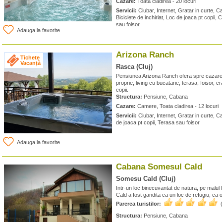
Cazare:
Toata cladirea - 20 locuri
Servicii:
Ciubar, Internet, Gratar in curte, C
Biciclete de inchiriat, Loc de joaca pt copii
sau foisor
Adauga la favorite
Arizona Ranch
Tichete
Vacanță
Rasca (Cluj)
Pensiunea Arizona Ranch ofera spre cazare 
proprie, living cu bucatarie, terasa, foisor, 
copii.
Structura:
Pensiune, Cabana
Cazare:
Camere, Toata cladirea - 12 locuri
Servicii:
Ciubar, Internet, Gratar in curte, C
de joaca pt copii, Terasa sau foisor
Adauga la favorite
Cabana Somesul Cald
Somesu Cald (Cluj)
Intr-un loc binecuvantat de natura, pe malu
Cald a fost gandita ca un loc de refugiu, ca
Parerea turistilor:
Structura:
Pensiune, Cabana