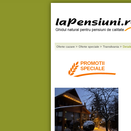
Oferte cazare
>
Oferte speciale
>
Transilvania
>
Detal
PROMOTII
SPECIALE