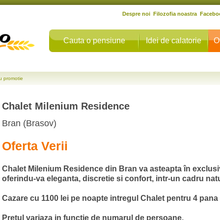
Despre noi
Filozofia noastra
Facebo
Cauta o pensiune
Idei de calatorie
O
iu promotie
Chalet Milenium Residence
Bran (Brasov)
Oferta Verii
Chalet Milenium Residence din Bran va asteapta în exclusivit
oferindu-va eleganta, discretie si confort, intr-un cadru nat
Cazare cu 1100 lei pe noapte intregul Chalet pentru 4 pana
Pretul variaza in functie de numarul de persoane.