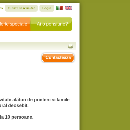
ok
Turist? Inscrie-te!
Login
ferte speciale
Ai o pensiune?
Contacteaza
ate alături de prieteni si famile 
ural deosebit.
 la 10 persoane.