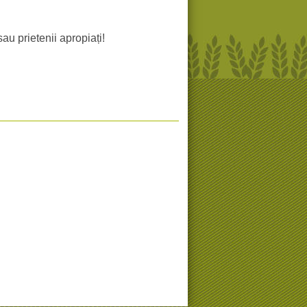
ietenii apropiați!