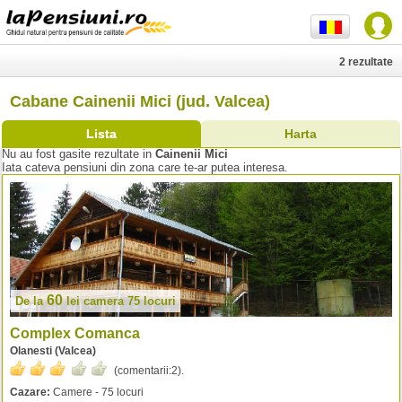
2 rezultate
Cabane Cainenii Mici (jud. Valcea)
Lista
Harta
Nu au fost gasite rezultate in
Cainenii Mici
Iata cateva pensiuni din zona care te-ar putea interesa.
60
De la
lei
camera 75 locuri
Complex Comanca
Olanesti (Valcea)
(comentarii:
2
).
Cazare:
Camere - 75 locuri