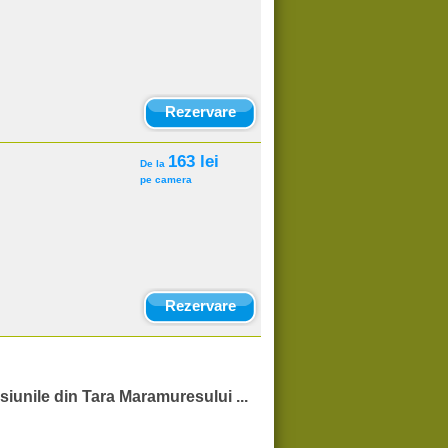
Rezervare
163 lei
De la
pe camera
Rezervare
siunile din Tara Maramuresului ...