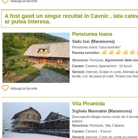
Adauga la favorite
A fost gasit un singur rezultat in
Cavnic
. Iata cate
ar putea interesa.
Pensiunea Ioana
Vadu Izei (Maramures)
Pensiunea Ioana "casa bunicilor"
Parerea turistilor:
Structura:
Pensiune,
Agroturism Vadu Ize
Cazare:
Camere, Apartament - 10 locuri
Servicii:
Internet, Gratar in curte, Animale
locale, Loc de joaca pt copii, Terasa sau foi
Adauga la favorite
Vila Piramida
Sighetu Marmatiei (Maramures)
Descoperiti refugiul nostru rustic de 4 dormit
padure
Structura:
Pensiune, Vila, Cabana
Cazare:
Camere - 8 locuri
Servicii:
Internet, Carte de credit acceptata, 