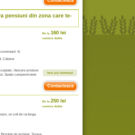
Contacteaza
va pensiuni din zona care te-
160 lei
De la
camera dubla
(comentarii: 4)
i
, Cabana
 acceptate, Vanzare produse
Vezi aici telefonul
sor, Spatiu campare/rulote
Contacteaza
250 lei
De la
camera dubla
oare, un colt de rai langa
Biciclete de inchiriat, Terasa