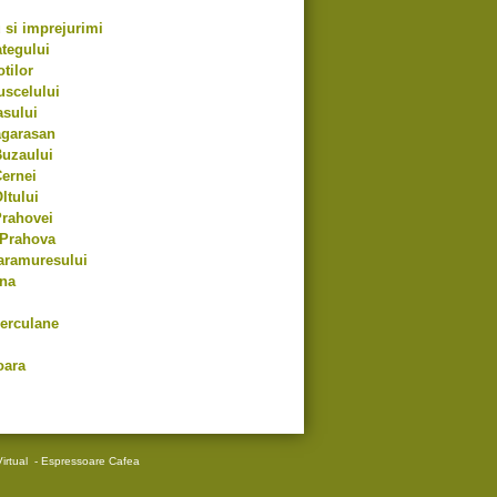
si imprejurimi
tegului
tilor
uscelului
asului
agarasan
Buzaului
ernei
ltului
Prahovei
 Prahova
aramuresului
na
erculane
oara
irtual
-
Espressoare Cafea