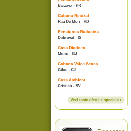
Barzava - HR
Cabana Retezat
Rau De Mori - HD
Pensiunea Radacina
Dobrovat - IS
Casa Diadeea
Motru - GJ
Cabana Valea Seaca
Gilau - CJ
Casa Ambient
Cristian - BV
Vezi toate ofertele speciale