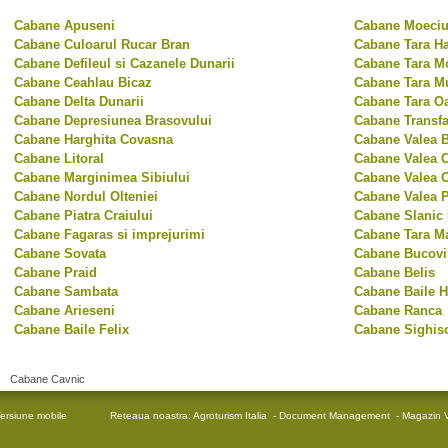
Cabane Apuseni
Cabane Moeciu 
Cabane Culoarul Rucar Bran
Cabane Tara Ha
Cabane Defileul si Cazanele Dunarii
Cabane Tara Mo
Cabane Ceahlau Bicaz
Cabane Tara M
Cabane Delta Dunarii
Cabane Tara O
Cabane Depresiunea Brasovului
Cabane Transf
Cabane Harghita Covasna
Cabane Valea 
Cabane Litoral
Cabane Valea C
Cabane Marginimea Sibiului
Cabane Valea O
Cabane Nordul Olteniei
Cabane Valea 
Cabane Piatra Craiului
Cabane Slanic
Cabane Fagaras si imprejurimi
Cabane Tara M
Cabane Sovata
Cabane Bucovi
Cabane Praid
Cabane Belis
Cabane Sambata
Cabane Baile H
Cabane Arieseni
Cabane Ranca
Cabane Baile Felix
Cabane Sighis
Cabane Cavnic
ersiune mobile
Reteaua noastra:
Agroturism Italia
-
Document Management
-
Magazin V