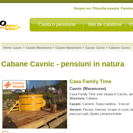
Despre noi
Filozofia noastra
Facebo
Cauta o pensiune
Idei de calatorie
O
Oferte cazare
>
Cazare Maramures
>
Cazare Maramures
>
Cazare Cavnic
>
Cabane Cavnic
Cabane Cavnic
- pensiuni in natura
Casa Family Time
Tichete
Vacanță
Cavnic (Maramures)
Casa Family Time este situata in Cavnic, lang
Structura:
Cabana
Cazare:
Camere, Toata cladirea - 9 locuri
Servicii:
Piscina, Internet, Gratar in curte, 
joaca pt copii, Spatiu campare/rulote