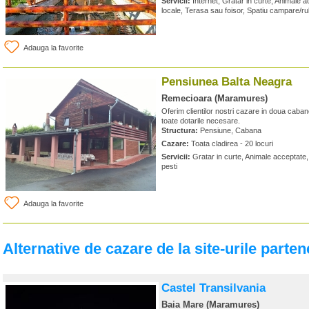
Servicii:
Internet, Gratar in curte, Animale
locale, Terasa sau foisor, Spatiu campare/rul
Adauga la favorite
Pensiunea Balta Neagra
Remecioara (Maramures)
Oferim clientilor nostri cazare in doua caban
toate dotarile necesare.
Structura:
Pensiune, Cabana
Cazare:
Toata cladirea - 20 locuri
Servicii:
Gratar in curte, Animale acceptate,
pesti
Adauga la favorite
Alternative de cazare de la site-urile parten
Castel Transilvania
Baia Mare (Maramures)