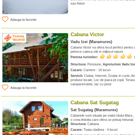
sau foisor
Adauga la favorite
Cabana Victor
Tichete
Vacanță
Vadu Izei (Maramures)
Cabana Victor va ofera locul perfect pentru a
petrece cateva zile in mijlocul naturii.
Parerea turistilor:
Structura:
Pensiune,
Agroturism Vadu Ize
Cazare:
Camere - 16 locuri
Servicii:
Ciubar, Internet, Gratar in curte, 
produse locale, Loc de joaca pt copii, Terasa
campare/rulote, Iaz cu pesti
Adauga la favorite
Cabana Sat Sugatag
Sat Sugatag (Maramures)
Cabanele sunt situate pe malul râului Mara , 
o zona linistita care ofera un peisaj minunat.
Structura:
Cabana
Cazare:
Toata cladirea - 4 locuri