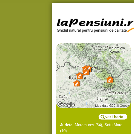
vezi harta
Judete:
Maramures
(54),
Satu Mare
(10)