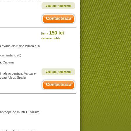
Vezi aici telefonul
Contacteaza
150 lei
De la
camera dubla
 evada din rutina zilnica si a
(comentarii: 20)
i
, Cabana
Vezi aici telefonul
Animale acceptate, Vanzare
 sau foisor, Spatiu
Contacteaza
aproape de muntii Gutâi intr-