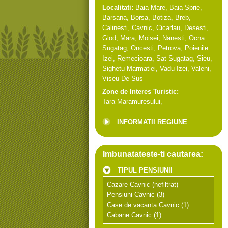
Localitati:
Baia Mare
,
Baia Sprie
,
Barsana
,
Borsa
,
Botiza
,
Breb
,
Calinesti
,
Cavnic
,
Cicarlau
,
Desesti
,
Glod
,
Mara
,
Moisei
,
Nanesti
,
Ocna
Sugatag
,
Oncesti
,
Petrova
,
Poienile
Izei
,
Remecioara
,
Sat Sugatag
,
Sieu
,
Sighetu Marmatiei
,
Vadu Izei
,
Valeni
,
Viseu De Sus
Zone de Interes Turistic:
Tara Maramuresului
,
INFORMATII REGIUNE
Imbunatateste-ti cautarea:
TIPUL PENSIUNII
Cazare Cavnic
(nefiltrat)
Pensiuni Cavnic
(3)
Case de vacanta Cavnic
(1)
Cabane Cavnic
(1)