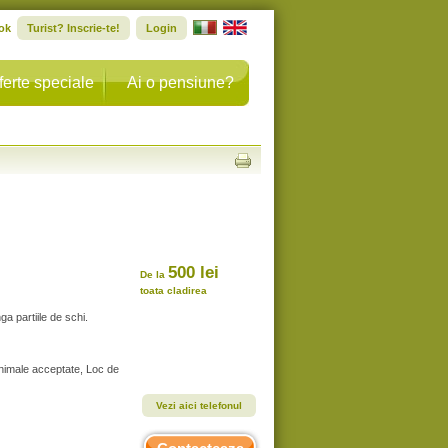
ok
Turist? Inscrie-te!
Login
ferte speciale
Ai o pensiune?
500 lei
De la
toata cladirea
a partiile de schi.
Animale acceptate, Loc de
Vezi aici telefonul