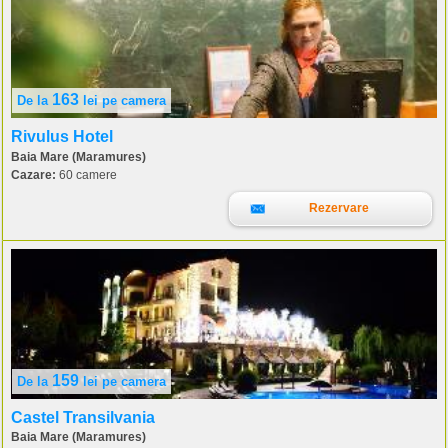
163
De la
lei
pe camera
Rivulus Hotel
Baia Mare (Maramures)
Cazare:
60 camere
Rezervare
159
De la
lei
pe camera
Castel Transilvania
Baia Mare (Maramures)