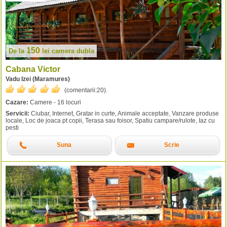
150
De la
lei
camera dubla
Cabana Victor
Vadu Izei (Maramures)
(comentarii:
20
).
Cazare:
Camere - 16 locuri
Servicii:
Ciubar, Internet, Gratar in curte, Animale acceptate, Vanzare produse
locale, Loc de joaca pt copii, Terasa sau foisor, Spatiu campare/rulote, Iaz cu
pesti
Suna
Scrie