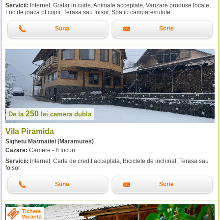
Servicii:
Internet, Gratar in curte, Animale acceptate, Vanzare produse locale,
Loc de joaca pt copii, Terasa sau foisor, Spatiu campare/rulote
Suna
Scrie
250
De la
lei
camera dubla
Vila Piramida
Sighetu Marmatiei (Maramures)
Cazare:
Camere - 8 locuri
Servicii:
Internet, Carte de credit acceptata, Biciclete de inchiriat, Terasa sau
foisor
Suna
Scrie
Tichete
Vacanță