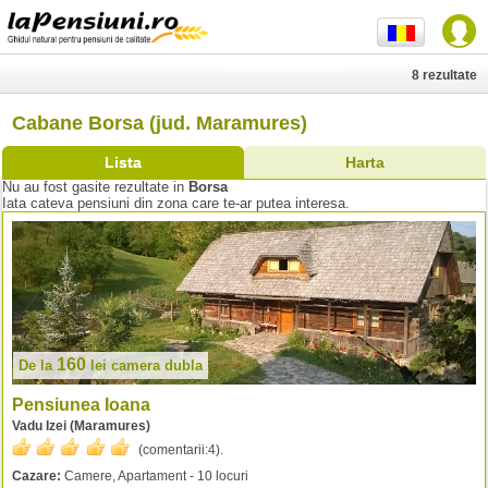
8 rezultate
Cabane Borsa (jud. Maramures)
Lista
Harta
Nu au fost gasite rezultate in
Borsa
Iata cateva pensiuni din zona care te-ar putea interesa.
160
De la
lei
camera dubla
Pensiunea Ioana
Vadu Izei (Maramures)
(comentarii:
4
).
Cazare:
Camere, Apartament - 10 locuri