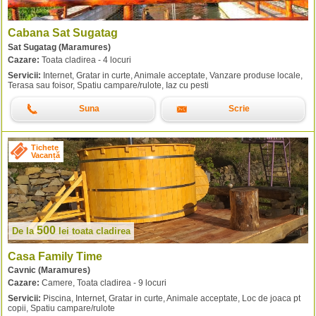
Cabana Sat Sugatag
Sat Sugatag (Maramures)
Cazare:
Toata cladirea - 4 locuri
Servicii:
Internet, Gratar in curte, Animale acceptate, Vanzare produse locale,
Terasa sau foisor, Spatiu campare/rulote, Iaz cu pesti
Suna
Scrie
Tichete
Vacanță
500
De la
lei
toata cladirea
Casa Family Time
Cavnic (Maramures)
Cazare:
Camere, Toata cladirea - 9 locuri
Servicii:
Piscina, Internet, Gratar in curte, Animale acceptate, Loc de joaca pt
copii, Spatiu campare/rulote