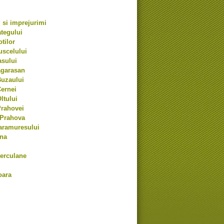
si imprejurimi
tegului
tilor
uscelului
asului
agarasan
Buzaului
ernei
ltului
Prahovei
 Prahova
aramuresului
na
erculane
oara