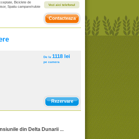
cceptate, Biciclete de
Vezi aici telefonul
oisor, Spatiu campare/rulote
Contacteaza
ere
1118 lei
De la
pe camera
Rezervare
nsiunile din Delta Dunarii ...