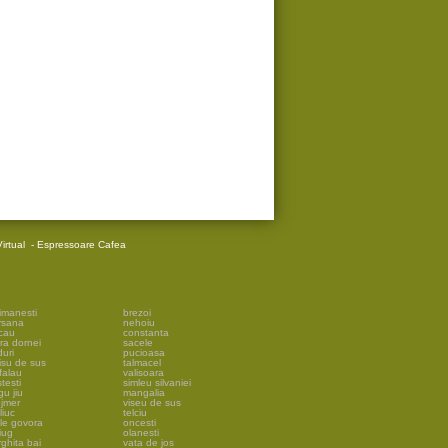
irtual
-
Espressoare Cafea
imanesti
brezoi
rsana
nehoiu
cau
constanta
ra dornei
sacele
uri
pucioasa
isu de sus
talmacel
falau
valisoara
testi
simleu silvaniei
gu jiu
mangalia
ejmer
viseu de sus
liuc
telciu
ile govora
oncesti
iug
olanesti
ghita bai
vata de jos