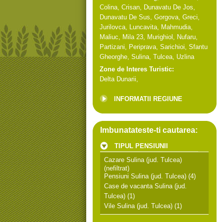
Colina
,
Crisan
,
Dunavatu De Jos
,
Dunavatu De Sus
,
Gorgova
,
Greci
,
Jurilovca
,
Luncavita
,
Mahmudia
,
Maliuc
,
Mila 23
,
Murighiol
,
Nufaru
,
Partizani
,
Periprava
,
Sarichioi
,
Sfantu
Gheorghe
,
Sulina
,
Tulcea
,
Uzlina
Zone de Interes Turistic:
Delta Dunarii
,
INFORMATII REGIUNE
Imbunatateste-ti cautarea:
TIPUL PENSIUNII
Cazare Sulina (jud. Tulcea)
(nefiltrat)
Pensiuni Sulina (jud. Tulcea)
(4)
Case de vacanta Sulina (jud.
Tulcea)
(1)
Vile Sulina (jud. Tulcea)
(1)