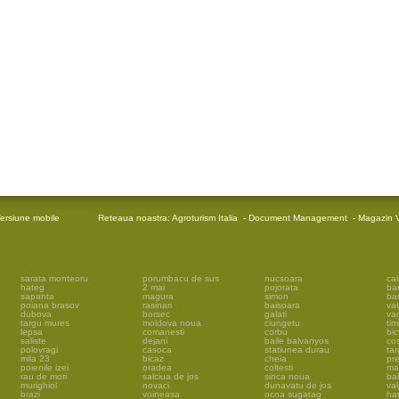
ersiune mobile
Reteaua noastra:
Agroturism Italia
-
Document Management
-
Magazin V
sarata monteoru
porumbacu de sus
nucsoara
cal
hateg
2 mai
pojorata
ba
sapanta
magura
simon
ba
poiana brasov
rasinari
baisoara
vat
dubova
borsec
galati
vad
targu mures
moldova noua
ciungetu
tim
lepsa
comanesti
corbu
bic
saliste
dejani
baile balvanyos
cos
polovragi
casoca
statiunea durau
tar
mila 23
bicaz
cheia
pr
poienile izei
oradea
coltesti
ma
rau de mori
salciua de jos
sinca noua
ba
murighiol
novaci
dunavatu de jos
val
brazi
voineasa
ocna sugatag
har