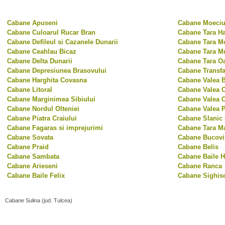
Cabane Apuseni
Cabane Moeciu 
Cabane Culoarul Rucar Bran
Cabane Tara Ha
Cabane Defileul si Cazanele Dunarii
Cabane Tara Mo
Cabane Ceahlau Bicaz
Cabane Tara M
Cabane Delta Dunarii
Cabane Tara O
Cabane Depresiunea Brasovului
Cabane Transf
Cabane Harghita Covasna
Cabane Valea 
Cabane Litoral
Cabane Valea C
Cabane Marginimea Sibiului
Cabane Valea O
Cabane Nordul Olteniei
Cabane Valea 
Cabane Piatra Craiului
Cabane Slanic
Cabane Fagaras si imprejurimi
Cabane Tara M
Cabane Sovata
Cabane Bucovi
Cabane Praid
Cabane Belis
Cabane Sambata
Cabane Baile H
Cabane Arieseni
Cabane Ranca
Cabane Baile Felix
Cabane Sighis
Cabane Sulina (jud. Tulcea)