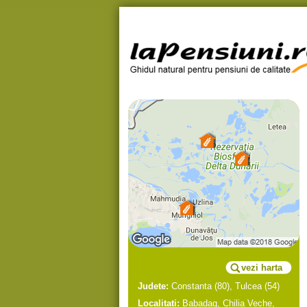
vezi harta
Judete:
Constanta
(80),
Tulcea
(54)
Localitati:
Babadag
,
Chilia Veche
,