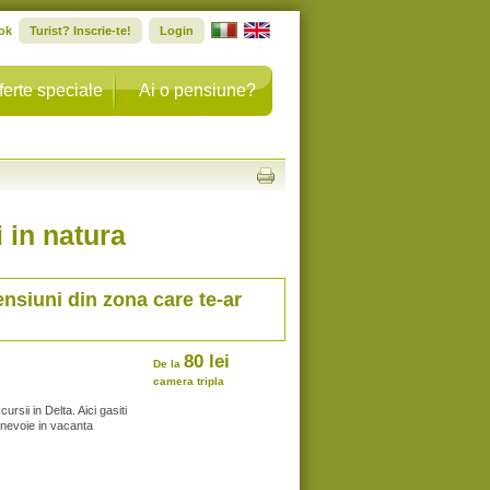
ok
Turist? Inscrie-te!
Login
ferte speciale
Ai o pensiune?
 in natura
ensiuni din zona care te-ar
80 lei
De la
camera tripla
ii in Delta. Aici gasiti
ti nevoie in vacanta