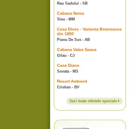
Rau Sadului - SB
Cabana Neica
Sieu - MM
Casa Dives - Varianta Boiereasca
din 1850
Pianu De Sus - AB
Cabana Valea Seaca
Gilau - CJ
Casa Diana
Sovata - MS
Resort Ambient
Cristian - BV
Vezi toate ofertele speciale