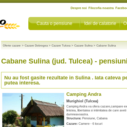
Despre noi
Filozofia noastra
Facebo
Cauta o pensiune
Idei de calatorie
O
Oferte cazare
>
Cazare Dobrogea
>
Cazare Tulcea
>
Cazare Sulina
>
Cabane Sulina
Cabane Sulina (jud. Tulcea)
- pensiuni
Nu au fost gasite rezultate in
Sulina
. Iata cateva p
putea interesa.
Camping Andra
Murighiol (Tulcea)
Camping Andra va ofera cazare,campare excurs
linistea, libertatea si intimitatea de care ave
dumneavoastra.
Structura:
Pensiune, Cabana
Cazare:
Camere - 6 locuri