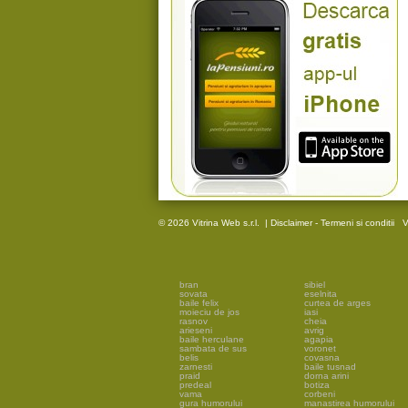
© 2026 Vitrina Web s.r.l.
|
Disclaimer - Termeni si conditii
V
bran
sibiel
sovata
eselnita
baile felix
curtea de arges
moieciu de jos
iasi
rasnov
cheia
arieseni
avrig
baile herculane
agapia
sambata de sus
voronet
belis
covasna
zarnesti
baile tusnad
praid
dorna arini
predeal
botiza
vama
corbeni
gura humorului
manastirea humorului