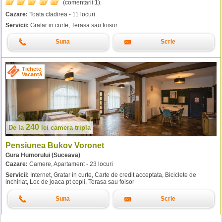
(comentarii:
1
).
Cazare:
Toata cladirea - 11 locuri
Servicii:
Gratar in curte, Terasa sau foisor
Suna
Scrie
Tichete
Vacanță
240
De la
lei
camera tripla
Pensiunea Bukov Voronet
Gura Humorului (Suceava)
Cazare:
Camere, Apartament - 23 locuri
Servicii:
Internet, Gratar in curte, Carte de credit acceptata, Biciclete de
inchiriat, Loc de joaca pt copii, Terasa sau foisor
Suna
Scrie