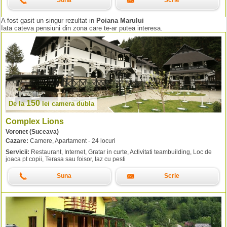
Suna
Scrie
A fost gasit un singur rezultat in
Poiana Marului
Iata cateva pensiuni din zona care te-ar putea interesa.
150
De la
lei
camera dubla
Complex Lions
Voronet (Suceava)
Cazare:
Camere, Apartament - 24 locuri
Servicii:
Restaurant, Internet, Gratar in curte, Activitati teambuilding, Loc de
joaca pt copii, Terasa sau foisor, Iaz cu pesti
Suna
Scrie