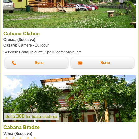
Cabana Clabuc
Crucea (Suceava)
Cazare:
Camere - 10 locuri
Servicii:
Gratar in curte, Spatiu campare/rulote
Suna
Scrie
300
De la
lei
toata cladirea
Cabana Bradze
Vama (Suceava)