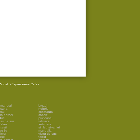
irtual
-
Espressoare Cafea
imanesti
brezoi
rsana
nehoiu
cau
constanta
ra dornei
sacele
uri
pucioasa
isu de sus
talmacel
falau
valisoara
testi
simleu silvaniei
gu jiu
mangalia
ejmer
viseu de sus
liuc
telciu
ile govora
oncesti