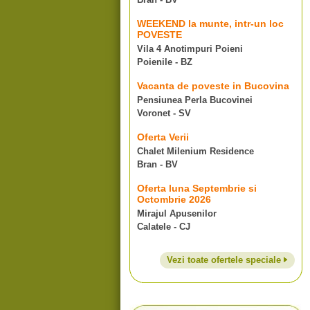
WEEKEND la munte, intr-un loc
POVESTE
Vila 4 Anotimpuri Poieni
Poienile - BZ
Vacanta de poveste in Bucovina
Pensiunea Perla Bucovinei
Voronet - SV
Oferta Verii
Chalet Milenium Residence
Bran - BV
Oferta luna Septembrie si
Octombrie 2026
Mirajul Apusenilor
Calatele - CJ
Vezi toate ofertele speciale