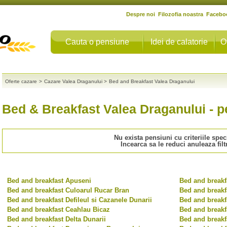
Despre noi
Filozofia noastra
Facebo
Cauta o pensiune
Idei de calatorie
O
Oferte cazare
>
Cazare Valea Draganului
>
Bed and Breakfast Valea Draganului
Bed & Breakfast Valea Draganului
- p
Nu exista pensiuni cu criteriile speci
Incearca sa le reduci
anuleaza filt
Bed and breakfast Apuseni
Bed and breakf
Bed and breakfast Culoarul Rucar Bran
Bed and breakf
Bed and breakfast Defileul si Cazanele Dunarii
Bed and breakf
Bed and breakfast Ceahlau Bicaz
Bed and breakf
Bed and breakfast Delta Dunarii
Bed and breakf