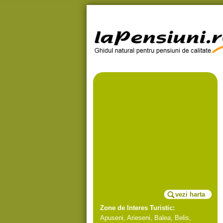
vezi harta
Zone de Interes Turistic:
Apuseni
,
Arieseni
,
Balea
,
Belis
,