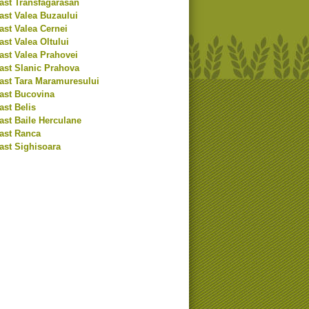
ast Transfagarasan
ast Valea Buzaului
ast Valea Cernei
st Valea Oltului
ast Valea Prahovei
ast Slanic Prahova
ast Tara Maramuresului
ast Bucovina
ast Belis
ast Baile Herculane
ast Ranca
ast Sighisoara