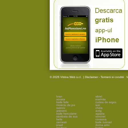
© 2026 Vitrina Web s.r.l.
|
Disclaimer - Termeni si conditii
V
bran
sibiel
sovata
eselnita
baile felix
curtea de arges
moieciu de jos
iasi
rasnov
cheia
arieseni
avrig
baile herculane
agapia
sambata de sus
voronet
belis
covasna
zarnesti
baile tusnad
praid
dorna arini
predeal
botiza