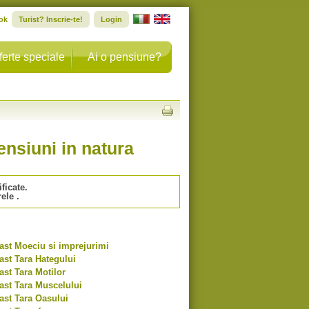
ok
Turist? Inscrie-te!
Login
ferte speciale
Ai o pensiune?
ensiuni in natura
ficate.
rele
.
ast Moeciu si imprejurimi
ast Tara Hategului
ast Tara Motilor
ast Tara Muscelului
ast Tara Oasului