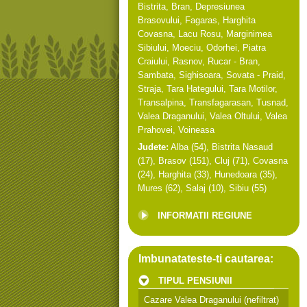
Bistrita
,
Bran
,
Depresiunea
Brasovului
,
Fagaras
,
Harghita
Covasna
,
Lacu Rosu
,
Marginimea
Sibiului
,
Moeciu
,
Odorhei
,
Piatra
Craiului
,
Rasnov
,
Rucar - Bran
,
Sambata
,
Sighisoara
,
Sovata - Praid
,
Straja
,
Tara Hategului
,
Tara Motilor
,
Transalpina
,
Transfagarasan
,
Tusnad
,
Valea Draganului
,
Valea Oltului
,
Valea
Prahovei
,
Voineasa
Judete:
Alba
(54),
Bistrita Nasaud
(17),
Brasov
(151),
Cluj
(71),
Covasna
(24),
Harghita
(33),
Hunedoara
(35),
Mures
(62),
Salaj
(10),
Sibiu
(55)
INFORMATII REGIUNE
Imbunatateste-ti cautarea:
TIPUL PENSIUNII
Cazare Valea Draganului
(nefiltrat)