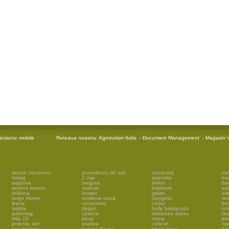
ersiune mobile
Reteaua noastra:
Agroturism Italia
-
Document Management
-
Magazin V
sarata monteoru
porumbacu de sus
nucsoara
cal
hateg
2 mai
pojorata
ba
sapanta
magura
simon
ba
poiana brasov
rasinari
baisoara
vat
dubova
borsec
galati
vad
targu mures
moldova noua
ciungetu
tim
lepsa
comanesti
corbu
bic
saliste
dejani
baile balvanyos
cos
polovragi
casoca
statiunea durau
tar
mila 23
bicaz
cheia
pr
poienile izei
oradea
coltesti
ma
rau de mori
salciua de jos
sinca noua
ba